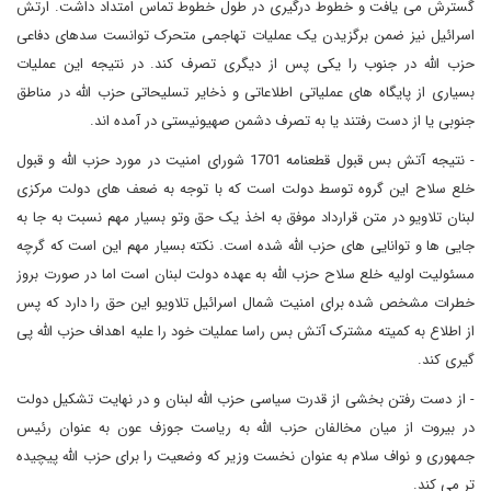
گسترش می یافت و خطوط درگیری در طول خطوط تماس امتداد داشت. ارتش
اسرائیل نیز ضمن برگزیدن یک عملیات تهاجمی متحرک توانست سدهای دفاعی
حزب الله در جنوب را یکی پس از دیگری تصرف کند. در نتیجه این عملیات
بسیاری از پایگاه های عملیاتی اطلاعاتی و ذخایر تسلیحاتی حزب الله در مناطق
جنوبی یا از دست رفتند یا به تصرف دشمن صهیونیستی در آمده اند.
- نتیجه آتش بس قبول قطعنامه 1701 شورای امنیت در مورد حزب الله و قبول
خلع سلاح این گروه توسط دولت است که با توجه به ضعف های دولت مرکزی
لبنان تلاویو در متن قرارداد موفق به اخذ یک حق وتو بسیار مهم نسبت به جا به
جایی ها و توانایی های حزب الله شده است. نکته بسیار مهم این است که گرچه
مسئولیت اولیه خلع سلاح حزب الله به عهده دولت لبنان است اما در صورت بروز
خطرات مشخص شده برای امنیت شمال اسرائیل تلاویو این حق را دارد که پس
از اطلاع به کمیته مشترک آتش بس راسا عملیات خود را علیه اهداف حزب الله پی
گیری کند.
- از دست رفتن بخشی از قدرت سیاسی حزب الله لبنان و در نهایت تشکیل دولت
در بیروت از میان مخالفان حزب الله به ریاست جوزف عون به عنوان رئیس
جمهوری و نواف سلام به عنوان نخست وزیر که وضعیت را برای حزب الله پیچیده
تر می کند.