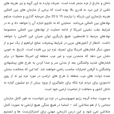
داخل و خارج از غزه منجر شده است. ضربات وارده به این گروه و نیز هزینه های
ناشی از این نبرد به قدری بالا بوده است که برخی از سازمان های بین المللی
هزینه بازسازی این باریکه را نیازمند 15 تا 20 سال سرمایه گذاری و حمایت مداوم
نهادهای بین المللی می‌دانند. حمایتی که نه تلاویو اجازه آن را خواهد داد و نه در
شرایط عقب نشینی امریکا از ادامه حمایت از نهادهای بین المللی مخصوصا
نهادهای مرتبط با فلسطین، هیچ بازیگری توان جبران این کاستی را خواهد
داشت. انتظار از کشورهای عربی در شرایط پیشرفت صلح ابراهیم از یک سو و از
سوی دیگر فشارهای امریکا برای تصرف غزه نیز بی فایده است. تاریخ به خوبی
نشان می دهد که متحدن عرب و غیر عرب منطقه ای امریکا معمولا در برابر
فشارهای شدید واشنگتن بعد از مدتی سر و صدا کردن به طرح های پیشنهادی
واشنگتن با گرفتن امتیازات مناسب راضی خواهند شد. کما این که مخالفت بخش
عمده دولت های عرب منطقه با طرح های ترامپ در مورد غزه نیز نه از روی
دلسوزی برای مردم غزه بلکه برای جلوگیری از ورود بیش از دو میلیون آواره به
داخل کشور و حفاظت از تمامیت ارضی خود است.
به صورت ساده گرچه رژیم صهیونیستی در غزه نیز نتوانست به طور کامل سازمان
حماس را از هم متلاشی کند – اساسا در هیچ جنگی هیچ ارتشی به صورت کامل
متلاشی نمی شود و این درس تاریخی مهمی برای استراتژیست ها و تصمیم