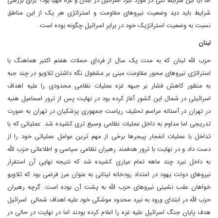
اما آیا این شرایط کلی در مورد نبرد اسرائیل در لبنان و غزه مهیا بود؟ برای بررسی
شرایط باید دید وضعیت نیروهای مقاومت و استراتژی هر یک از این مناطق
نسبت به وضعیت استراتژیک خود در برابر اسرائیل چگونه بوده است.
لبنان
حزب الله لبنان که به مدت یک سال از فردای حملات هفتم اکتبر هماهنگ با
استراتژی نیروهای محور مقاومت مبنی بر مشغول نگه داشتن تلاویو در چند جبه
به منظور کاهش فشار بر جبهه غزه عملیات نظامی محدودی را علیه اهداف
اسرائیلی در شمال این کشور آغاز کرده بود در نهایت پس از ترور اسماعیل هنیه
در تهران در آستانه مراسم تحلیف ریاست جمهوری پزشکیان در تهران به صورت
تدریجی اما مداوم به داخل عملیات نظامی وسیع تری کشیده شد. عملیاتی که با
تداخل با عملیات انفجار پیجرها برخی از مهم ترین عوامل عملیاتی خود را از
دست داد و در نهایت با ترور هدفمند رهبران نظامی سیاسی و اطلاعاتی حزب الله
به داخل نبرد چند ماهه تمام عیاری کشیده شد که نتیجه نهایی آن استقرار
نیروهای دولت یهود در امتداد رودخانه لیتانی به عنوان مرز فرضی بود که تلاویو
خواهان عقب نشینی نیروهای حزب الله به پشت آن بوده است. گرچه رهبران
حزب الله در ابتدای ورود به نبرد محدود موشکی خود علیه اهداف شمالی اسرائیل
هدف پایان جنگ اسرائیل علیه غزه را اعلام کرده بودند اما در نهایت در حالی در