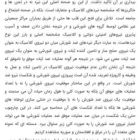
بیداری بر آن تاکید داشت. از این رو صحنه اصلی این نبرد نه در لجن ها و
خاکریزها که مشخصه نبردهای کلاسیک و متعارف است، بلکه در صحنه اجتماع و
جامعه است. تلاش برای فتح این قلب ها حتی از طریق بمباران مراکز جمعیتی
غیر نظامی توسط گروه های شورشی و در نتیجه نشان دادن ضعف و آسیب
پذیری نیروهای امنیتی دولتی و کلاسیک مشخصه اصلی و بارز این نوع
نبردهاست. به عبارت دیگر نبردهای ضد شورش میان دو نیروی کلاسیک به عنوان
یک نیروی صلح ساز و تامین کننده ثبات و نیروی شورشی به عنوان یک نیروی
ضد ثبات معنی می شود. در نتیجه هر گونه عملیات ضد ثبات موفق یا ناموفق که
نتیجه آن نشان دادن عدم موفقیت نیروی کلاسیک در تامین ثبات و عمل به
وظیفه و کارویژه تعریف شده آن است پیروزی نیروی شورشی و شکست نیرو ضد
شورش است. در واقع در این ساختار موفقیت نیروی شورشی را نه با تعداد
عملیات های موفق آن بلکه به صورت کلی با طول زمان حیات آن می سنجند و
موفقیت یک نیروی ضد شورش را نه با موفقیت در خنثی سازی توطئه های
شورشی ها بلکه با تعداد شکست های آن محاسبه می کنند. در این چارچوب
حتی یک شکست در میان صد عملیات موفق ضد عملیات شورشی ها می تواند
اعتبار نیروی ضد شورش را به صورت کلی زیر سئوال ببرد. مسئله ای که نمونه
های متعدد آن را در عراق و افغانستان و سوریه مشاهده کردیم.