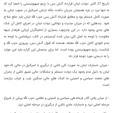
تاریخ 27 اکتبر دولت لبنان قرارداد آتش بس با رژیم صهیونیستی را امضا کرد که
نه تنها نبرد در غزه همچنان جریان داشت بلکه ارتش اسرائیل در جنوب لبنان به
صورت کامل مستقر بود و مطابق قرارداد آتش بس حزب الله لبنان باید خلع سلاح
شود. بندهایی که در میزان جدیت و توانایی دولت لبنان در اجرای کامل آن شک
های جدی وجود دارد. در این چارچوب بسیاری از تحلیلگران ایرانی طرفدار جبهه
مقاومت با توجه به اصل کلی بیان شده کیسینجر در کتاب دیپلماسی با توجه به
عدم نابودی کامل حزب الله معتقد هستند که قبول آتش بس، پیروزی حزب الله و
شکست رژیم صهیونیستی بوده است. اما برای سنجش این گزاره باید این موارد
را به درستی مورد توجه قرار داد:
- میزان خسارات لبنان به صورت کلی ناشی از درگیری با اسرائیل در حالی که خود
لبنان به دلیل عدم وجود یک دولت مستقر و مشکلات مالی عمیق ناشی از بحران
های متعدد سیاسی و امنیتی به کمک های مالی سنگین غرب و اعراب نیازمند
است.
- از میان رفتن کادر فرماندهی سیاسی و امنیتی و نظامی حزب الله پیش از شروع
مرحله اصلی نبرد و خسارات مادی ناشی از درگیری در مرحله اصلی نبرد.