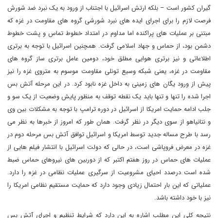
گیران کشور است – بلکه ارتش اسرائیل با اجتناب از ورود به یک نبرد ضد شورش
فرصت لازم را برای اجرای ایده های نبرد شورشی گروه های مقاومت در غزه که
مبتنی بر عملیات های پراکنده اما مداوم در امتداد خطوط تماس و پشت خطوط
دشمن بود، از حماس و جهاد اسلامی گرفت. همچنین اسرائیل با توجه به برتری
اطلاعاتی و نیز برتری هوایی مطلق خود، دومین عامل برتری ساز گروه های
مقاومت در غزه، یعنی شبکه وسیع تونلی مقاومت موسوم به متروی غزه را نیز
پیش از ورود یگان های زمینی به داخل غزه نابود کرد. در این مرحله آتش بس
اجرا شده را تنها و تنها باید یک نقطه توقف به منظور پایش وضعیت از یک سو و
جلب ادامه حمایت امریکا از اسرائیل در دوره ترامپ با توجه به مشکلات بین وی
و نتانیاهو از سوی دیگر در نظر گرفت. همان طور که امروز از خبرها به نظر می
رسد با طرح مساله جدید توسط امریکا و اسرائیل توافق آتش بس مرحله دوم در
غزه در معرض فروپاشی است، در حالی که دولت اسرائیل با انتشار فیلم هایی از
عملیات های حماس در روز هفتم اکتبر که از دوربین های نیروهای حماس ضبط
شده است درصدد احیای مشروعیت از سرگیری عملیات نظامی در غزه را دارد.
عملیاتی که این بار احتمال زیادی وجود دارد که حمایت مستقیم نظامی امریکا را
نیز با خود داشته باشد.
نتیجه کلی این مطلب اشاره به این دارد که شرایط تنظیم و اجرای آتش بس