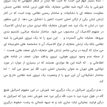
- نکته بسیار مهم این است که حزب الله لبنان از منظر مفهومی نه یک نیروی
شورشی یا یک گروه شبه نظامی متعارف بلکه قوی ترین شاخه نظامی جنبش
مقاومت منطقه ای با تشکیلات و ساختار رسمی نظامی بوده است که در کنار
ارتش لبنان یکی از ارکان اصلی امنیت کشور را تشکیل می دهد. از این منظور
نبرد در لبنان نه یک نبرد ضد شورش متعارف بلکه نبردی میان دو ارتش کلاسیک
در مفهوم اکادمیک آن محسوب می شود. ساختار سلسله مراتبی، تقسیم بندی
نیروها، عملیات مالی گسترده و ... این نیرو را نه یک نیروی شورشی یا شبه
نظامی بلکه یک ارتش متعارف از نوع کلاسیک آن با مشخصه های خاورمیانه ای
می سازد که گرچه در برخی عناصر ارتش های متعارف دارای ضعف هایی هست –
از جمله عدم وجود نیروی هوایی، نیروی پدافند موثر، ضعف در شاخه های
اطلاعاتی و... که البته این ها مواردی هستند که در بسیاری از موارد در مورد
توانایی های تهران به عنوان پشتیبان اصلی حزب الله نیز صدق می کند – اما
ساختار تشکیلاتی آن این نیرو را از وضعیت یک نیروی شبه نظامی خارج می
کند.
- عدم درگیری اسرائیل در یک درگیری ضد شورش: در این مفهوم اسرائیل هیچ
گاه در طول دوره نبرد با حزب الله درگیر نبرد ضد شورش نشد چرا که اسرائیل نه
درگیر فرایند عملیاتی ثبات سازی شد و نه جبهه شمالی به پشت خطوط درگیری