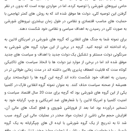
حامی نیروهای شورشی را توصیه کرده، اما در مواردی بوده است که بدون در نظر
گرفتن این توصیه کلی، دولت ها موفق شده اند که به روش های کمتر تهاجمی با
حمایت های مناسب اقتصادی و نظامی در طول زمان بیشتری نیروهای شورشی
به صورت کلی در رسیدن به اهداف سیاسی و نظامی خود شکست دهند.
برای نمونه شما به جنگ های انقلابی که گروه های شورشی در امریکای لاتین به
راه انداخته اند توجه کنید. گرچه در برخی از این موارد گروه های شورشی به
سرنگونی دولت مستقر و تشکیل یک دولت جدید با اهداف و سیاست های جدید
موفق شده اند اما در برخی از موارد نیز دولت ها با اتخاذ سیاست های تاکتیکی
کوتاه مدت که قابلیت انعطاف پذیری بالایی داشته اند در مدت زمانی طولانی تر در
رسیدن به اهداف خود شکست داده اند گرچه این گروه ها را نتوانسته‌ند برای
همیشه از صحنه سیاست حذف کنند. به عنوان نمونه گروه انقلابی فارک در کلمبیا
یکی از این گروه های شورشی بود که گرچه برای مدت 20 سال اقتصاد سیاست و
امنیت کلمبیا و امریکا لاتین را با شعارهای ضد امریکایی و چپ گرایانه خود به
تسخیر درآورده بود اما بعد از فروپاشی شوروی و قطع کمک های مالی آن،
افزایش حجم مالی ناشی از تجارت مواد مخدر در عملیات مالی این گروه، سبب
شد تا به تدریج از یک گروه شورشی با ایده ال های چپگرایانه به یک گروه
شورشی با درخواست های مالی ناشی از تجارت موارد مخدر تنزل یافت. در واقع