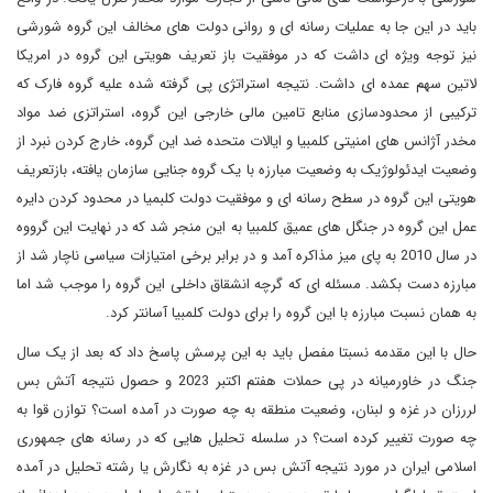
باید در این جا به عملیات رسانه ای و روانی دولت های مخالف این گروه شورشی
نیز توجه ویژه ای داشت که در موفقیت باز تعریف هویتی این گروه در امریکا
لاتین سهم عمده ای داشت. نتیجه استراتژی پی گرفته شده علیه گروه فارک که
ترکیبی از محدودسازی منابع تامین مالی خارجی این گروه، استراتزی ضد مواد
مخدر آژانس های امنیتی کلمبیا و ایالات متحده ضد این گروه، خارج کردن نبرد از
وضعیت ایدئولوژیک به وضعیت مبارزه با یک گروه جنایی سازمان یافته، بازتعریف
هویتی این گروه در سطح رسانه ای و موفقیت دولت کلبمیا در محدود کردن دایره
عمل این گروه در جنگل های عمیق کلمبیا به این منجر شد که در نهایت این گرووه
در سال 2010 به پای میز مذاکره آمد و در برابر برخی امتیازات سیاسی ناچار شد از
مبارزه دست بکشد. مسئله ای که گرچه انشقاق داخلی این گروه را موجب شد اما
به همان نسبت مبارزه با این گروه را برای دولت کلمبیا آسانتر کرد.
حال با این مقدمه نسبتا مفصل باید به این پرسش پاسخ داد که بعد از یک سال
جنگ در خاورمیانه در پی حملات هفتم اکتبر 2023 و حصول نتیجه آتش بس
لررزان در غزه و لبنان، وضعیت منطقه به چه صورت در آمده است؟ توازن قوا به
چه صورت تغییر کرده است؟ در سلسله تحلیل هایی که در رسانه های جمهوری
اسلامی ایران در مورد نتیجه آتش بس در غزه به نگارش یا رشته تحلیل در آمده