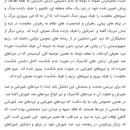
است تحلیلگران عموما با توجه به عدم دستیابی ارتش اسراییل به همه اهداف از
پیش تعیین شده خود در نبرد یک ساله منطقه ای، تلاویو را طرف بازنده جنگ و
نیروهای مقاومت را طرف پیروز جنگ نامیده اند؛ تا آن جا که این پیروزی بزرگ را
در پیام های پیاپی رهبران و شخصیت های نظام به رهبران مقاومت در غزه و
لبنان تبریک گفته و اسرائیل را طرف بازنده جنگ معرفی کرده اند. برخی دیگر از
تحلیلگران که دید کمی تحلیلی تر از رسانه های عمومی دولتی داشته اند، رژیم
صهیونیستی را در پایان هر نبردی بدون توجه به نتیجه آن طرف شکست خورده
نبرد معرفی کرده‌اند، با عطف توجه به همین توصیه کلی کیسینجر که در نبردهای
ضد شورش ارتش های کلاسیک در صورت عدم شکست کامل دشمن شکست
خورده اند و نیروهای شورشی در صورت عدم شکست پیروز شده اند، نیرو های
مقاومت را طرف پیروز و نیروهای رژیم را طرف شکست خورده معرفی کرده اند.
اما برای بررسی صحت و سنجش این تحلیل باید ابتدا با نبردهای شورشی و ضد
شورش و تفاوت آن با نبردهای کلاسیک و نیز انواع نبردهای ضد شورش آشنا شد.
در همین خصوص باید به یاد داشت که نبردهای شورشی و نبردهای ضد شورشی
نوعا قسمی از نبردها هستند که فاقد جبهه و میدان نبرد مشخصی بوده است که
گاهی اوقات این نبرد به نبرد بر سر قلب ها تعبیر می‌شود. این تعبیری است کلی
که ژنرال پترائوس در رهنامه نبرد ضد شورش خود در عراق و تشکیل شوراهای