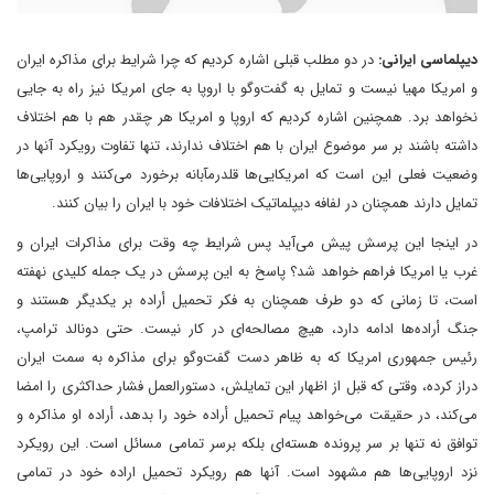
دیپلماسی ایرانی:
در دو مطلب قبلی اشاره کردیم که چرا شرایط برای مذاکره ایران
و امریکا مهیا نیست و تمایل به گفت‌وگو با اروپا به جای امریکا نیز راه به جایی
نخواهد برد. همچنین اشاره کردیم که اروپا و امریکا هر چقدر هم با هم اختلاف
داشته باشند بر سر موضوع ایران با هم اختلاف ندارند، تنها تفاوت رویکرد آنها در
وضعیت فعلی این است که امریکایی‌ها قلدرمآبانه برخورد می‌کنند و اروپایی‌ها
تمایل دارند همچنان در لفافه دیپلماتیک اختلافات خود با ایران را بیان کنند.
در اینجا این پرسش پیش می‌آید پس شرایط چه وقت برای مذاکرات ایران و
غرب یا امریکا فراهم خواهد شد؟ پاسخ به این پرسش در یک جمله کلیدی نهفته
است، تا زمانی که دو طرف همچنان به فکر تحمیل أراده بر یکدیگر هستند و
جنگ أراده‌ها ادامه دارد، هیچ مصالحه‌ای در کار نیست. حتی دونالد ترامپ،
رئیس جمهوری امریکا که به ظاهر دست گفت‌وگو برای مذاکره به سمت ایران
دراز کرده، وقتی که قبل از اظهار این تمایلش، دستورالعمل فشار حداکثری را امضا
می‌کند، در حقیقت می‌خواهد پیام تحمیل أراده خود را بدهد، أراده او مذاکره و
توافق نه تنها بر سر پرونده هسته‌ای بلکه برسر تمامی مسائل است. این رویکرد
نزد اروپایی‌ها هم مشهود است. آنها هم رویکرد تحمیل اراده خود در تمامی