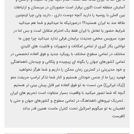
آسایش منطقه است اکنون برقرار است حضورتان در عربستان و ارتباطات
بین الملی با روسیه را دارید آنچه دوست داری ، دارید ولی چرا اینچنین
علاقه مند به ایران هستید!!؟ درصورتیکه ما میدانیم و شما هم میدانید
شرایط حضور یا تعامل با ایران فقط یک احترام متقابل است و بس اما در
مورد سرویس مخفی جدیدت برایمان فرقی ندارد میدانید چرا چون ما
توانایی بکار گیری از تمامی امکانات و تجهیزات و قابلیت های کلیدی
مختلف در تمامی سطوح مختلف با رویکرد جدید و فوق العاده تخصصی در
تمامی کشورهای جهان را بگونه ای پیچیده و پلکانی و چیدمان ناهماهنگی
و خود مدیریتی در کمترین زمان ممکن را داریم و شما هرگز نخواهید
فهمید زیرا ما از جنس خودتان هستیم و کنار شما تذکر ترامپ حریفت منم
((یک ایرانی)) من نسبت به تو فوق العاده غیر قابل پیش بینی تر هستیم
آنچه که شما تصور میکنید با واقعیت بسیار متفاوت است تحریم های ایران
: تحریک نیروهای ناهماهنگ در تمامی سطوح و کشورهای جهان و حتی با
اطمینان به تو میگویم اسرائیل تحت کنترل ماست همین قدر بداند
کافیست