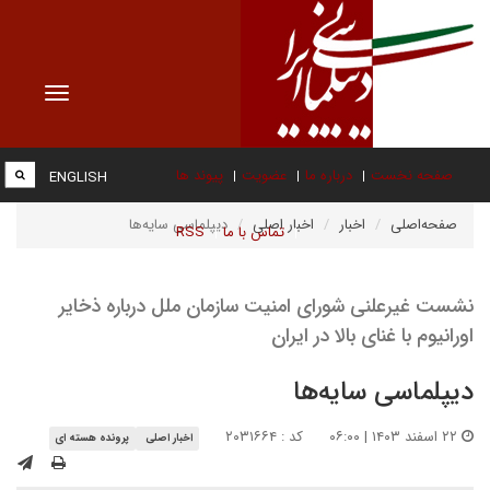
Toggle
vigation
صفحه نخست
درباره ما
عضویت
پیوند ها
ENGLISH
صفحه‌اصلی
اخبار
اخبار اصلی
دیپلماسی سایه‌ها
تماس با ما
RSS
نشست غیر‌علنی شورای امنیت سازمان ملل درباره ذخایر
اورانیوم با غنای بالا در ایران
دیپلماسی سایه‌ها
۲۲ اسفند ۱۴۰۳ | ۰۶:۰۰
کد : ۲۰۳۱۶۶۴
اخبار اصلی
پرونده هسته ای