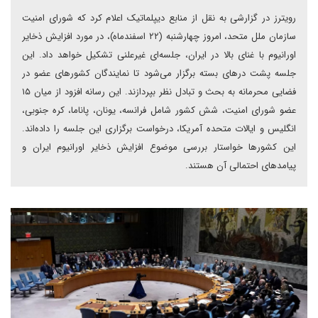
رویترز در گزارشی به نقل از منابع دیپلماتیک اعلام کرد که شورای امنیت
سازمان ملل متحد، امروز چهارشنبه (۲۲ اسفندماه)، در مورد افزایش ذخایر
اورانیوم با غنای بالا در ایران، جلسه‌ای غیرعلنی تشکیل خواهد داد. این
جلسه پشت درهای بسته برگزار می‌شود تا نمایندگان کشورهای عضو در
فضایی محرمانه به بحث و تبادل نظر بپردازند. این رسانه افزود‌ از میان ۱۵
عضو شورای امنیت، شش کشور شامل فرانسه، یونان، پاناما، کره جنوبی،
انگلیس و ایالات متحده آمریکا، درخواست برگزاری این جلسه را داده‌اند.
این کشورها خواستار بررسی موضوع افزایش ذخایر اورانیوم ایران و
پیامدهای احتمالی آن هستند.