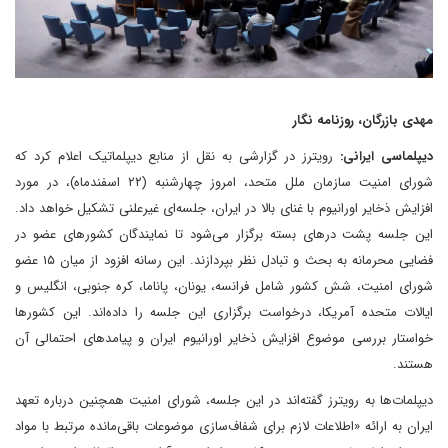
مهدی بازرگان، روزنامه نگار
دیپلماسی ایرانی:
رویترز در گزارشی به نقل از منابع دیپلماتیک اعلام کرد که
شورای امنیت سازمان ملل متحد، امروز چهارشنبه (۲۲ اسفندماه)، در مورد
افزایش ذخایر اورانیوم با غنای بالا در ایران، جلسه‌ای غیرعلنی تشکیل خواهد داد.
این جلسه پشت درهای بسته برگزار می‌شود تا نمایندگان کشورهای عضو در
فضایی محرمانه به بحث و تبادل نظر بپردازند. این رسانه افزود‌ از میان ۱۵ عضو
شورای امنیت، شش کشور شامل فرانسه، یونان، پاناما، کره جنوبی، انگلیس و
ایالات متحده آمریکا، درخواست برگزاری این جلسه را داده‌اند. این کشورها
خواستار بررسی موضوع افزایش ذخایر اورانیوم ایران و پیامدهای احتمالی آن
هستند.
دیپلمات‌ها به رویترز گفته‌اند‌ در این جلسه، شورای امنیت همچنین درباره تعهد
ایران به ارائه «اطلاعات لازم برای شفاف‌سازی موضوعات باقی‌مانده مرتبط با مواد