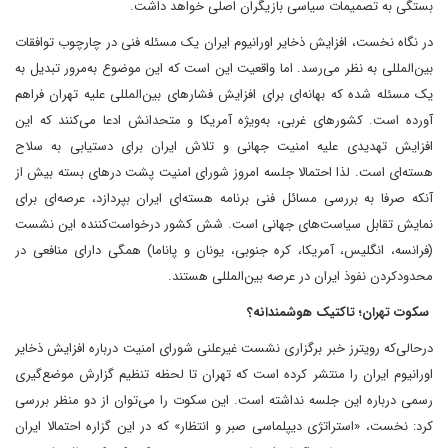
بستگی به تصمیمات سیاسی بازیگران اصلی خواهد داشت.
در نگاه نخست، افزایش ذخایر اورانیوم ایران یک مسئله فنی در چارچوب توافقات
بین‌المللی به نظر می‌رسد. اما واقعیت این است که این موضوع به‌مرور تبدیل به
یک مسئله شده که بهانه‌ای برای افزایش فشارهای بین‌المللی علیه تهران فراهم
آورده است. کشورهای غربی، به‌ویژه آمریکا و متحدانش ادعا می‌کنند که این
افزایش تهدیدی علیه امنیت جهانی و تلاش ایران برای دستیابی به سلاح
هسته‌ای است. لذا احتمالا جلسه امروز شورای امنیت پشت درهای بسته بیش از
آنکه صرفا به بررسی مسائل فنی برنامه هسته‌ای ایران بپردازد، عرصه‌ای برای
نمایش تقابل سیاست‌های جهانی است. شش کشور درخواست‌کننده این نشست
(فرانسه، انگلیس، آمریکا، کره جنوبی، یونان و پاناما) همگی دارای منافعی در
محدود‌کردن نفوذ ایران در عرصه بین‌المللی هستند.
سکوت تهران؛ تاکتیک هوشمندانه؟
درحالی‌که رویترز خبر برگزاری نشست غیرعلنی شورای امنیت درباره افزایش ذخایر
اورانیوم ایران را منتشر کرده است که تهران تا لحظه تنظیم گزارش موضع‌گیری
رسمی درباره این جلسه نداشته است. این سکوت را می‌توان از دو منظر بررسی
کرد: نخست، «استراتژی دیپلماسی صبر و انتظار» که در این گزاره احتمالا ایران