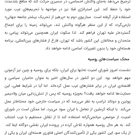
ترجیح می‌دهد به‌جای واکنش احساسی، در مسیری حرکت کند که منافع بلندمدت
خود را حفظ کند. این استراتژی قبلا نیز در مواجهه با تحریم‌های غرب مورد
استفاده قرار گرفته است. سناریوی دوم به «پرهیز از تحریک بیشتر جامعه جهانی»
باز‌می‌گردد که از این منظر هرگونه واکنش تند، می‌تواند زمینه را برای اجماع
گسترده‌تر علیه تهران فراهم کند. لذا سکوت ایران همچنین می‌تواند پیامی به
متحدان و مخالفان این کشور باشد که تهران، فارغ از فشارهای بین‌المللی، برنامه
هسته‌ای خود را بدون تغییرات اساسی ادامه خواهد داد.
محک سیاست‌های روسیه
نشست امروز شورای امنیت نه‌تنها برای ایران، بلکه برای روسیه و چین نیز آزمونی
مهم خواهد بود. این دو کشور در سال‌های اخیر به‌ عنوان حامیان سیاسی و
اقتصادی ایران در برابر فشارهای غرب عمل کرده‌اند. اما آیا در شرایط فعلی، این
حمایت‌ها ادامه خواهد یافت؟ به‌ویژه روسیه که پس از تنش‌زدایی میان ولادیمیر
پوتین و دونالد ترامپ به نظر می‌رسد که در سیاست خارجی خود محتاط‌تر عمل
می‌کند. با اینکه کرملین از تعامل با ایران سود می‌برد، اما ممکن است در شورای
امنیت از موضعی میانجی‌گرانه استفاده کند تا از تقابل مستقیم با غرب اجتناب
کند. به هر حال روسیه همواره تلاش کرده‌ در پرونده ایران‌ نقشی دوگانه ایفا کند.
از یک سو، این کشور یکی از تأمین‌کنندگان اصلی فناوری هسته‌ای ایران و یکی از