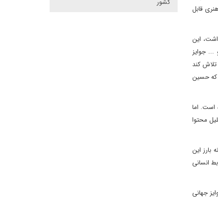
کشور
نری قابل
داشت، این
.. جوایز
 تلاش کند
 که حسین
 است. اما
لیل محتوا
 بارز این
بط انسانی
ایز جهانی