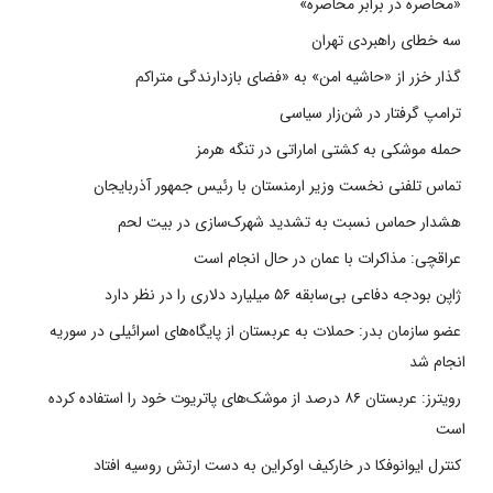
«محاصره در برابر محاصره»
سه خطای راهبردی تهران
گذار خزر از «حاشیه امن» به «فضای بازدارندگی متراکم
ترامپ گرفتار در شن‌زار سیاسی
حمله موشکی به کشتی اماراتی در تنگه هرمز
تماس تلفنی نخست وزیر ارمنستان با رئیس جمهور آذربایجان
هشدار حماس نسبت به تشدید شهرک‌سازی در بیت‌ لحم
عراقچی: مذاکرات با عمان در حال انجام است
ژاپن بودجه دفاعی بی‌سابقه ۵۶ میلیارد دلاری را در نظر دارد
عضو سازمان بدر: حملات به عربستان از پایگاه‌های اسرائیلی در سوریه
انجام شد
رویترز: عربستان ۸۶ درصد از موشک‌های پاتریوت خود را استفاده کرده
است
کنترل ایوانوفکا در خارکیف اوکراین به دست ارتش روسیه افتاد