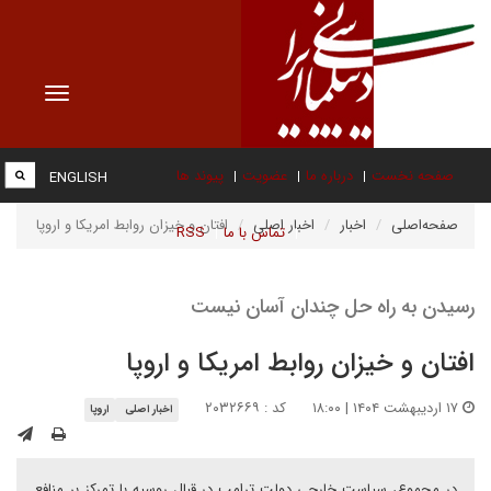
Toggle
vigation
صفحه نخست
درباره ما
عضویت
پیوند ها
ENGLISH
صفحه‌اصلی
اخبار
اخبار اصلی
افتان و خیزان روابط امریکا و اروپا
تماس با ما
RSS
رسیدن به راه حل چندان آسان نیست
افتان و خیزان روابط امریکا و اروپا
۱۷ اردیبهشت ۱۴۰۴ | ۱۸:۰۰
کد : ۲۰۳۲۶۶۹
اخبار اصلی
اروپا
در مجموع، سیاست خارجی دولت ترامپ در قبال روسیه با تمرکز بر منافع