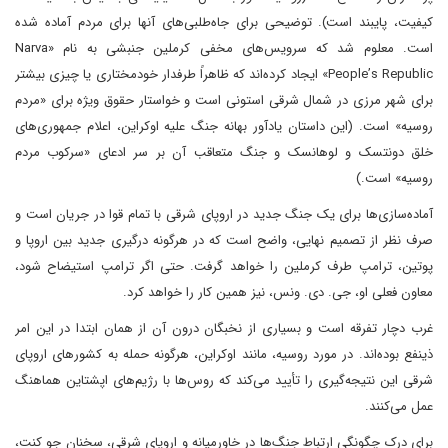
کیفیت، پایبند است). توضیحی برای جاه‌طلبی‌های آنها برای مردم آماده شده
است. معلوم شد که سرویس‌های مخفی کرملین جنبشی به نام «Narva
People’s Republic» ایجاد کرده‌اند که ظاهراً طرفدار خودمختاری یا چیزی بیشتر
برای شهر مرزی در شمال شرقی استونی است و خواستار حقوق ویژه برای «مردم
روسیه» است. (این داستان یادآور بهانه جنگ علیه اوکراین، اعلام جمهوری‌های
خلق دونتسک و لوهانسک و جنگ متعاقب آن بر سر ادعای «سرکوب مردم
روسیه» است.)
آماده‌سازی‌ها برای یک جنگ جدید در اروپای شرقی با تمام قوا در جریان است و
صرف نظر از تصمیم نهایی، واضح است که در هرگونه درگیری جدید بین اروپا و
پوتین، ترامپ طرف کرملین را خواهد گرفت. حتی اگر ترامپ استیضاح شود،
معاون فعلی او، جی. دی. ونس، نیز همین کار را خواهد کرد.
غرب دچار تفرقه است و بسیاری از نخبگان درون آن از همان ابتدا در این امر
ذینفع بوده‌اند. در مورد روسیه، مانند اوکراین، هرگونه حمله به کشورهای اروپای
شرقی این نتیجه‌گیری را تأیید می‌کند که روس‌ها با رژیم‌های اپشتاین هماهنگ
عمل می‌کنند.
برای درک چگونگی ارتباط جنگ‌ها در خاورمیانه و اروپای شرقی، سخنان جو کنت،