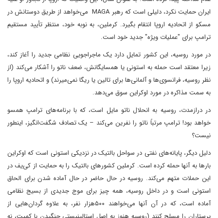
ایران حمایت نکرد، دلیلی است که رهبر MAGA می‌خواهد از طریق دوستانش در
مسکو از اتحادیه اروپا انتقام بگیرد. کرملین، به نوبه خود، منتظر تأیید مستقیم
ترامپ برای "عملیات ویژه" جدید خود است.
در مورد روسیه، این کشور تمایل دارد یک ماجراجویی نظامی جدید را آغاز کند،
زیرا معتقد است حمله به استونی یا همسایگانش، ضعف ناتو را آشکار می‌کند (از
نظر روسیه، فرانسوی‌ها و آلمانی‌ها برای تالین یا ریگا نمی‌میرند) و اتحادیه اروپا را
به سمت مذاکره در مورد اوکراین سوق می‌دهد.
در درازمدت، روسیه به انحلال ناتو مایل است، که با برنامه‌های ترامپ همسو
خواهد بود! ترامپ مرتباً ناتو را نفرین می‌کند – یک تصادف شگفت‌انگیز، اینطور
نیست؟
دلیل دیگر، پایانه‌های نفتی در سواحل بالتیک در نزدیکی استونی است که اوکراین
بارها به آنها حمله کرده است. کرملین کشورهای بالتیک را به حمایت از کی‌یف در
این حملات متهم می‌کند. روسیه در حال حاضر در حال آماده شدن برای الحاق
استونی است و در داخل روسیه، همه چیز برای موج جدیدی از بسیج نظامی
آماده است، که در آن آنها می‌خواهند ۵۰۰هزار نفر، به علاوه گردان‌هایی از
پرستاران را مسلح کنند (روسیه هنوز به اصل استالینیستی جنگیدن با کمیت، نه