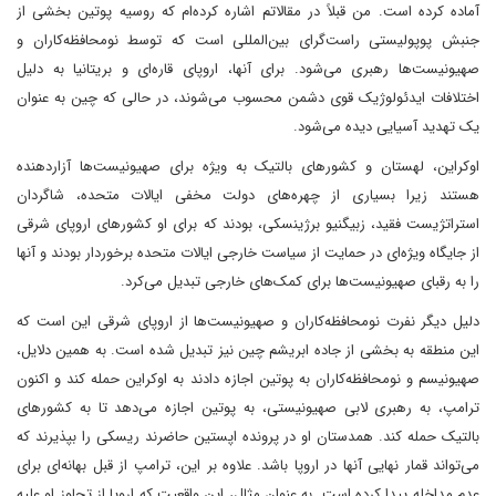
آماده کرده است. من قبلاً در مقالاتم اشاره کرده‌ام که روسیه پوتین بخشی از
جنبش پوپولیستی راست‌گرای بین‌المللی است که توسط نومحافظه‌کاران و
صهیونیست‌ها رهبری می‌شود. برای آنها، اروپای قاره‌ای و بریتانیا به دلیل
اختلافات ایدئولوژیک قوی دشمن محسوب می‌شوند، در حالی که چین به عنوان
یک تهدید آسیایی دیده می‌شود.
اوکراین، لهستان و کشورهای بالتیک به ویژه برای صهیونیست‌ها آزاردهنده
هستند زیرا بسیاری از چهره‌های دولت مخفی ایالات متحده، شاگردان
استراتژیست فقید، زبیگنیو برژینسکی، بودند که برای او کشورهای اروپای شرقی
از جایگاه ویژه‌ای در حمایت از سیاست خارجی ایالات متحده برخوردار بودند و آنها
را به رقبای صهیونیست‌ها برای کمک‌های خارجی تبدیل می‌کرد.
دلیل دیگر نفرت نومحافظه‌کاران و صهیونیست‌ها از اروپای شرقی این است که
این منطقه به بخشی از جاده ابریشم چین نیز تبدیل شده است. به همین دلایل،
صهیونیسم و نومحافظه‌کاران به پوتین اجازه دادند به اوکراین حمله کند و اکنون
ترامپ، به رهبری لابی صهیونیستی، به پوتین اجازه می‌دهد تا به کشورهای
بالتیک حمله کند. همدستان او در پرونده اپستین حاضرند ریسکی را بپذیرند که
می‌تواند قمار نهایی آنها در اروپا باشد. علاوه بر این، ترامپ از قبل بهانه‌ای برای
عدم مداخله پیدا کرده است. به عنوان مثال، این واقعیت که اروپا از تجاوز او علیه