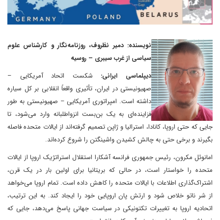
نویسنده: دمیر نظروف، روزنامه‌نگار و کارشناس علوم
سیاسی از غرب سیبری – روسیه
دیپلماسی ایرانی:
شکست اتحاد آمریکایی –
صهیونیستی در ایران، تأثیری واقعاً انقلابی بر کل سیاره
داشته است. امپراتوری آمریکایی – صهیونیستی به طور
فزاینده‌ای به یک بن‌بست انزواطلبانه وارد می‌شود، تا
جایی که حتی اروپا، کانادا، استرالیا و ژاپن تصمیم گرفته‌اند از ایالات متحده فاصله
بگیرند و برخی حتی به چالش کشیدن واشینگتن را شروع کرده‌اند.
امانوئل مکرون، رئیس جمهوری فرانسه آشکارا استقلال استراتژیک اروپا از ایالات
متحده را خواستار است، در حالی که بریتانیا برای اولین بار در یک قرن،
اشتراک‌گذاری اطلاعات با ایالات متحده را کاهش داده است. تمام اروپا می‌خواهد
از شر ناتو خلاص شود و ارتش پان اروپایی خود را ایجاد کند. به این ترتیب،
اتحادیه اروپا به تغییرات تکتونیکی در سیاست جهانی پاسخ می‌دهد، جایی که