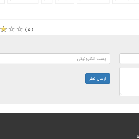
( ۵ )
ارسال نظر
ا