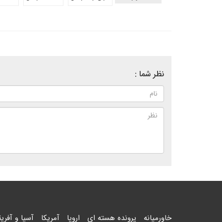
نظر شما :
خاورمیانه
پرونده هسته ای
اروپا
آمریکا
آسیا و آفریق