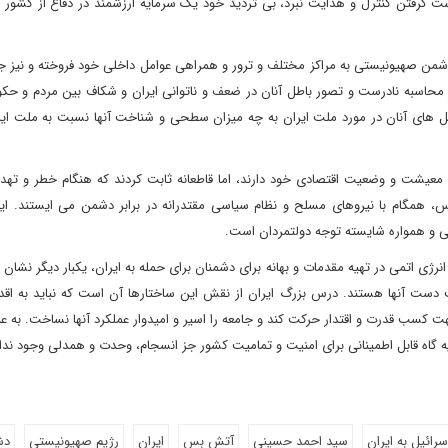
ت گرفتن کنترل و هدایت نبرد، بی تردید خود یک سرمایه ارزشمند در دفاع از کشور و
نه دشمن صهیونیستی به مراکز مختلف و ترور و همراهی عوامل داخلی خود فروخته و نیز 
 محاسبه نادرست و تصور باطل آنان در ضعف و ناتوانی ایران و شکاف بین مردم و حک
لیل های آنان در مورد ملت ایران به چه میزان سطحی و شناخت آنها نسبت به ملت ایر
ه معیشت و وضعیت اقتصادی خود دارند، اما قاطعانه ثابت کردند که هنگام خطر و تهدید
کس، همگام با نیروهای مسلح و نظام سیاسی مقتدرانه در برابر دشمن می ایستند. ای
نی و همواره شایسته توجه دولتمردان است.
نرژی اتمی در تهیه مقدمات و بهانه برای دشمنان برای حمله به ایران، یکبار دیگر نشان د
ت دست آنها هستند. درس بزرگ ایران از نقش این ساختارها آن است که نباید به اقدام
 کسب قدرت و اقتدار حرکت کند و جامعه را اسیر و امیدوار عملکرد آنها نساخت. به عب
تکیه گاه قابل اطمینانی برای امنیت و تمامیت کشور جز انسجام، وحدت و همدلی وجود ندا
رائیل به ایران
سید احمد حسینی
آتش بس
ایران
رژیم صهیونیستی
دش