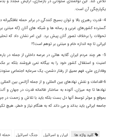
تلاش کند. این توانمندی ستودنی در بازسازی، آرایش مجدد و بدس
یکپارچگی آن است.
4- قدرت رهبری بالا و توان بسیج کنندگی در برابر حمله غافلگیرا
گسترده کشورهای غربی و رسانه ها و شبکه های آنان (که مبتنی بر
تحولات را برخلاف تصور آنان پیش برد. این امر نشان داد که تح
ایرانی تا چه اندازه خام و مبتنی بر توهم است؟!
5- هر چند مردم ایران گلایه هائی در عرصه داخلی از جمله در بار
امنیت و استقلال کشور خود را به بیگانه نمی فروشند بلکه بر ع
وفاداری ملی، فهم عمیق از رفتار دشمن، یک سرمایه اجتماعی ستود
6-اقدامات و نقش نهادهای بین المللی و از جمله آژانس بین المللی ا
نهادها تا چه میزان، آلوده به ساختار ظالمانه قدرت در جهان و آل
بموقع و موثر توسط آنها دل بست بلکه باید با تلاش و زحمت در جهت
جامعه ایرانی باید بداند و می داند که به هنگام نیاز و خطر، هیچ 
کلید واژه ها:
ایران و اسرائیل
جنگ اسرائیل
حمله اس