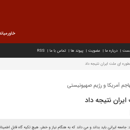
خاورمیانه
خست
درباره ما
عضویت
پیوند ها
تماس با ما
RSS
وره ای ملت ایران نتیجه داد
تهاجم آمریکا و رژیم صهیونیستی
یران نتیجه داد
معه ایرانی باید بداند و می داند که به هنگام نیاز و خطر، هیچ تکیه گاه قابل اطمینان