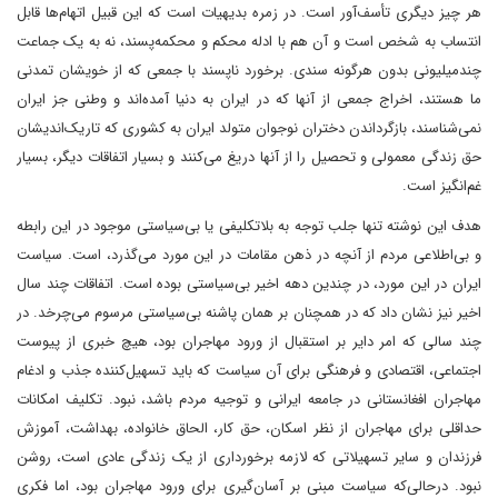
هر چیز دیگری تأسف‌آور است. در زمره بدیهیات است که این قبیل اتهام‌ها قابل
انتساب به شخص است و آن هم با ادله محکم و محکمه‌پسند، نه به یک جماعت
چند‌میلیونی بدون هر‌گونه سندی. برخورد ناپسند با جمعی که از خویشان تمدنی
ما هستند، اخراج جمعی از آنها که در ایران به دنیا آمده‌اند و وطنی جز ایران
نمی‌شناسند، بازگرداندن دختران نوجوان متولد ایران به کشوری که تاریک‌اندیشان
حق زندگی معمولی و تحصیل را از آنها دریغ می‌کنند و بسیار اتفاقات دیگر، بسیار
غم‌انگیز است.
هدف این نوشته تنها جلب توجه به بلاتکلیفی یا بی‌سیاستی موجود در این رابطه
و بی‌اطلاعی مردم از آنچه ‌در ذهن مقامات در این مورد می‌گذرد، است. سیاست
ایران در این مورد، در چندین دهه اخیر بی‌سیاستی بوده است. اتفاقات چند سال
اخیر نیز نشان داد که در همچنان بر همان پاشنه بی‌سیاستی مرسوم می‌چرخد. در
چند سالی که امر دایر بر استقبال از ورود مهاجران بود، هیچ خبری از پیوست
اجتماعی، اقتصادی و فرهنگی برای آن سیاست که باید تسهیل‌کننده جذب و ادغام
مهاجران افغانستانی در جامعه ایرانی و توجیه مردم باشد، نبود. تکلیف امکانات
حداقلی برای مهاجران از نظر اسکان، حق کار، الحاق خانواده، بهداشت، آموزش
فرزندان و سایر تسهیلاتی که لازمه برخورداری از یک زندگی عادی است، روشن
نبود. در‌حالی‌که سیاست مبنی بر آسان‌گیری برای ورود مهاجران بود، اما فکری