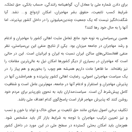
برای دادن شماره ملی یا معادل آن، گواهینامه رانندگی، حساب بانکی، حق تملک،
شرایط کسب تابعیت، حقوق بشر مهاجران، امکان ازدواج و‌... نشد. آیا
شگفت‌انگیز نیست که یک جمعیت چندین‌میلیونی را در داخل کشور بپذیرند، اما
آنها را به حال خود رها کنند؟
همین بی‌سیاستی به نوبه خود مانع تعامل مثبت اهالی کشور با مهاجران و ادغام
و رشد مهاجران در جامعه میزبان بود. یکی از نتایج منفی این بی‌سیاستی، نظر
منفی افغانستانی‌های ساکن ایران نسبت به ایران و ایرانیان است. این در حالی
است که مهاجران در بسیاری از دیگر کشورها امکان نیل به عالی‌ترین مقامات را
نیز یافته‌اند. ما ظاهرا عادت داریم‌ همیشه هم چوب را بخوریم و هم پیاز را. در
یک سیاست مهاجرتی اصولی، رضایت اهالی کشور پذیرنده و همراه‌شدن آنها در
پذیرش مهاجران و استقرار و ادغام آنها در جامعه، مهم‌ترین عامل است و شفافیت
کامل پیش‌شرط آن است. سیاست‌مداران باید به نحوی باورپذیر برای مردم خود
روشن کنند که پذیرش مهاجر قرار است پاسخ‌گوی کدام اهداف ملی باشد.
تکلیف برخی اصول بنیادی‌ مانند حق تابعیت بر مبنای خاک و تولد یا خون و نسب
و نیز تعیین ترکیب مهاجران با توجه به شرایط بازار کار باید مشخص شود.
هم‌زمان باید امکان بحثی گسترده در سطح ملی در این مورد در داخل کشور