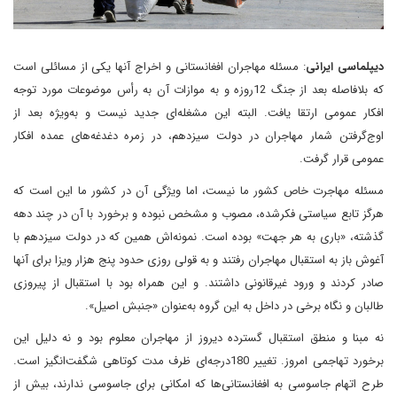
دیپلماسی ایرانی
: مسئله مهاجران افغانستانی و اخراج آنها یکی از مسائلی است
که بلافاصله بعد از جنگ 12‌روزه و به موازات آن به رأس موضوعات مورد توجه
افکار عمومی ارتقا‌ یافت. البته این مشغله‌ای جدید نیست و به‌ویژه بعد از
اوج‌گرفتن شمار مهاجران در دولت سیزدهم، در زمره دغدغه‌های عمده افکار
عمومی قرار گرفت.
مسئله مهاجرت خاص کشور ما نیست، اما ویژگی آن در کشور ما این است که
هرگز تابع سیاستی فکر‌شده، مصوب و مشخص نبوده و برخورد با آن در چند دهه
گذشته، «باری به هر جهت» بوده است. نمونه‌اش همین که در دولت سیزدهم با
آغوش باز به استقبال مهاجران رفتند و به قولی روزی حدود پنج هزار ویزا برای آنها
صادر کردند و ورود غیرقانونی داشتند. و این همراه بود با استقبال از پیروزی
طالبان و نگاه برخی در داخل به ‌این گروه به‌عنوان «جنبش اصیل».
نه مبنا و منطق استقبال گسترده دیروز از مهاجران معلوم بود و نه دلیل این
برخورد تهاجمی امروز. تغییر 180‌درجه‌ای ظرف مدت کوتاهی شگفت‌انگیز است.
طرح اتهام جاسوسی به افغانستانی‌ها که امکانی برای جاسوسی ندارند، بیش از