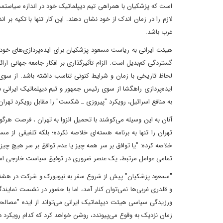
است که پزشکیان با همراهی تیم دیپلماتیک خود در اندازه سیاستمدا
لازم را در زمان اندک از خود نشان دهند. این کار تنها با تکیه بر ا
غرب باشد.
هیئت ایرانی به ریاست مسعود پزشکیان برای ایده‌پردازی‌های خود با
گستردگی کم‌بدیل است. الزام تأثیرگذاری بر افکار جامعه جهانی ارا
لحاظ تاریخی با زمان و شرایط کنونی تناسب داشته باشد. از سوی 
ایده‌پردازی راهگشا از سوی رئیس جمهور و تیم دیپلماتیک ایرانی
به منافع اسرائیل، رویکرد "پیروزی _ شکست" را مقابل رویکرد تهران 
آنان به این وسیله می‌کوشند با تحمیل انزوا به تهران ، فرصت هرگون
تهران را تنها به برنامه هسته‌ای‌ خلاصه نکرده‌؛ بلکه تلفیقی از
خلاصه کرده: "یا توافق بر سر همه چیز یا عدم توافق بر سر هیچ چیز
تمامی عوامل مرتبط، یک عنصر ضروری در توفیق سیاست خارجی اس
"مسعود پزشکیان" پیش از شروع سفر به نیویورک و شرکت در هشتاد
و قلدری غربی‌ها نمی‌توان کنار آمد، اما با حضور در نشست نمایند
ورزیدگی سیاسی هیئت دیپلماتیک ایرانی می‌تواند از ایده "مصالحه 
زمان نزدیک به وقوع می‌پیوندد، روشن خواهد کرد که کدام رویکرد د