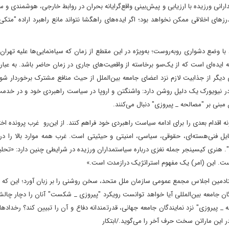
رانی ورزیده با ارزیابی و پیش‌بینی واقع‌گرایانه بحران در روابط خارجی، هوشمندی و
ندرزهای اخلاقی ممکن نخواهد بود؛ اگر ایده‌های راهگشا نتواند مانع راهبرد اراده "متکی
 وضع دشواری روبه‌روست؛ به‌ویژه در این مقطع از زمان که سیاه‌نمایی‌ها علیه تهران 
ئه ایده‌ای است که از یک‌سو برخاسته از واقعیت‌های جاری در زمان حاضر باشد. به عبار
دیگر از جذابیت لازم نزد اعضای جامعه بین‌الملل از حیث منافع مشترک برخوردار ش
 در نیویورک یک دلیل روشن دارد: واشنگتن و اروپا در سیاست راهبردی خود و در خد
مبنی بر "مصالحه _ پیروزی" دنبال می‌کنند.
ه اقدام بعدی را برای ادامه سیاست راهبردی خود فراهم کنند. از این‌رو غرب پرونده اخت
 مسایل فنی‌هسته‌ای، حقوقی، سیاسی، امنیتی و حیثیتی است. غرب همه موارد بالا را د
". هنری کیسینجر جمله نغزی در‌باره سیاستمداران ورزیده در شرایطی چنین دارد: «تحلی
ت. این (امر) یک مفهوم استراتژیک درازمدت است.»
مین اجلاس مجمع عمومی سازمان ملل متحد، سخن روشنی را بر زبان آورد؛ این که با
گان جامعه بین‌المللی آیا خواهد توانست رویکرد "پیروزی _ شکست" آنان را دچار چالش
_ پیروزی" نزد نمایندگان جامعه جهانی، قدرتمندانه دفاع و آن را تبیین کند؟ رخداده
ر این ماراتن سخت حرف آخر را می‌گوید./ابتکار