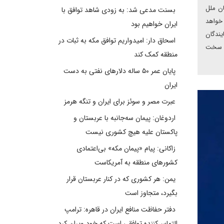
ن ملل
بسنت مدعی شد: به زودی شاهد توافق با
 خواهد
ایران خواهیم بود
یندگان
اسحاق دار: امیدواریم توافق مکه به ثبات در
تن سخت
منطقه کمک کند
پایان عمر ۵۰ ساله دلارهای نفتی به دست
ایران
عبرت مصر و سوئز برای ایران و تنگه هرمز
اردوغان: پیمان سه‌جانبه با عربستان و
پاکستان علیه هیچ کشوری نیست
زاکانی: پیام «پیمان مکه» بی‌اعتمادی
کشورهای منطقه به آمریکاست
یمن: هر کشوری که در کنار عربستان قرار
بگیرد، متجاوز است
دفتر حفاظت منافع ایران در قاهره: ترامپ
التماس‌کننده توافقی است که خود ویران کرد