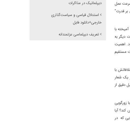
دیپلماتیک در مذاکرات
 سرعت عمل
 بر قدرت"
استدلال قیاسی و سیاست‌گذاری
خارجی+دانلود فایل
آمیخته با
تعریف دیپلماسی عزتمندانه
ت دیگر به
ود. اهمیت
مت مستقیم
لافاتش با
ر یک شعار
ل دقیق از
 زورگویی
 کند؟ آیا
ایی که در