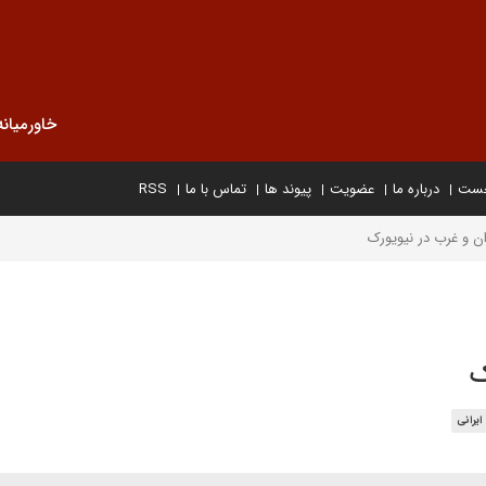
خاورمیانه
خست
درباره ما
عضویت
پیوند ها
تماس با ما
RSS
ان و غرب در نیویورک
ک
ایرانی