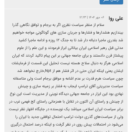
علی روا
۰۶ مهر ۱۴۰۴ | ۱۲:۲۳
سلام از منظر سیاست نظری اگر به برجام و توافق نگاهی گذرا
بیندازیم هشدارها و فشارها و جریان سازی های گوناگونی مواجه خواهیم
شد بقدری ماجرا دنباله دار شد تا به جنگ ۱۲ روزه و ادامه ماجرا کشید
مدتی قبل رهبر اسلامی ایران بیاناتی ابراز فرمودند و این علم را از علوم
پیشتاز قرن دانستند و برای جامعه جهانی بر این پیام تاکید کردند که ایران
اسلامی هرگز به دنبال سلاح هسته نیست تحلیل این قسمت از فرمایشات
ایشان یعنی اینکه ایران حتی در اثر فشار هم از Npt,خارج نخواهد شد
چون سیاست هرم قدرت بر عدم اشاعه و موافق برجام است ولی متاسفانه
سیاست مدیریتی آقای ترامپ ایجاب به فشار بر زمینه سازی و چینش
نهادی بود این ابزار در جامعه جهانی دیدگاه نوینی از مدیریت است این نوع
از چینش و راستای آن اکنون در تقابل با همزمانی راستای کج فهمی غرب در
برابر سیاست ایران اسلامی میباشد یک نویسنده در جایگاه اظهار نظر نیست
ولی از سیاست‌های گذری دولت ترامپ احتمال توافقی جدید با ایران را
می‌شود در احتمالات پیش روی در نظر گرفت و اینکه درصد احتمال درگیری