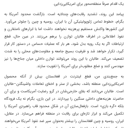
یک اقدام صرفاً منطقه‌محور برای امریکایی‌زدایی.
پیامد این روند، تشدید رقابت‌های چندلایه است. بازگشت محدود آمریکا به
بگرام، خطوط تماس ژئوپولیتیکی آن با ایران، روسیه و چین را جلوتر می‌آورد.
این کشورها واکنش مستقیم پرهزینه نخواهند داشت اما با ابزارهای نامتقارن و
نفوذ اطلاعاتی در اطراف طالبان توازن را برهم می‌زنند. در عین حال، قطع
ارتباطات اگر به یک رویه بدل شود، هر بار که عملیات حساس در دستور کار قرار
گیرد، تکرار خواهد شد و ظرفیت بسیج جامعه و مقاومت‌های محلی را به شدت
تضعیف می‌کند. طالبان با این روند می‌توانند توازن داخلی میان جناح‌ها را نیز
مهندسی کنند و ضلع مطلوب‌تر برای آمریکا را تقویت سازند.
به جمع‌بندی من، قطع اینترنت در افغانستان بیش از آنکه محصول
امریکایی‌زدایی منطقه باشد، بخشی از ستر و اخفای تعاملات واشینگتن–طالبان
است. طالبان می‌دانند که بقای خارجی‌شان در گرو رضایت آمریکاست و برای آن
حاضرند هزینه‌های داخلی سنگین را بپردازند. در این بازی، بگرام نه یک فرودگاه
بلکه «گره بازی» است. بازفعال‌سازی آن در شکل محدود قاب راهبردی آمریکا را
تکمیل می‌کند و ابزار تازه‌ای برای رقابت در منطقه فراهم می‌سازد. در مقابل،
ایران، روسیه و چین افغانستان را بیشتر به‌عنوان سپر ضد نفوذ آمریکا می‌خواهند