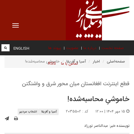
Toggle
vigation
صفحه نخست
درباره ما
عضویت
پیوند ها
ENGLISH
صفحه‌اصلی
اخبار
آسیا و آفریقا
خاموشیِ محاسبه‌شده!
تماس با ما
RSS
قطع اینترنت افغانستان میان محور شرق و واشنگتن
خاموشیِ محاسبه‌شده!
۱۵ مهر ۱۴۰۴ | ۱۲:۰۰
کد : ۲۰۳۵۵۰۲
آسیا و آفریقا
انتخاب سردبیر
نویسنده خبر:
عبدالناصر نورزاد