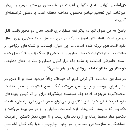
دیپلماسی ایرانی:
قطع ناگهانی انترنت در افغانستان پرسش مهمی را پیش
می‌کشد: این تصمیم بیشتر محصول مداخله منطقه است یا دستور فرامنطقه‌ای
آمریکا؟
پاسخ به این سوال تنها در پرتو فهم منطق بازی قدرت میان دو محور رقیب قابل
بررسی است. افغانستان امروز نه یک موضوع مستقل، بلکه سکویی برای اعمال
نفوذ قدرت‌های بزرگ شده است. در این میان، اینترنت و شبکه‌های ارتباطی از
حالت یک ابزار تکنولوژیک ساده خارج و به بخشی از جنگ ژئوپولیتیک بدل شده
است. خاموشی اینترنت به مثابه یک ابزار کنترل میدان و ستر یا اخفای عملیات،
دو سناریوی متفاوت اما هم‌پوشان را در برابر ما می‌گذارد.
در سناریوی نخست، اگر فرض کنیم که هبت‌الله واقعاً موجود است و تا حدی در
مدار ایران، روسیه و چین عمل می‌کند، آنگاه قطع اینترنت و سایر اقدامات
سخت‌گیرانه می‌تواند ادامه یک سیاست پیشگیرانه برای بی‌اثر کردن روزنه‌های
نفوذ آمریکا تلقی شود. این دکترین را می‌توان «امریکایی‌زدایی ارتباطی» نامید؛
دکترینی که با بستن کانال‌های آزاد اطلاعات، طالبان را از دو سو بیمه می‌کند: از
یک‌سو مهار محیط رسانه‌ای از روایت‌های رقیب و از سوی دیگر کاستن از ظرفیت
هماهنگی و سازماندهی مخالفان. در چنین چارچوبی، تنها یک کانال اطلاعاتی