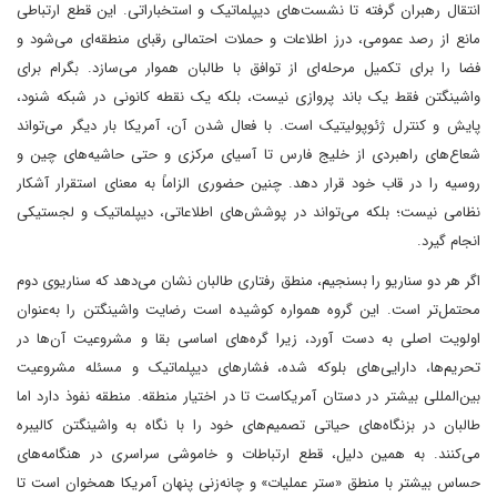
انتقال رهبران گرفته تا نشست‌های دیپلماتیک و استخباراتی. این قطع ارتباطی
مانع از رصد عمومی، درز اطلاعات و حملات احتمالی رقبای منطقه‌ای می‌شود و
فضا را برای تکمیل مرحله‌ای از توافق با طالبان هموار می‌سازد. بگرام برای
واشینگتن فقط یک باند پروازی نیست، بلکه یک نقطه کانونی در شبکه شنود،
پایش و کنترل ژئوپولیتیک است. با فعال شدن آن، آمریکا بار دیگر می‌تواند
شعاع‌های راهبردی از خلیج فارس تا آسیای مرکزی و حتی حاشیه‌های چین و
روسیه را در قاب خود قرار دهد. چنین حضوری الزاماً به معنای استقرار آشکار
نظامی نیست؛ بلکه می‌تواند در پوشش‌های اطلاعاتی، دیپلماتیک و لجستیکی
انجام گیرد.
اگر هر دو سناریو را بسنجیم، منطق رفتاری طالبان نشان می‌دهد که سناریوی دوم
محتمل‌تر است. این گروه همواره کوشیده است رضایت واشینگتن را به‌عنوان
اولویت اصلی به دست آورد، زیرا گره‌های اساسی بقا و مشروعیت آن‌ها در
تحریم‌ها، دارایی‌های بلوکه شده، فشارهای دیپلماتیک و مسئله مشروعیت
بین‌المللی بیشتر در دستان آمریکاست تا در اختیار منطقه. منطقه نفوذ دارد اما
طالبان در بزنگاه‌های حیاتی تصمیم‌های خود را با نگاه به واشینگتن کالیبره
می‌کنند. به همین دلیل، قطع ارتباطات و خاموشی سراسری در هنگامه‌های
حساس بیشتر با منطق «ستر عملیات» و چانه‌زنی پنهان آمریکا همخوان است تا