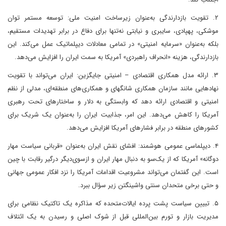
۲. تقویت بازدارندگی به‌عنوان زیرساخت امنیت ملی: توسعه مستمر توان
موشکی، پهپادی، سایبری و نیابتی نه‌تنها برای دفاع در برابر تهدیدات مستقیم،
بلکه به‌عنوان «سرمایه امنیتی» در تمامی معادلات دیپلماتیک عمل می‌کند. این
بازدارندگی، هزینه «انحراف راهبردی» آمریکا به سمت ایران را افزایش می‌دهد.
۳. ارائه مدل همکاری اقتصادی – امنیتی جایگزین: ایران می‌تواند با تقویت
نهادهایی مانند سازمان همکاری شانگهای و همکاری‌های منطقه‌ای، مدلی از نظم
امنیتی و اقتصادی ارائه دهد که وابستگی به دلار و ساختارهای تحت رهبری
آمریکا را کاهش می‌دهد. این امر، جذابیت ایران را به‌عنوان یک شریک برای
کشورهای منطقه در برابر فشارهای آمریکا افزایش می‌دهد.
۴. دیپلماسی عمومی هوشمند: افشای نقش ایران به‌عنوان «قربانی سیاست مهار
دوگانه» آمریکا که از یک‌سو به دنبال مهار ایران و ازسوی‌دیگر درگیر رقابت با چین
است. این گفتمان می‌تواند مشروعیت اقدامات آمریکا را نزد افکار عمومی جهانی
و حتی برخی متحدان سنتی واشینگتن زیر سؤال ببرد.
۵. تبیین سیاست پشت پرده ایالات‌متحده که مذاکره یک تاکتیک نظامی برای
مدیریت بازار و تورم بین‌المللی قبل از شوک اصلی و رسیدن به یک ائتلاف