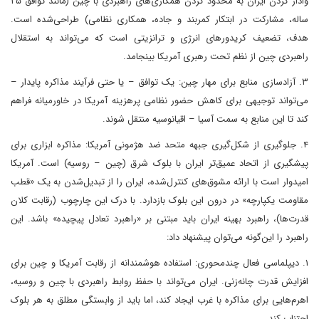
وادار کردن ایران به محدود کردن همکاری‌های راهبردی با چین (مانند توافق ۲۵
ساله، مشارکت در ابتکار کمربند و جاده، همکاری نظامی) طراحی‌شده است.
هدف، تضعیف کریدورهای انرژی و ترانزیتی است که می‌تواند به استقلال
راهبردی چین از نظم تحت رهبری آمریکا بینجامد.
۳. آزادسازی منابع برای مهار چین: یک توافق – یا حتی فرآیند مذاکره پایدار –
می‌تواند توجیهی برای کاهش حضور نظامی پرهزینه آمریکا در خاورمیانه فراهم
کند تا این منابع به سمت آسیا – اقیانوسیه منتقل شوند.
۴. جلوگیری از شکل‌گیری جبهه متحد ضد هژمونی آمریکا: مذاکره ابزاری برای
پیشگیری از اتحاد عمیق‌تر ایران با بلوک شرق (چین – روسیه) است. آمریکا
امیدوار است با ارائه مشوق‌های کنترل‌شده، ایران را از تبدیل‌شدن به یک «قطب
مقاومت یکپارچه» در درون این بلوک بازدارد. با درک این چارچوب (رقابت کلان
قدرت‌ها)، راهبرد بهینه ایران باید مبتنی بر «راهبرد تعادل پیچیده» باشد. این
راهبرد را این‌گونه می‌توان پیشنهاد داد:
۱. دیپلماسی فعال چندمحوری: استفاده هوشمندانه از رقابت آمریکا و چین برای
افزایش قدرت چانه‌زنی. ایران می‌تواند با حفظ روابط راهبردی با چین و روسیه،
اهرم‌هایی برای مذاکره با غرب ایجاد کند، اما باید از وابستگی مطلق به هر بلوک
اجتناب کند.