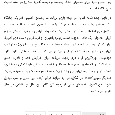
بین‌المللی علیه ایران به‌عنوان هدف پیچیده و تهدید ثانویه مندرج در سند امنیت
ملی ۲۰۲۶ است.
در پایان یادداشت: ایران در میانه بازی بزرگ، در رهنمای امنیتی آمریکا، جایگاه
یک «متغیر وابسته» در معادله بزرگ رقابت با چین است. مذاکره، فشار و
مشوق‌های احتمالی، همه در راستای یک هدف والا طراحی می‌شوند: «خنثی‌سازی
ایران به‌عنوان یک عامل تقویت‌کننده رقیب راهبردی و آزاد کردن دست‌های آمریکا
برای تمرکز برچین». آینده این رابطه سه‌جانبه (آمریکا – چین – ایران) به توانایی
ایران در مانور هوشمندانه در این میدان مین‌گذاری شده بستگی دارد. کلید
موفقیت، بهره‌گیری از «اهرم رقابت بزرگ» برای افزایش فضا و قدرت مانور
دیپلماتیک و اقتصادی، همراه با «حفظ و تقویت مستقل بازدارندگی نامتقارن»
است. در این سناریو، ایران می‌تواند از یک «هدف سیاست خارجی» صرف، به یک
«بازیگر تعیین‌کننده» در شکل‌دهی به موازنه قوای آینده بین شرق و غرب تبدیل
شود. این تحول، نمونه‌ای عینی از پیچیدگی نظم بین‌الملل چندقطبی در حال
ظهور خواهد بود.