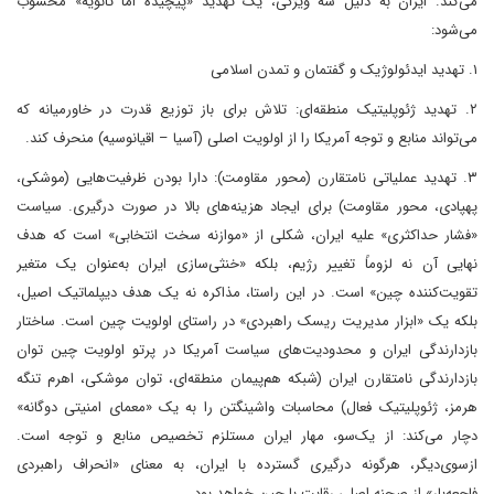
می‌کند. ایران به دلیل سه ویژگی، یک تهدید «پیچیده اما ثانویه» محسوب
می‌شود:
۱. تهدید ایدئولوژیک و گفتمان و تمدن اسلامی
۲. تهدید ژئوپلیتیک منطقه‌ای: تلاش برای باز توزیع قدرت در خاورمیانه که
می‌تواند منابع و توجه آمریکا را از اولویت اصلی (آسیا – اقیانوسیه) منحرف کند.
۳. تهدید عملیاتی نامتقارن (محور مقاومت): دارا بودن ظرفیت‌هایی (موشکی،
پهپادی، محور مقاومت) برای ایجاد هزینه‌های بالا در صورت درگیری. سیاست
«فشار حداکثری» علیه ایران، شکلی از «موازنه سخت انتخابی» است که هدف
نهایی آن نه لزوماً تغییر رژیم، بلکه «خنثی‌سازی ایران به‌عنوان یک متغیر
تقویت‌کننده چین» است. در این راستا، مذاکره نه یک هدف دیپلماتیک اصیل،
بلکه یک «ابزار مدیریت ریسک راهبردی» در راستای اولویت چین است. ساختار
بازدارندگی ایران و محدودیت‌های سیاست آمریکا در پرتو اولویت چین توان
بازدارندگی نامتقارن ایران (شبکه هم‌پیمان منطقه‌ای، توان موشکی، اهرم تنگه
هرمز، ژئوپلیتیک فعال) محاسبات واشینگتن را به یک «معمای امنیتی دوگانه»
دچار می‌کند: از یک‌سو، مهار ایران مستلزم تخصیص منابع و توجه است.
ازسوی‌دیگر، هرگونه درگیری گسترده با ایران، به معنای «انحراف راهبردی
فاجعه‌بار» از صحنه اصلی رقابت با چین خواهد بود.