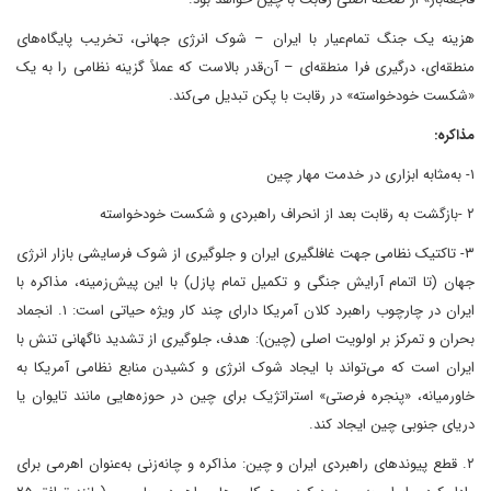
هزینه یک جنگ تمام‌عیار با ایران – شوک انرژی جهانی، تخریب پایگاه‌های
منطقه‌ای، درگیری فرا منطقه‌ای – آن‌قدر بالاست که عملاً گزینه نظامی را به یک
«شکست خودخواسته» در رقابت با پکن تبدیل می‌کند.
مذاکره:
۱- به‌مثابه ابزاری در خدمت مهار چین
۲ -بازگشت به رقابت بعد از انحراف راهبردی و شکست خودخواسته
۳- تاکتیک نظامی جهت غافلگیری ایران و جلوگیری از شوک فرسایشی بازار انرژی
جهان (تا اتمام آرایش جنگی و تکمیل تمام پازل) با این پیش‌زمینه، مذاکره با
ایران در چارچوب راهبرد کلان آمریکا دارای چند کار ویژه حیاتی است: ۱. انجماد
بحران و تمرکز بر اولویت اصلی (چین): هدف، جلوگیری از تشدید ناگهانی تنش با
ایران است که می‌تواند با ایجاد شوک انرژی و کشیدن منابع نظامی آمریکا به
خاورمیانه، «پنجره فرصتی» استراتژیک برای چین در حوزه‌هایی مانند تایوان یا
دریای جنوبی چین ایجاد کند.
۲. قطع پیوندهای راهبردی ایران و چین: مذاکره و چانه‌زنی به‌عنوان اهرمی برای