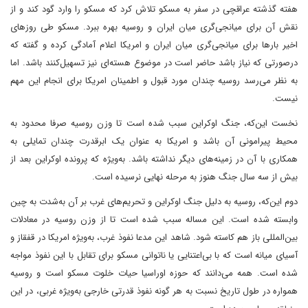
هفته گذشته عراقچی در سفر به مسکو تلاش کرد که مسکو را وارد گود کند و از
نقش آن برای میانجی‌گری میان ایران و روسیه بهره ببرد. مسکو طی روزهای
اخیر بارها برای میانجی‌گری میان ایران و امریکا اعلام آمادگی کرده و گفته که
درصورتی که نیاز باشد حاضر است در موضوع هسته‌ای نیز تسهیل‌کنند باشد. اما
به نظر می‌رسد روسیه چندان مورد قبول و اطمینان امریکا برای انجام این مهم
نیست.
نخست این‌که، جنگ اوکراین سبب شده است تا وزن روسیه صرفا محدود به
محیط پیرامونی آن باشد و امریکا به عنوان یک ابرقدرت چندان تمایلی به
همکاری با آن در زمینه‌های دیگر نداشته باشد. به‌ویژه که پرونده اوکراین بعد از
بیش از سه سال جنگ هنوز به مرحله نهایی نرسیده است.
دوم این‌که، روسیه به دلیل جنگ اوکراین و تحریم‌های غرب بر آن به‌شدت به چین
وابسته شده است. این مساله سبب شده است تا از وزن روسیه در معادلات
بین‌المللی باز هم کاسته شود. شاهد این مدعا نفوذ غرب، به‌ویژه امریکا در قفقاز و
آسیای میانه است که با بی‌اعتنایی یا ناتوانی مسکو برای تقابل با این نفوذ مواجه
شده است. همه می‌دانند که حوزه اوراسیا حیات خلوت مسکو است و روسیه
همواره در طول تاریخ نسبت به هر گونه نفوذ قدرتی خارجی به‌ویژه غربی، در این