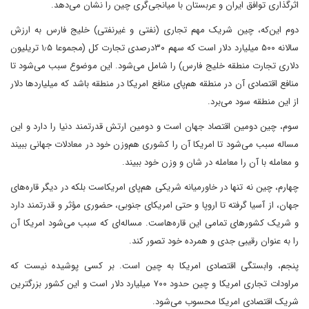
اثرگذاری توافق ایران و عربستان با میانجی‌گری چین را نشان می‌دهد.
دوم این‌که، چین شریک مهم تجاری (نفتی و غیرنفتی) خلیج فارس به ارزش
سالانه ۵۰۰ میلیارد دلار است که سهم ۳۰درصدی تجارت کل (مجموعا ۱٫۵ تریلیون
دلاری تجارت منطقه خلیج فارس) را شامل می‌شود. این موضوع سبب می‌شود تا
منافع اقتصادی آن در منطقه هم‌پای منافع امریکا در منطقه باشد که میلیاردها دلار
از این منطقه سود می‌برد.
سوم، چین دومین اقتصاد جهان است و دومین ارتش قدرتمند دنیا را دارد و این
مساله سبب می‌شود تا امریکا آن را کشوری هم‌وزن خود در معادلات جهانی ببیند
و معامله با آن را معامله در شان و وزن خود ببیند.
چهارم، چین نه تنها در خاورمیانه شریکی هم‌پای امریکاست بلکه در دیگر قاره‌های
جهان، از آسیا گرفته تا اروپا و حتی امریکای جنوبی، حضوری مؤثر و قدرتمند دارد
و شریک کشورهای تمامی این قاره‌هاست. مساله‌ای که سبب می‌شود امریکا آن
را به عنوان رقیبی جدی و همرده خود تصور کند.
پنجم، وابستگی اقتصادی امریکا به چین است. بر کسی پوشیده نیست که
مراودات تجاری امریکا و چین حدود ۷۰۰ میلیارد دلار است و این کشور بزرگترین
شریک اقتصادی امریکا محسوب می‌شود.