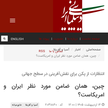
Toggle
vigation
صفحه نخست
درباره ما
عضویت
پیوند ها
ENGLISH
صفحه‌اصلی
اخبار
آسیا و آفریقا
تماس با ما
RSS
چین، همان ضامن مورد نظر ایران و امریکاست؟
انتظارات از پکن برای نقش‌آفرینی در سطح جهانی
چین، همان ضامن مورد نظر ایران و
امریکاست؟
۱۶ اردیبهشت ۱۴۰۵ | ۱۲:۰۰
کد : ۲۰۳۸۸۶۰
آسیا و آفریقا
خاورمیانه