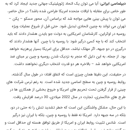
دیپلماسی ایرانی:
آیا می توان یک اتحاد ژئوپلیتیک جهانی جدید ایجاد کرد که به
طور خاص برای مقابله با ایالات متحده امریکا طراحی شده باشد؟ در حال حاضر،
می توان با پیش بینی هایی مواجه شد که براساس آن، محور مسکو – پکن –
تهران می تواند به چنین اتحادی تبدیل شود. حتی قبل از شروع عملیات ویژه
روسیه در اوکراین، کارشناسان امریکایی به دولت جو بایدن هشدار دادند که باید
انتخاب کند که با چه کسی درگیر شود: با روسیه یا با چین. آنها هشدار دادند که
درگیری در دو جبهه، اگر مهلک نباشد، حداقل برای امریکا بسیار پرهزینه خواهد
بود. از جمله، به این دلیل که منجر به نزدیک شدن روسیه و چین بر مبنای ضد
امریکایی خواهد شد – بالاخره هر دو قدرت انتخاب دیگری نخواهند داشت.
در حقیقت، این دقیقا همان چیزی است که اتفاق افتاد؛ در طول سال گذشته،
روابط روسیه و چین به سطح اساسی جدید شده است. به رغم ترس شرکت های
چینی از قرار گرفتن تحت تحریم های امریکا و خروج بخشی از همکاری ها در
طرح های خاکستری، تجارت در سال 2022 میلادی، 30 درصد افزایش یافت.
با این حال، مشکل واشنگتن این است که خطر تشدید تنش را نه حتی در دو،
بلکه در سه جبهه دارد. امریکا نه فقط با روسیه و چین، بلکه با ایران نیز درگیر
است. شانس تثبیت روابط ایران و امریکا از طریق توافق هسته ای حداقل است و