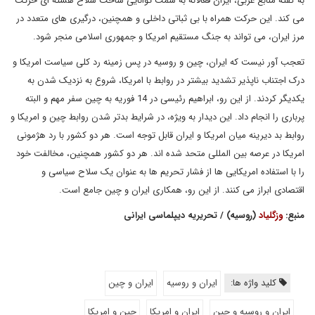
به گفته منابع غربی، ایران فعالانه به سمت توانایی ساخت سلاح هسته ای حرکت
می کند. این حرکت همراه با بی ‌ثباتی داخلی و همچنین، درگیری‌ های متعدد در
مرز ایران، می ‌تواند به جنگ مستقیم امریکا و جمهوری اسلامی منجر شود.
تعجب آور نیست که ایران، چین و روسیه در پس زمینه رد کلی سیاست امریکا و
درک اجتناب ناپذیر تشدید بیشتر در روابط با امریکا، شروع به نزدیک شدن به
یکدیگر کردند. از این رو، ابراهیم رئیسی در 14 فوریه به چین سفر مهم و البته
پرباری را انجام داد. این دیدار به ویژه، در شرایط بدتر شدن روابط چین و امریکا و
روابط بد دیرینه میان امریکا و ایران قابل توجه است. هر دو کشور با رد هژمونی
امریکا در عرصه بین‌ المللی متحد شده‌ اند. هر دو کشور همچنین، مخالفت خود
را با استفاده امریکایی ها از فشار تحریم ها به عنوان یک سلاح سیاسی و
اقتصادی ابراز می کنند. از این رو، همکاری ایران و چین جامع است.
منبع:
وزگلیاد
(روسیه) / تحریریه دیپلماسی ایرانی
کلید واژه ها:
ایران و روسیه
ایران و چین
ایران و روسیه و چین
ایران و امریکا
چین و امریکا