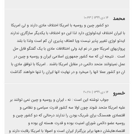
محمد
۱۴ دی ۱۳۹۹ | ۱۰:۴۳
دو کشور چین و روسیه با امریکا اختلاف مادی دارند و لی امریکا
با ایران اختلاف ایدئولوژی دارد لذا این دو اختلاف با یکدیگر سازگاری ندارند
ایدئو لوژی تغییر پذیر نیست ویا انعتاف پذیری ان کم است ولذا با بلند
پروازیهای امریکا جور در نم اید ولی اختالافات مادی با یک گفتگو قابل حل
است . نتیجه ان که سه کشور جمهوری اسلامی ایران و روسیه و چین در
عمل نمیتوانند متحد دائمی در مقابل امریکا باشند . امریکا با توافق مادی با
ان دو کشور عملا انها را میخرد و در نهایت انها ایران را تنها خواهند گذاشت
خسرو
۱۴ دی ۱۳۹۹ | ۲۰:۲۸
جواب نوشته این است : نه ، ایران و روسیه و چین نمی توانند بر
علیه امریکا متحد شوند چون اولا سه کشور قدرت سیاسی و نظامی و
اقتصادی همسنگ برای شریک بودن را ندارند درحالی که دو کشور چین و
روسیه عضو دائمی شورای امنیت بوده و قدرت هسته ای بوده و
اقتصادهایشان دهها برابر بزرگتراز ایران است و اصولا با امریکا رقابت دارند و