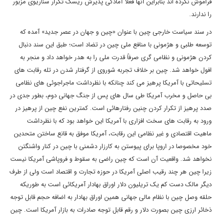
فراموش نکرده اند بنابراین آنها فعلا آمادگی پذیرش ریسک تکرار سناریوی مزبور
را ندارند.
در سند سیاست خارجی چین با عنوان «چین و جهان در عصر جدید» آمده که
توسعه طلبی و هژمونی با منافع ملی چین در تضاد است؛ طبق این سند دنبال
کردن هژمونی و نظامی گری صرفاً قدرت ملی را به هدر خواهد داد و منجر به
افول خواهد شد. چین بر خلاف تجربه شوروی از گرفتار شدن در تله رقابت های
تسلیحاتی با آمریکا پرهیز می کند چنانکه با نظرداشت ماجراجوئی های نظامی
بی حاصل و مخرب آمریکا طی سال های پس از جنگ جهانی دوم، بطور جدی در
صدد پرهیز از تکرار کردن چنین رفتارهائی است. کمترین نفع چین از پرهیز در
ورود به رقابت های سخت افزاری با آمریکا این خواهد بود که با نظرداشت
ماهیت اقتصادی و غیر نظامی این رقابت، آمریکا موفق به قانع ساختن متحدین
خود مخصوصا در اروپا برای پیوستن به کارزار دشمنی با چین در کنار واشنگتن
نخواهد شد. واقعیت آن است که چین راضی به سقوط و فروپاشی آمریکا نیست
زیرا چین هر چند رقیب اصلی آمریکا در حوزه تجارت و اقتصاد است ولی از طرف
دیگر مالک دست کم یک تریلیون دلار اوراق بهادار آمریکائی است به طوریکه
حلقه وصل چین با نظام مالی جهانی همین اوراق بهادار به اضافه حجم قابل توجه
ذخائر ارزی چین بصورت دلار و رقم قابل توجه صادرات به بازار آمریکا است. چین