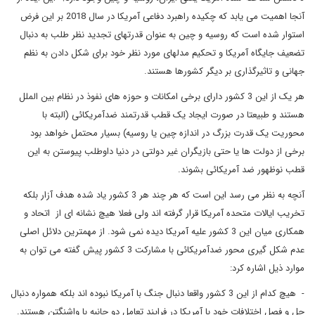
آنجا اهمیت می یابد که چکیده راهبرد دفاعی آمریکا در سال 2018 بر این فرض
استوار شده است که روسیه و چین به عنوان قدرتهای تجدید نظر طلب به دنبال
تضعیف جایگاه آمریکا و تحکیم مدلهای مورد نظر خود برای شکل دادن به نظم
جهانی و تاثیرگذاری بر دیگر کشورها هستند.
هر یک از این 3 کشور دارای برخی امکانات و حوزه های نفوذ در نظام بین الملل
هستند و طبیعتا در صورت ایجاد یک قطب قدرتمند ضدآمریکائی (البته با
محوریت یک قدرت بزرگ در اندازه چین یا روسیه) بسیار محتمل خواهد بود
برخی از دولت ها یا حتی بازیگران غیر دولتی در دنیا داوطلب پیوستن به این
قطب نوظهور ضد آمریکائی بشوند.
آنچه به نظر می رسد این است که هر چند هر 3 کشور یاد شده هدف آزار بلکه
تخریب ایالات متحده آمریکا قرار گرفته اند ولی فعلا هیچ نشانه ای از اتحاد و
همکاری میان این 3 کشور علیه آمریکا دیده نمی شود. از مهمترین دلائل اصلی
عدم شکل گیری محور ضدآمریکائی با مشارکت 3 کشور پیش گفته می توان به
موارد ذیل اشاره کرد:
- هیچ کدام از این 3 کشور واقعا دنبال جنگ با آمریکا نبوده اند بلکه همواره دنبال
حل و فصل اختلافات خود با آمریکا در فرایند تعامل دو جانبه با واشنگتن هستند.