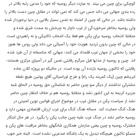
کوچکی برای چین می بیند. به عبارت دیگر روسیه که خود را مدعی رتبه بالاتر در
رده بندی جهانی می داند حس می کند که نمی تواند در مقابل چین دست بالاتر را
داشته باشد. در حالی که چین از اعتماد به نفس بسیار بالایی در دنیا برخوردار شده
ولی روسیه بخاطر سرخوردگی از غرب ناچار به چرخش به سمت شرق شده و
متقابلا انتخاب روسیه برای پکن هم فعلا یک انتخاب تاکتیکی و نه راهبردی است.
در حالی که چین بدون تردید هویت خود را آسیائی می داند ولی روس ها هنوز
خود را بخشی از جهان غرب قلمداد می کنند؛ جهانی که متاسفانه از آن طرد شده
اند. چین و روسیه از مدتها قبل سرگرم رقابتی نفس گیر در آسیای مرکزی هستند؛
رقابتی که تاکنون روسیه بازنده آن بوده است. در حالیکه دو پروژه کلان جاده
ابریشم چین (یک کمربند یک راه) و طرح اوراسیائی آقای پوتین هیچ نقطه
مشترکی نداشتند از دیگر سو چین حاضر به شناسائی حق روسیه در الحاق شبه
جزیره کریمه به این کشور نشد و متقابلا روسیه هم بر خلاف انتظار چین حاضر
نشد از سیاست پکن در مقابل غرب در موضوع اجرای قوانین نوین امنیتی در
هنگ کنگ حمایت کند. مساله هنگ کنگ برای غرب ارزش اقتصادی مهمی دارد و
روسیه حاضر نشد در جنگ غرب علیه چین جانب پکن را بگیرد. در هر حال ابتکار
مشترک روسیه و چین یعنی سازمان همکاری شانگهای بخاطر مراقبت های پکن و
مسکو تاکنون هیچگاه تبدیل به یک باشگاه ضدغربی نشده است. البته خبر خوب