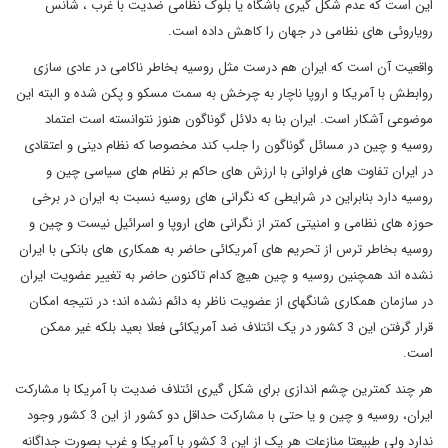
این است که عدم شکل گیری باشگاه یا بلوک نظامی ضدیت با غرب ، شانس
رویاروئی های نظامی در جهان را کاهش داده است.
واقعیت آن است که ایران هم درست مثل روسیه بخاطر ناکامی در عادی سازی
روابطش با آمریکا و اروپا ناچار به چرخش به سمت مسکو و پکن شده و البته این
موضوعی آشکار است. ایران بنا به دلائل گوناگون هنوز نتوانسته است اعتماد
روسیه و چین در مسائل گوناگون را جلب کند مخصوصا که نظام دینی و اعتقادی
در ایران تفاوت های فراوانی با ارزش های حاکم بر نظام های سیاسی چین و
روسیه دارد بنابراین در شرایطی که نگرانی های روسیه نسبت به ایران در برخی
حوزه های نظامی و امنیتی کمتر از نگرانی های اروپا و اسرائیل نیست و چین و
روسیه بخاطر ترس از تحریم های آمریکائی حاضر به همکاری های بانکی با ایران
نشده اند همچنین روسیه و چین هیچ کدام تاکنون حاضر به تغییر عضویت ایران
در سازمان همکاری شانگهای از عضویت ناظر به دائم نشده اند؛ در نتیجه امکان
قرار گرفتن این 3 کشور در یک ائتلاف ضد آمریکائی فعلا بعید بلکه غیر ممکن
است.
هر چند کمترین چشم اندازی برای شکل گیری ائتلاف ضدیت با آمریکا با مشارکت
ایران، روسیه و چین و یا حتی با مشارکت حداقل دو کشور از این 3 کشور وجود
ندارد ولی طبیعتا منازعات هر یک از این 3 کشور با آمریکا و غرب بصورت جداگانه