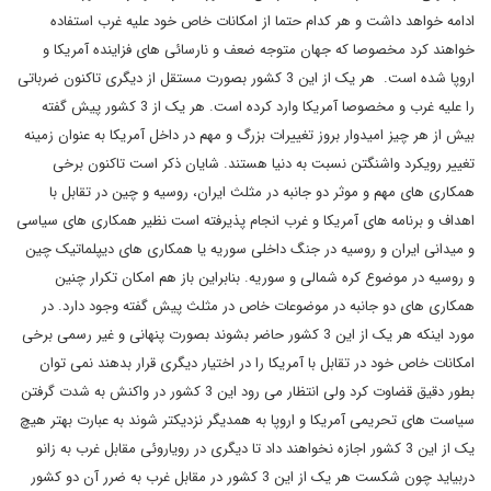
ادامه خواهد داشت و هر کدام حتما از امکانات خاص خود علیه غرب استفاده
خواهند کرد مخصوصا که جهان متوجه ضعف و نارسائی های فزاینده آمریکا و
اروپا شده است. هر یک از این 3 کشور بصورت مستقل از دیگری تاکنون ضرباتی
را علیه غرب و مخصوصا آمریکا وارد کرده است. هر یک از 3 کشور پیش گفته
بیش از هر چیز امیدوار بروز تغییرات بزرگ و مهم در داخل آمریکا به عنوان زمینه
تغییر رویکرد واشنگتن نسبت به دنیا هستند. شایان ذکر است تاکنون برخی
همکاری های مهم و موثر دو جانبه در مثلث ایران، روسیه و چین در تقابل با
اهداف و برنامه های آمریکا و غرب انجام پذیرفته است نظیر همکاری های سیاسی
و میدانی ایران و روسیه در جنگ داخلی سوریه یا همکاری های دیپلماتیک چین
و روسیه در موضوع کره شمالی و سوریه. بنابراین باز هم امکان تکرار چنین
همکاری های دو جانبه در موضوعات خاص در مثلث پیش گفته وجود دارد. در
مورد اینکه هر یک از این 3 کشور حاضر بشوند بصورت پنهانی و غیر رسمی برخی
امکانات خاص خود در تقابل با آمریکا را در اختیار دیگری قرار بدهند نمی توان
بطور دقیق قضاوت کرد ولی انتظار می رود این 3 کشور در واکنش به شدت گرفتن
سیاست های تحریمی آمریکا و اروپا به همدیگر نزدیکتر شوند به عبارت بهتر هیچ
یک از این 3 کشور اجازه نخواهند داد تا دیگری در رویاروئی مقابل غرب به زانو
دربیاید چون شکست هر یک از این 3 کشور در مقابل غرب به ضرر آن دو کشور