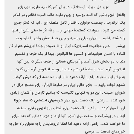
فدوی
عزیز دل ، برای ایستادگی در برابر آمریکا باید دارای مزیتهای
بالفعل قوی باشی که البته روسیه و چین دارند مانند قدرت نظامی در کلاس
یک ابرقدرت ، جمعیت فراوان ، اقتدار کامل منطقه ای ، آب که کمتر جدی
گرفته می شود ، مروادات گستردۀ جهانی و ... والله اگر ما حتی یکی از اینها
را داشته باشیم ... ایران برای روسیه و چین فقط نقش واشر را دارد و نه
بیشتر ... حتی موقعیت استرتژیک ایران و تا حدودی جادۀ ابریشم هم از کار
افتاده با آمدن هواپیماها و کشتی ها اقیانوس پیما از یک طرف و تقسیم
دنیا به دو بخش شرق آسیا و آمریکای شمالی از طرف دیگر که بین آنها
اقیانوس آرام است و جادۀ ابریشم جدید از وسط اقیانوس آرام می گذرد ...
به جای این شعارها راهی ارائه دهید تا از این مخمصه ای که درش گرفتار
شدیم نجات یابیم ... جای خالی ایران در منازعۀ قرباغ ، رای ممتنع عراق در
شورای امنیت ، این دو به تنهایی کافیست که بدانیم کارمان و آشمان زیادی
شور شده ... راهی ارائه دهید برای مهار شورشهای اجتماعی که فعلا کرونا
آن را مهار کرده ... راهی ارائه دهید برای شتاب روز افزون رقبای منطقه
ایمان در پیشرفت و سبقت برق آسای آنها از ما و موی دماغی که بعدا برای
ما خواهند شد... راهی ارائه دهید اما لطفا آرزوهایتان را به عنوان راه حل به
خوردمان ندهید ... مرسی