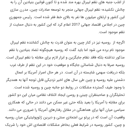
از اغلب جنبه های نظم لیبرال بهره مند شده و تا کنون قوانین بنیادین آن را به
چالش نکشیده؛ نظم لیبرال جهانی منجر به توسعه صادرات چین، مدرن سازی
این کشور و ارتقای میلیون ها نفر به بالای خط فقر شده است. رئیس جمهوری
چین در اجلاس اقتصاد جهانی 2017 اعلام کرد که این کشور به دنبال حمایت از
نظم موجود است.
اگرچه از روسیه نیز در کنار چین به عنوان قدرت به چالش کشاننده نظم لیبرال
موجود نام برده می شود اما باید گفت که روسیه هیچگونه تضاد بنیادین با نظم
مذکور نداشته بلکه فاقد نظام جایگزین و ابزار لازم برای مقابله با نظم لیبرال است.
روسیه صرفا به دنبال شناسائی جایگاه و موقعیت خود در این نظم از طرف غرب
بلکه دریافت سهمی شایسته در آن است. در هر حال اصرار آمریکا بر اعمال
دشمنی علیه روسیه و چین طی سال های اخیر نزدیکی قابل توجه آنها به همدیگر
با وجود طیف گسترده مشکلات در روابط دو جانبه چین و روسیه شده است.
تحلیلگران و صاحبنظران چینی و روسی ایجاد ائتلاف نظامی میان این دو کشور
برای مقابله با آمریکا را بعید بلکه حتی غیر ممکن می دانند در حالی که همکاری
سیاسی میان آنها برای هماهنگی در مقابل رفتارهای آمریکا را ضروری می دانند.
واقعیت آن است که در پرتو بی اعتمادی سنتی و دیرین ژئوپولیتیکی میان روسیه
و چین، کشور روسیه در شرایط فعلی بخاطر مشکلات اقتصادی اش خود را شریک