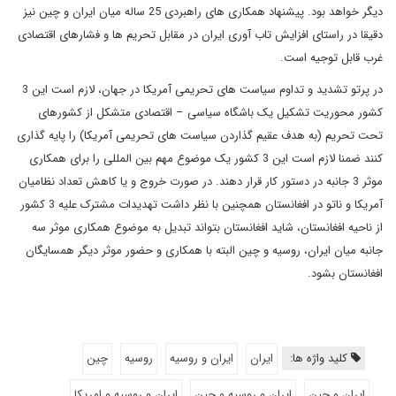
دیگر خواهد بود. پیشنهاد همکاری های راهبردی 25 ساله میان ایران و چین نیز
دقیقا در راستای افزایش تاب آوری ایران در مقابل تحریم ها و فشارهای اقتصادی
غرب قابل توجیه است.
در پرتو تشدید و تداوم سیاست های تحریمی آمریکا در جهان، لازم است این 3
کشور محوریت تشکیل یک باشگاه سیاسی – اقتصادی متشکل از کشورهای
تحت تحریم (به هدف عقیم گذاردن سیاست های تحریمی آمریکا) را پایه گذاری
کنند ضمنا لازم است این 3 کشور یک موضوع مهم بین المللی را برای همکاری
موثر 3 جانبه در دستور کار قرار دهند. در صورت خروج و یا کاهش تعداد نظامیان
آمریکا و ناتو در افغانستان همچنین با نظر داشت تهدیدات مشترک علیه 3 کشور
از ناحیه افغانستان، شاید افغانستان بتواند تبدیل به موضوع همکاری موثر سه
جانبه میان ایران، روسیه و چین البته با همکاری و حضور موثر دیگر همسایگان
افغانستان بشود.
کلید واژه ها:
ایران
ایران و روسیه
روسیه
چین
ایران و چین
ایران و روسیه و چین
ایران و روسیه و امریکا