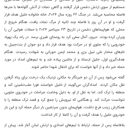
مستقیم از سوی ارتش دشمن قرار گرفتند و گاهی نجات از آتش گلوله‌ها با مترها
فاصله محاسبه می‌شد. در جنگ ۶۶ روزه سال ۲۰۲۴، خانه خانواده خلیل هدف قرار
گرفت و او در آن روز با فاصله چند ثانیه از مرگ نجات یافت، هنگام خروج از
محلی که هواپیماهای دشمن در تاریخ ۲۳ سپتامبر ۲۰۲۴ با حملات هوایی آن را
ویران کرده بودند. دیروز، آمال سعی کرد به روستای طیری برسد. در راه، یک پهپاد
خودرویی را که جلوی او در حرکت بود هدف قرار داد و دو جوان از بنت‌جبیل به
نام‌های مختار علی نبیل بزی و محمد ایمن حورانی به شهادت رسیدند. هنگام
هدف‌گیری اول، خلیل ایستاد و از ماشین پیاده شد و به تیم‌های امداد در مورد
حمله خبر داد و از آنها خواست که برای انتقال شهدا حاضر شوند.
گفته می‌شود پس از آن دو خبرنگار به مکانی نزدیک یک درخت برای پناه گرفتن
نقل مکان کردند. امدادگران می‌گویند از خلیل خواستند فورا عقب‌نشینی کند و
منطقه را ترک کند، اما به نقل از او، به دلیل وخامت جراحات در خودروی جلویی
نتوانست حرکت کند. و هنگامی که نیرویش را جمع کرد و قصد ترک منطقه را با
همکارش زینب فرج داشت، هواپیمای بدون سرنشین بار دیگر حمله کرد و این بار
خودروی خلیل را هدف گرفت و آن را کاملا از کار انداخت.
بلافاصله پس از حمله، ارتباط با تیم‌های امدادی و ارتش لبنان آغاز شد، پیش از