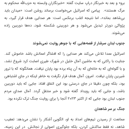
برو» و بعد به خبرنگار دراپ سایت گفته: «خبرنگاران وابسته به حزب‌الله محکوم به
مرگ هستند». پیامی که اسرائیل می‌خواست برساند روشن است: «میدان باید
بی‌شاهد بماند»، اما نتیجه اغلب برعکس است: هر صدایی هدف قرار گیرد، به
پژواکی دورتر تبدیل می‌شود و هر دوربینی شکسته شود، ده‌ها دوربین زاده
می‌شوند.
جنوب لبنان سرشار از قصه‌هایی که با جوهر روایت نمی‌شوند
اسرائیل عمدا تلاش می‌کند هر صدایی را که افشاگر اعمالش باشد خاموش کند.
جنایت با راکتی که به ماشین آمال خلیل در شهرک طیری اصابت کرد شروع نشد،
و با گلوله‌ای که به خانه‌ای که به آن پناه برده بود پایان نیافت، همانگونه که با ترور
شیرین پایان نیافت. امروز، آمال هدف قرار نگرفت به خاطر اینکه در جای اشتباهی
بود، بلکه چون دقیقا در جای درستی بود این اتفاق افتاد: جایی که باید دوربین
باشد، و جایی که باید رویداد گفته شود و خبر منتقل گردد. آمال صدای مردم
جنوب لبنان بود جایی که از اکتبر ۲۰۲۳ آنجا را برای روایت جنگ ترک نکرده بود.
جنگ بر سر شاهدان
ممانعت از رسیدن تیم‌های امداد به او، الگویی آشکار را نشان می‌دهد: تعقیب
شاهد، نه فقط ساکتش کردن، بلکه جلوگیری اصولی از نجاتش. در این زمینه،