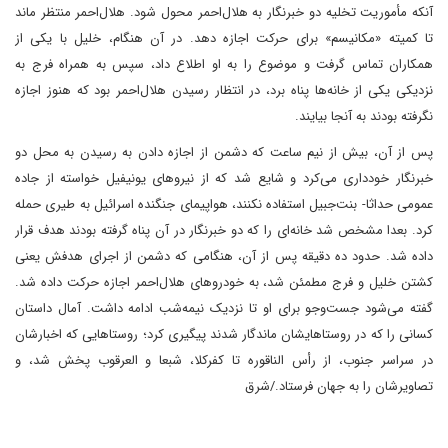
آنکه مأموریت تخلیه دو خبرنگار به هلال‌احمر محول شود. هلال‌احمر منتظر ماند
تا کمیته «مکانیسم» برای حرکت اجازه دهد. در آن هنگام، خلیل با یکی از
همکاران تماس گرفت و موضوع را به او اطلاع داد، سپس به همراه فرج به
نزدیکی یکی از خانه‌ها پناه برد، در انتظار رسیدن هلال‌احمر بود که هنوز اجازه
نگرفته بودند به آنجا بیایند.
پس از آن، بیش از نیم ساعت که دشمن از اجازه دادن به رسیدن به محل دو
خبرنگار خودداری می‌کرد و شایع شد که از نیروهای یونیفیل خواسته از جاده
عمومی حداثا- بنت‌جبیل استفاده نکنند، هواپیمای جنگنده اسرائیل به طیری حمله
کرد. بعدا مشخص شد خانه‌ای را که دو خبرنگار در آن پناه گرفته بودند هدف قرار
داده شد. حدود ده دقیقه پس از آن، هنگامی که دشمن از اجرای هدفش یعنی
کشتن خلیل و فرج مطمئن شد، به خودروهای هلال‌احمر اجازه حرکت داده شد.
گفته می‌شود جست‌وجو برای او تا نزدیک نیمه‌شب ادامه داشت. آمال داستان
کسانی را که در روستاهایشان ماندگار شدند پیگیری کرد؛ روستاهایی که اخبارشان
در سراسر جنوب، از رأس الناقوره تا کفرکلا، شبعا و العرقوب پخش شد، و
تصاویرشان را به جهان فرستاد./شرق