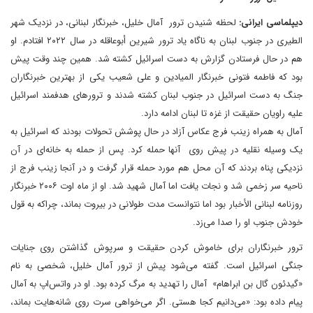
دیپلماسی ایرانی:
لحظه شنیدن ترور آمال خلیل، خبرنگار لبنانی، در نزدیک شهر
الطیری در جنوب لبنان به ناگاه یاد ترور شیرین أبوعاقله در سال ۲۰۲۲ افتادم. او
هم در حال فرستادن گزارش به دست اسرائیل کشته شد. همین چند وقت پیش
بود که فاطمه فتونی خبرنگار المیادین و علی شعیب یکی از بهترین خبرنگاران
جنگ به دست اسرائیل در جنوب لبنان کشته شدند و ترورهای هدفمند اسرائیل
علیه راویان حقیقت از غزه تا لبنان ادامه دارد.
آمال به همراه زینب فرج عکاس آزاد در حال پوشش تحولات بودند که اسرائیل به
یک وسیله نقلیه در پیش روی آنها حمله کرد. پس از حمله به خانه‌ای در آن
نزدیکی پناه بردند که آن محل هم مورد حمله قرار گرفت و در آنجا زینب فرج از
ناحیه سر زخمی شد و نجات یافت اما آمال شهید شد. او از ماه اوت ۲۰۰۶ خبرنگار
روزنامه لبنانی الأخبار بود اما نتوانست مدت طولانی در بیروت بماند، چراکه به قول
خودش جنوب او را صدا می‌زد.
ترور خبرنگاران برای خاموش کردن حقیقت و سرپوش گذاشتن روی جنایات
جنگی اسرائیل است. گفته می‌شود پیش از ترور آمال خلیل، شخصی به نام
«گیدئون گال بن ابراهام» آمال را تهدید به مرگ کرده بود. او در واتس‌اپ به آمال
پیام داده بود: «می‌دانیم کجا هستی. اگر می‌خواهی سرت روی شانه‌هایت بماند،