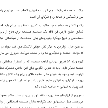
ایالات متحده نمی‌تواند این کار را به تنهایی انجام دهد. بهترین ر
بین واشینگتن و متحدان و شرکای آن است.
یک واکنش به موقع و چندجانبه به کمپین نامتقارن ایران باید آس
شرکای خلیج فارس آن فاقد یک سیستم منسجم برای دفاع از زیرساخ
نامشخص و هیچ رویکرد یکپارچه‌ای برای محافظت از شبکه‌های انرژ
در عین حال، اوکراین به مرکز ثقل جهانی تاکتیک‌های ضد پهپاد در
که دولت، صنعت و سازگاری مداوم را متحد می‌کند، ضروری می‌سازد
گروه ویژه ۵۹ نیروی دریایی ایالات متحده، که بر استقرار
ترکیب کرد و باید به عنوان مدل ستاره طلایی برای یک تلاش مشت
پهپاد با اوکراین و شرکای خلیج فارس را بر عهده بگیرد که حول ا
ضد پهپاد به تنهایی – ساخته شده باشد.
بسیاری از ابزارهای ضد پهپاد، مانند تور و لیزر، در حال حاضر وج
می‌رسند. مدل پیشنهادی باید یکپارچه‌سازان سیستم آمریکایی را وادا
عملیاتی خلیج فارس آزمایش کنند و با بازخورد میدان نبرد اوکرای