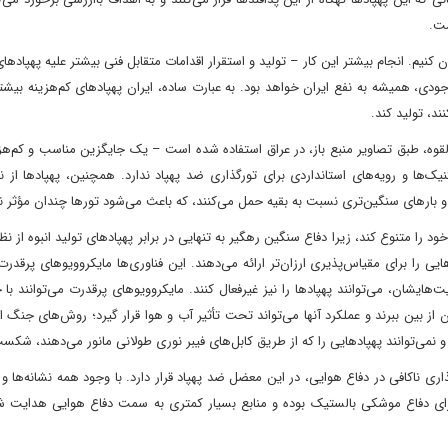
شت.
کنیم. انجام بیشتر این کار – تولید و استقرار اقدامات متقابل فنی بیشتر علیه پهپادهای
جودی، همیشه به نفع ایران خواهد بود. به عبارت ساده، ایران پهپادهای کم‌هزینه بیشت
ند، تولید کند.
ر بالقوه، طبق تصاویر منبع باز، در عراق استفاده شده است – یک جایگزین مناسب و کم‌ه
ک‌ها و رویه‌های استانداردی برای تورگذاری ضد پهپاد ندارد. همچنین، پهپادها از نظ
 بارهای سنگین‌تری نسبت به بقیه حمل می‌کنند، که باعث می‌شود تورها چندان مؤثر نب
را متنوع کند، زیرا دفاع سنگین رهگیر به تنهایی در برابر پهپادهای تولید انبوه از نظ
یی را برای مقیاس‌پذیری ارزان‌تر ارائه می‌دهند. این فناوری‌ها مایکروویوهای پرقدرت،
هایشان، می‌توانند پهپادها را نیز غیرفعال کنند. مایکروویوهای پرقدرت می‌توانند با
 از بین ببرند و عملکرد آنها می‌تواند تحت تأثیر آب و هوا قرار گیرد؛ روش‌های جنگ ا
 نمی‌توانند پهپادهایی را که از طریق کابل‌های فیبر نوری طولانی مانور می‌دهند، شکس
اری ناکافی در دفاع هوایی، در این معضل ضد پهپاد قرار دارد. با وجود همه نشانه‌ها و
برای دفاع موشکی بالستیک بوده و منابع بسیار کمتری به سمت دفاع هوایی هدایت 