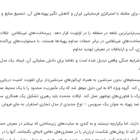
اه برای مقابله با استراتژی فرسایشی ایران و کاهش تأثیر پهپادهای آن، تجمیع منابع و 
یب‌پذیرترین نقطه در منطقه را در اولویت قرار دهد: زیرساخت‌های غیرنظامی. ایالا
ت‌های غیرنظامی در برابر حملات مداوم پهپادها هستند، با مسئولیت‌های پراکنده، 
ی، آب و ارتباطات در معرض تهدید مداوم.
 شرایط جنگی واقعی تبدیل شده است و تقاضا برای دانش عملیاتی آن، ایجاد یک مدل ا
.
 عملیاتی سیستم‌های بدون سرنشین به همراه اپراتورهای سرنشین‌دار برای تقویت امنیت دریای
منطقه تمرکز دارد، باید به عنوان الگویی برای این تلاش مشترک عمل کند. گروه ویژه ۵۹ به این دلیل موفق شد که یک مأموریت محدود را با ی
رک با فناوری‌های نوظهور عمل کند. ایالات متحده باید رهبری تشکیل یک همکاری سه‌
یده ضد پهپاد به عنوان یک سرویس – نوع جدیدی از مدل تجاری استقرار، به جای فروش 
ود دارند، اما یکپارچه نیستند و به کندی به سایت‌های زیرساختی که بیشتر در معرض حم
ر کند تا روش‌های شکست ارزان‌تر را در معماری‌های دفاعی لایه‌ای بگنجانند، آنها را در
ن آنها را اصلاح کنند. توسعه و فناوری جدید به طور طبیعی به عنوان بخشی از این ت