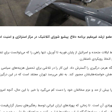
دگان: بلال ی. صعب، مدیر ارشد اجرایی TRENDS US و عضو ارشد غیرمقیم برنامه دفاع پیشرو شورای آتلانتیک در مرکز استراتژی و ا
یالات متحده و اسرائیل از پایان فوریه تا آوریل، تنها راهی را که می‌توانست برای ت
اتخاذ رویکردی نامتقارن.
ه هرمز، درگیری را گسترش داد. این کار را در تلاشی برای تحمیل هزینه‌های سیاسی 
 کاهش خواسته‌هایشان مجبور کند. به نظر می‌رسد تهران معتقد است که در این درگیر
بیش از حد و عزم مخالفان خود را دست کم می‌گیرد یا خیر. با این حال، آنچه ام
ادی آن است. تا زمانی که پهپادهای ارزان ایرانی توسط رهگیرهای بسیار گران‌قیمت 
ه این پهپادها گهگاه از این پدافندها فرار می‌کنند و به اهداف باارزشی برخورد می‌کن