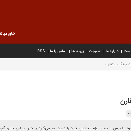
خاورمیانه
خست
درباره ما
عضویت
پیوند ها
تماس با ما
RSS
وت جنگ نامتقارن
ارن
نه
را بیش از حد و عزم مخالفان خود را دست کم می‌گیرد یا خیر. با این حال، آنچه