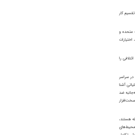
تقسیم کار
ت متحده و
اختیارات
ئتلافی را
ی در سراسر
ک محیط عملیاتی آشنا
جانبه ضد
سخت‌افزار
له هستند،
 محیط‌های
لاش تکامل