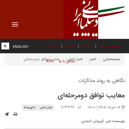
Toggle
vigation
صفحه نخست
درباره ما
عضویت
پیوند ها
ENGLISH
صفحه‌اصلی
اخبار
اخبار اصلی
معایب توافق دومرحله‌ای
تماس با ما
RSS
نگاهی به روند مذاکرات
معایب توافق دومرحله‌ای
۰۸ خرداد ۱۴۰۵ | ۱۸:۰۰
کد : ۲۰۳۹۱۹۷
اخبار اصلی
خاورمیانه
نویسنده خبر:
کوروش احمدی