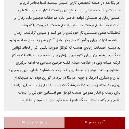
آمریکا هم در حیطه تخصص کاری امنیتی نیستند اینها بخاطر ارزیابی
خسارات و ابعاد دستیابی و سنجش ایران است اعتبار،سنجی اطلاعاتی
امنیتی زمان بر هستش قواعد خاصی دارد ملاحظات عجیبی دارد زمان بر
است اصلا مطرح نیست که زمان به نفع هست یا نیست بلکه واحد
تحقیقات علمی هستش،کار خودشان را می‌کنند و سپس گزارشات ارسال
میشه مذاکرات ایران و آمریکا حتی در تبادل آتش هم یک نوع مذاکره رد و
بد میشه احتمالات زیادی هست که توافق صورت،بگیرد اگر از لحاظ قوانین
جنگ بخواهیم اینها بیان کنیم خیلی زمان بر و تخصصی اصطلاحات به کار
گرفته میشه ولی در خلاصه میشه گفت طرفین سیاسی به ادامه درگیری
مشتاق نیستند طرفین از لحاظ بین الملل تحت فشارند طرفین ایران و جبهه
ایران و دیگری آمریکا و جبهه آمریکا در نبرد در توازن بوده اند هیچکدام
برتری نداشتند پس مجددا نمیشه گفت زمان به نفع یکی از طرفین باشه و
برای رسانه و افکار عمومی هست توافق هم ایستایی خودش را ایجاب
نظامی می‌کند راستای جنگ طبق قاعده دارد عمل می‌شود و مذاکره
آخرین خبرها
پر بازدیدترین ها