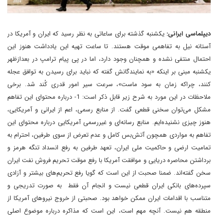
دیپلماسی ایرانی:
یکشنبه گذشته برای ساعاتی به نظر رسید که ایران و آمریکا در
آستانه نیل به تفاهمی موقت هستند. تا ساعت تهیه این یادداشت هنوز این
احتمال منتفی نشده و همچنان وجود دارد، اما در پی پیام ترامپ در بعدازظهر
یکشنبه مبنی بر اینکه «به نمایندگانش گفته که نباید برای رسیدن به توافق عجله
کنند، چراکه زمان به سود ماست»، سرعت سیر امور قدری کُند شد. برخی
ملاحظات در این مورد به شرح زیر قابل ذکر است: 1- درباره محتوای این تفاهم
مشکل می‌توان سخنی قطعی گفت. از منابع رسمی، اعم از ایرانی و آمریکایی،
هنوز چیزی نشنیده‌ایم. منابع رسانه‌ای و غیررسمی آمریکایی درباره محتوای این
تفاهم به مواردی همچون آتش‌بس کامل و عدم تعرض از سوی طرفین، احترام به
تمامیت ارضی و حاکمیت ملی ایران، تعهد طرفین به رفع انسداد تنگه هرمز و
برداشتن محاصره دریایی و موافقت آمریکا با رفع موقت تحریم فروش نفت ایران
سخن گفته‌اند. ضمنا صحبت از این است که گویا رفع تحریم‌های بیشتر و آزادی
سپرده‌های بانکی ایران قطعی نیست و انجام آن فقط به صورت تدریجی و
متناسب با اقدامات ایران ممکن خواهد بود. صحبتی از خروج نیروهای آمریکا از
منطقه هم نیست. آنچه مهم است، این است که مذاکره درباره موضوع اصلی