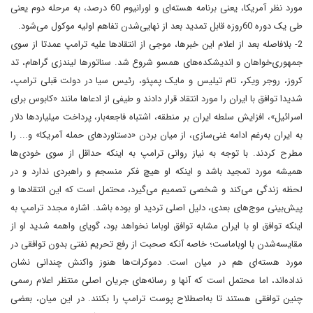
مورد نظر آمریکا، یعنی برنامه هسته‌ای و اورانیوم 60 درصد، به مرحله دوم یعنی
طی یک دوره 60روزه قابل تمدید بعد از نهایی‌شدن تفاهم اولیه موکول می‌شود.
2- بلافاصله بعد از اعلام این خبرها، موجی از انتقادها علیه ترامپ عمدتا از سوی
جمهوری‌خواهان و اندیشکده‌های همسو شروع شد. سناتورها لیندزی گراهام، تد
کروز، روجر ویکر، تام تیلیس و مایک پمپئو، رئیس سیا در دولت قبلی ترامپ،
شدیدا توافق با ایران را مورد انتقاد قرار دادند و طیفی از ادعاها مانند «کابوس برای
اسرائیل»، افزایش سلطه ایران بر منطقه، اشتباه فاجعه‌بار، پرداخت میلیاردها دلار
به ایران به‌رغم ادامه غنی‌سازی، از میان بردن «دستاوردهای حمله آمریکا» و... را
مطرح کردند. با توجه به نیاز روانی ترامپ به اینکه حداقل از سوی خودی‌ها
همیشه مورد تمجید باشد و اینکه او هیچ فکر منسجم و راهبردی ندارد و در
لحظه زندگی می‌کند و شخصی تصمیم می‌گیرد، محتمل است که این انتقادها و
پیش‌بینی موج‌های بعدی، دلیل اصلی تردید او بوده باشد. اشاره مجدد ترامپ به
اینکه توافق او با ایران مشابه توافق اوباما نخواهد بود، گویای واهمه شدید او از
مقایسه‌شدن با اوباماست؛ خاصه آنکه صحبت از رفع تحریم نفتی بدون توافقی در
مورد هسته‌ای هم در میان است. دموکرات‌ها هنوز واکنش چندانی نشان
نداده‌اند، اما محتمل است که آنها و رسانه‌های جریان اصلی منتظر اعلام رسمی
چنین توافقی هستند تا به‌اصطلاح پوست ترامپ را بکنند. در این میان، بعضی