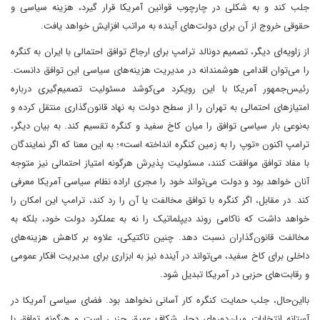
جلب کند و به شکلی در چارچوب قوانین آمریکا قرار گیرد، هزینه سیاسی و
حقوقی خروج از آن برای دولت‌های آینده به‌ مراتب افزایش خواهد یافت.
از زاویه‌ای دیگر، تصمیم دونالد ترامپ برای ارجاع توافق احتمالی با ایران به کنگره
را می‌توان اقدامی هوشمندانه در مدیریت هزینه‌های سیاسی این توافق دانست.
رئیس‌جمهور آمریکا با این رویکرد می‌کوشد مسئولیت تصمیم‌گیری درباره
امتیازهای احتمالی به تهران را از سطح دولت به نهاد قانون‌گذاری منتقل کرده و
به‌نوعی‌ بار سیاسی توافق را میان کاخ سفید و کنگره تقسیم کند. به بیان دیگر،
ترامپ اکنون «توپ را به زمین کنگره انداخته است»؛ به این معنا که اگر نمایندگان
با مفاد توافق موافقت کنند، مسئولیت پذیرش هرگونه امتیاز احتمالی نیز متوجه
آنان خواهد بود و دولت می‌تواند خود را مجری اراده نظام سیاسی آمریکا معرفی
کند. در مقابل، اگر کنگره با توافق مخالفت‌ یا آن را رد کند، ترامپ این امکان را
خواهد داشت که ناکامی روند دیپلماتیک را نه به عملکرد دولت خود، بلکه به
مخالفت قانون‌گذاران نسبت دهد. چنین تاکتیکی، علاوه بر کاهش هزینه‌های
داخلی برای کاخ سفید، می‌تواند در آینده نیز به ابزاری برای مدیریت افکار عمومی
و رقابت‌های حزبی در آمریکا تبدیل شود.
با‌این‌حال، جلب حمایت کنگره کار آسانی نخواهد بود. فضای سیاسی آمریکا در
آستانه انتخابات میان‌دوره‌ای دچار شکاف عمیق حزبی است و هرگونه توافق با