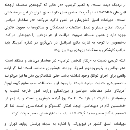
از نزدیک دیده است‌». به تعبیر کریمی، «در حالی که گروه‌های مختلف از‌جمله
لابی‌های شناخته‌شده در آمریکا، حضور فعال دارند، جای ایران در این عرصه خالی
است». دیپلمات اسبق کشورمان در لندن تأکید می‌کند:‌ «در ساختار سیاسی
آمریکا، امکان دیدار و تبادل اطلاعات با نمایندگان و سناتورها به صورت قانونی
وجود دارد و همین مسئله ضرورت مراقبت از هر توافقی را دوچندان می‌کند.
به‌خصوص با توجه به قدرت بالای اسرائیل در لابی‌گری در کنگره آمریکا، باید
مراقب کارشکنی و سنگ‌اندازی‌های پیش‌رو بود‌».
البته کریمی نسبت به «رفتار شخص ترامپ» نیز هشدار می‌دهد و معتقد است:‌
«هر توافقی با رئیس‌جمهور آمریکا نیازمند هوشیاری مضاعف است؛ اما اگر اراده
واقعی برای اجرای توافق وجود نداشته باشد، حتی شفاف‌ترین متن‌ها نیز می‌توانند
با تفسیرهای متفاوت مواجه شوند‌». با وجود این ملاحظات، عضو سابق گروه اروپا/
آمریکای دفتر مطالعات سیاسی و بین‌المللی وزارت امور خارجه نسبت به
چشم‌انداز مذاکرات در بازه ۳۰ تا ۶۰ روز آینده خوش‌بین است و به زعم او،
«نخستین گام در دیپلماسی، ایجاد امکان گفت‌وگو و اعتمادسازی است. لذا اگر
تصمیم به آغاز مسیر جدید گرفته شده، باید با منطق همان مسیر حرکت کرد».
دیپلمات اسبق کشور در نیویورک، با اشاره به سابقه پرتنش روابط تهران و