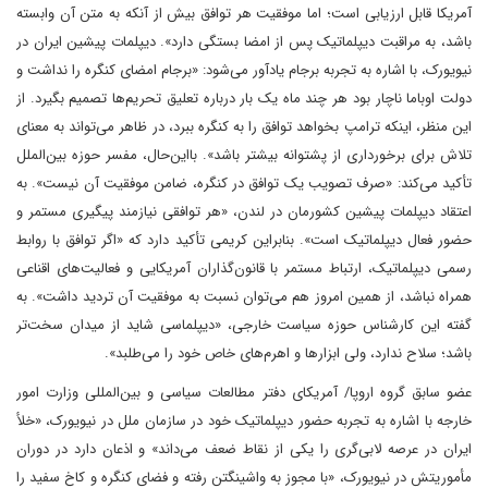
آمریکا قابل ارزیابی است؛ اما موفقیت هر توافق بیش از آنکه به متن آن وابسته
باشد، به مراقبت دیپلماتیک پس از امضا بستگی دارد». دیپلمات پیشین ایران در
نیویورک، با اشاره به تجربه برجام یادآور می‌شود:‌ «برجام امضای کنگره را نداشت و
دولت اوباما ناچار بود هر چند ماه یک‌ بار درباره تعلیق تحریم‌ها تصمیم بگیرد. از
این منظر، اینکه ترامپ بخواهد توافق را به کنگره ببرد، در ظاهر می‌تواند به معنای
تلاش برای برخورداری از پشتوانه بیشتر باشد‌». با‌این‌حال، مفسر حوزه بین‌الملل
تأکید می‌کند:‌ «صرف تصویب یک توافق در کنگره، ضامن موفقیت آن نیست‌». به
اعتقاد دیپلمات پیشین کشورمان در لندن، «هر توافقی نیازمند پیگیری مستمر و
حضور فعال دیپلماتیک است‌». بنابراین کریمی تأکید دارد که «اگر توافق با روابط
رسمی دیپلماتیک، ارتباط مستمر با قانون‌گذاران آمریکایی و فعالیت‌های اقناعی
همراه نباشد، از همین امروز هم می‌توان نسبت به موفقیت آن تردید داشت‌». به
گفته این کارشناس حوزه سیاست خارجی، «دیپلماسی شاید از میدان سخت‌تر
باشد؛ سلاح ندارد، ولی ابزارها و اهرم‌های خاص خود را می‌طلبد‌».
عضو سابق گروه اروپا/ آمریکای دفتر مطالعات سیاسی و بین‌المللی وزارت امور
خارجه با اشاره به تجربه حضور دیپلماتیک خود در سازمان ملل در نیویورک، «خلأ
ایران در عرصه لابی‌گری را یکی از نقاط ضعف می‌داند» و اذعان دارد‌ ‌در دوران
مأموریتش در نیویورک، «با مجوز به واشینگتن رفته و فضای کنگره و کاخ سفید را