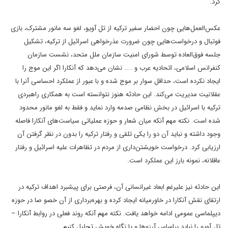
کرد.
عکس‌العمل‌هایی چون احضار سفیر ترکیه از تل آویو، لغو سه مانور مشترک، بازی
فوتبال و درخواست‌هایی چون ضرورت عذرخواهی اسرائیل از ترکیه، تشکیل
جلسه فوق‌العاده توسط شورای امنیت سازمان ملل متحد، نشست سازمان
کنفرانس اسلامی، اتحادیه عرب و .... نشان می‌دهد که آنکارا اگر این موج را
ایجاد نکرده است، حداقل سوار بر موج شده و با عبور از عملکرد احساسی آنرا با
عقلانیت مدیریت می‌کند. این حادثه هنوز نتوانسته است به همکاری راهبردی
ترکیه با اسرائیل در بخش نظامی صدمه وارد نماید و فقط به لغو مانور محدود
شده است. نکته مهم آنکه میان شعار و حوزه عملیاتی سیاست‌های آنکارا فاصله
وجود داشته و نباید آن دو را یکی تلقی و رفتار ترکیه را بدون در نظر گرفتن آن
ارزیابی کرد.
درخواست خویشتن‌داری از مردم در تظاهرات علیه اسرائیل و رفتار
عاقلانه، نمونه بارز این عملکرد است.
این حادثه نیز علیرغم ابعاد غیرانسانی آن، فرصتی برای پیشبرد اهداف ترکیه در
ارتقای نقش آنکارا در خاورمیانه ایجاد کرده و بهره‌برداری از آن خصو صا در حوزه
دیپلماسی عمومی ادامه خواهد یافت.
نکته مهم آنکه روند فعلی در روابط آنکارا –
تل آویو را نباید براساس آرزوها و یا نگاه خویش تحلیل کنيم.