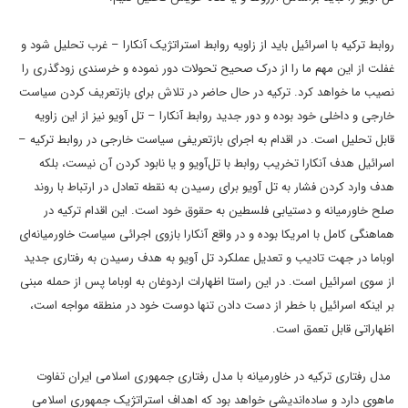
روابط ترکیه با اسرائیل باید از زاویه روابط استراتژیک آنکارا – غرب تحلیل شود و
غفلت از این مهم ما را از درک صحیح تحولات دور نموده و خرسندی زودگذری را
نصیب ما خواهد کرد. ترکیه در حال حاضر در تلاش برای بازتعریف کردن سیاست
خارجی و داخلی خود بوده و دور جدید روابط آنکارا – تل آویو نیز از این زاویه
قابل تحلیل است.
در اقدام به اجرای بازتعریفی سیاست خارجی در روابط ترکیه –
اسرائیل هدف آنکارا تخریب روابط با تل‌آویو و یا نابود کردن آن نیست، بلکه
هدف وارد کردن فشار به تل آویو برای رسیدن به نقطه تعادل در ارتباط با روند
صلح خاورمیانه و دستیابی فلسطین به حقوق خود است. این اقدام ترکیه در
هماهنگی کامل با امریکا بوده و در واقع آنکارا بازوی اجرائی سیاست خاورمیانه‌ای
اوباما در جهت تادیب و تعدیل عملکرد تل آویو به هدف رسیدن به رفتاری جدید
از سوی اسرائیل است. در این راستا اظهارات اردوغان به اوباما پس از حمله مبنی
بر اینکه اسرائیل با خطر از دست دادن تنها دوست خود در منطقه مواجه است،
اظهاراتی قابل تعمق است.
مدل رفتاری ترکیه در خاورمیانه با مدل رفتاری جمهوری اسلامی ایران تفاوت
ماهوی دارد و ساده‌اندیشی خواهد بود که اهداف استراتژیک جمهوری اسلامی