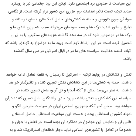
این سیاست تا حدودی برد اجتماعی دارد، لیکن این برد اجتماعی نیز با رویکرد
جدید ترکیه تحت تاثیر اقدامات نرم افزاری این کشور قرار گرفته است.
از نگاهی
حوادثی چون داووس و حمله به کشتی‌های حامل کمک‌های انسان دوستانه و
تبلیغ و مانور شدید ترک ها و بعضا خودمان می‌تواند سبب هم وزن شدن ما و
ترک ها در موضوعی شود که در سه دهه گذشته هزینه‌های سنگینی را به ایران
تحمیل کرده است. در این ارتباط لازم است ورود ما به موضوع به گونه‌ای باشد که
اثبات کننده حقانیت سیاست های ما در در قبال اسرائیل در سی سال گذشته
باشد.
تنش و کشاکش در روابط ترکیه – اسرائیل تا رسیدن به نقطه تعادل ادامه خواهد
داشت. حمله به کشتی‌ها در این کشاکش نقش تعیین کننده و تاثیرگذار خواهد
داشت. به نظر می‌رسد بیش از آنکه آنکارا و تل آویو، عامل تعیین کننده در
سرانجام این کشاکش و تنش باشند، ورود جدی واشنگتن عامل تعیین کننده درآن
خواهد بود.
سخن آخر آنکه جمهوری اسلامی ایران در سیاست خارجی الگو و
نمونه کشوری استثنائی بوده و هست. این موقعیت استثنائی حاصل استقلال
طلبی آن و نمایش این موضوع در عملکرد آن بوده است. در تعامل با جهان و
خصوصاً در تعامل با کشورهای اسلامی نباید دچار خطاهای استراتژیک شد و به