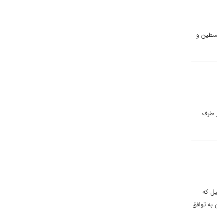
لسطین و
ر طرف
سرائیل که
به توافق