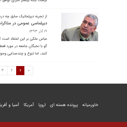
نیست بلکه بیشتر اجرای توافق 
از تجربه دیپلماتیک سابق چه د
دیپلماسی عمومی در مذاکرات قطعنامه 8
۱۹ آذر ۱۳۹۳
گو با نخبگان جامعه در مورد قعط
کنند، اما تنوع و چندصدایی وجود 
3
2
1
«
خاورمیانه
پرونده هسته ای
اروپا
آمریکا
آسیا و آفریق