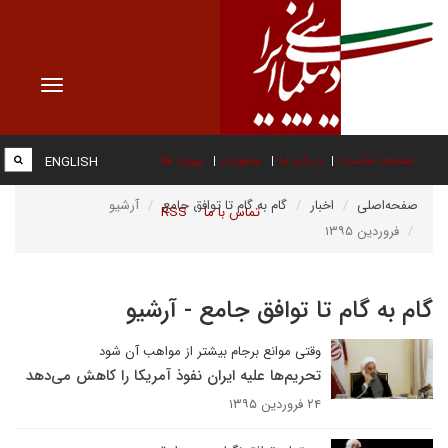
Toggle
vigation
صفحه نخست
درباره ما
عضویت
پیوند ها
ENGLISH
صفحه‌اصلی
اخبار
گام به گام تا توافق جامع
آرشیو
تماس با ما
RSS
فروردین ۱۳۹۵
گام به گام تا توافق جامع - آرشیو
وقتی موانع برجام بیشتر از مواهب آن شود
تحریم‌ها علیه ایران نفوذ آمریکا را کاهش می‌دهد
۲۴ فروردین ۱۳۹۵