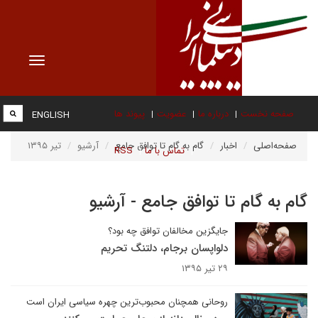
Toggle
vigation
صفحه نخست
درباره ما
عضویت
پیوند ها
ENGLISH
صفحه‌اصلی
اخبار
گام به گام تا توافق جامع
آرشیو
تیر ۱۳۹۵
تماس با ما
RSS
گام به گام تا توافق جامع - آرشیو
جایگزین مخالفان توافق چه بود؟
دلواپسان برجام، دلتنگ تحریم
۲۹ تیر ۱۳۹۵
روحانی همچنان محبوب‌ترین چهره سیاسی ایران است