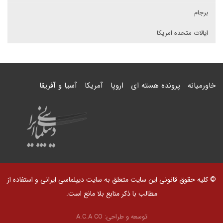
برجام
ایالات متحده امریکا
خاورمیانه
پرونده هسته ای
اروپا
آمریکا
آسیا و آفریقا
© کلیه حقوق قانونی این سایت متعلق به سایت دیپلماسی ایرانی و استفاده از
مطالب با ذکر منابع بلا مانع است.
توسعه و طراحی:
A.C.A CO