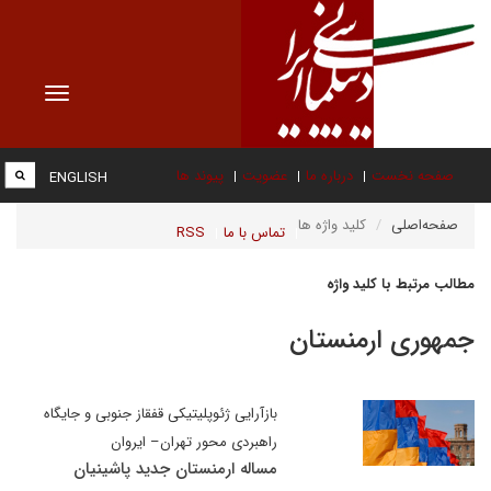
Toggle
vigation
صفحه نخست
درباره ما
عضویت
پیوند ها
ENGLISH
صفحه‌اصلی
کلید واژه ها
تماس با ما
RSS
مطالب مرتبط با کلید واژه
جمهوری ارمنستان
بازآرایی ژئوپلیتیکی قفقاز جنوبی و جایگاه
راهبردی محور تهران– ایروان
مساله ارمنستان جدید پاشینیان