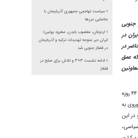
سیاست تهاجمی جمهوری آذربایجان با
جانمایی مرزها
ه کشور قفقاز جنوبی
اردوغان، مغضوب بایدن، مطرود پوتین/
ران در
ایران دیر متوجه تهدیدات ترکیه و آذربایجان
اضر در
در قفقاز جنوبی شد
که عمق
ادامه نشست ۳+۳ و تلاش برای صلح در
عاونین
قفقاز
در پاسخ به شما باید چند نکته را مد نظر قرار داد. اول اینکه به هرحال نفس و اساس تشکیل فرمت ۳+۳ به جنگ ۴۴ روزه
روی به
در این
سیاسی،
و کشور