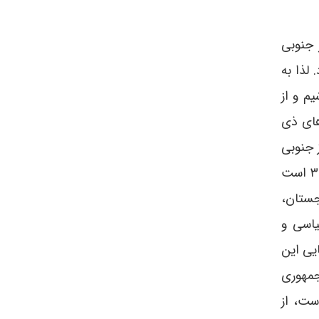
حل مناقشات قفقاز جنوبی
ه نخستین نشست همکاری‌های منطقه‌ای در این فرمت (۳+۳) بود. لذا به
م و از
های ذی
 جنوبی
تلقی شود. از طرف دیگر چون نشست جمعه گذشته اولین دور از این دست همکاری‌های منطقه‌ای در فرمت ۳+۳ است
جستان،
یاسی و
ف و آرمان نهایی این
جمهوری
ست، از