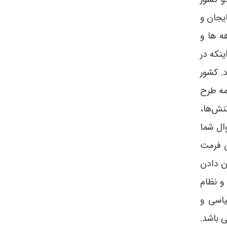
یجان و
ه ها و
نکه در
. کشور
مه طرح
نش‌ها،
ال شما
ین فرمت
ان دادن
ر و نظام
یاسی و
قاز جنوبی باشد.