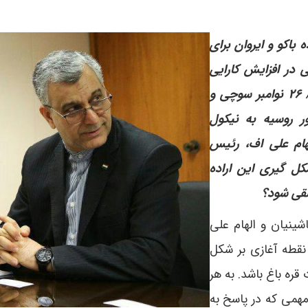
 باکو و ایروان برای
 در افزایش کارایی
فرمت ۳+۳ است. آیا با توجه به نشست ۵ آذر/ ۲۶ نوامبر سوچی و
ر روسیه به نیکول
هام علی اف، رئیس
کل گیری این اراده
لقی شود؟
شینیان و الهام علی
قطه آغازی بر شکل
قره باغ باشد. به هر
مهمی که در پاسخ به