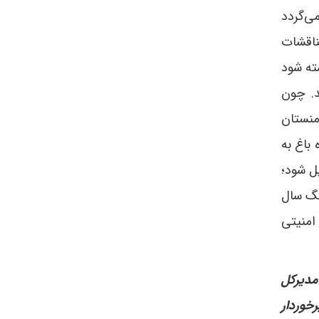
ی‌گردد
ناقشات
شته شود
. چون
منستان
اییز سال گذشته قره باغ به
ل شود؛
نگ سال
امنیتی
مدیرکل
خوردار