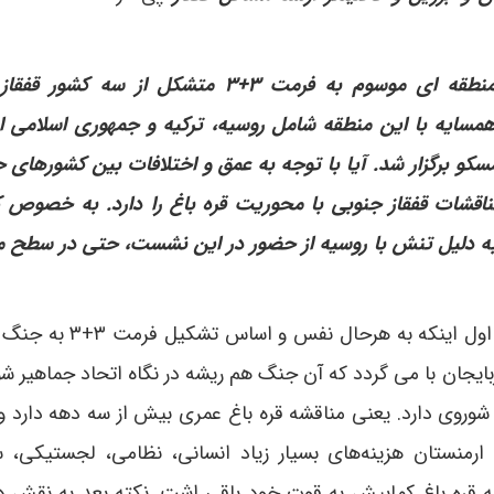
جمعه گذشته نخستین نشست همکاری های منطقه ای موسوم به فرمت ۳+۳ متشکل از س
مسایه با این منطقه شامل روسیه، ترکیه و جمهوری اسلامی ای
کو برگزار شد. آیا با توجه به عمق و اختلافات بین کشورهای ح
ل مناقشات قفقاز جنوبی با محوریت قره باغ را دارد. به خصوص 
ه دلیل تنش با روسیه از حضور در این نشست، حتی در سطح م
ایجان با می گردد که آن جنگ هم ریشه در نگاه اتحاد جماهیر شو
شوروی دارد. یعنی مناقشه قره باغ عمری بیش از سه دهه دارد و 
رمنستان هزینه‌های بسیار زیاد انسانی، نظامی، لجستیکی، 
قشه قره باغ کمابیش به قوت خود باقی اشت. نکته بعد به نقش د