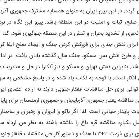
 گردد. در این بین ایران به عنوان همسایه مشترک جمهوری آذربا
لح، ثبات و امنیت در این منطقه باشد. پیرو این نگاه در بره
وی از تشدید بحران و تنش در این منطقه جلوگیری شود. کما ای
لامی ایران نقش جدی برای فروکش کردن جنگ و ایجاد صلح ایفا کرد
لین و طرح آتش بس مسکو، جنگ سال گذشته پایان یافت. در ادا
 بنابراین نقش تهران و مسکو و نیز آنکارا در حل و مدیریت ت
ل انکار است. با توجه به نکات یاد شده و در پاسخ مشخص به سو
فات درونی توانی برای حل مناقشات قفقاز جنوبی دارند به اراده اعضای ا
 اصلی مناقشه یعنی جمهوری آذربایجان و جمهوری ارمنستان برای پای
ستقرار صلح و ثبات پایدار حیاتی است. لذا اگر باکو و ایروان و رهبران و ساختا
یکباره مناقشه قره باغ را داشته باشند به نظر من ارداه س
دیپلماتیک دو کشور اصلی می تواند موتور محرکه ای برای فرمت ۳+۳ با هدف و دستور کار حل مناقشات قف