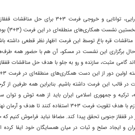
من سعی می‌کنم از نگاه بدبینانه در خصوص کارایی، توانایی و خروجی فرمت ۳+۳ برای 
خودداری کنم. به هر حال نشست جمعه گذشت
ناقشات قره باغ توسط این فرمت اظهار نظر قطعی داشته باشی
 حال برگزاری این نشست در مسکو، آن هم با حضور همه طرف‌
ند گامی مثبت، سازنده و رو به جلو با هدف حل مناقشات قفقاز
ت در قالب این فرمت داشته باشیم. بنابراین همه طرفین از گر
، ترکیه و جمهوری اسلامی ایران باید از همه توش و توان س
دیپلماتیک خود برای ایجاد فضای مثبت و بستر لازم با هدف تقویت فرمت ۳+۳ استفاده کنند تا هد
در قفقاز جنوبی تحقق پیدا کند. مضافا نباید فراموش کنیم که 
ن و ایجاد صلح و ثبات در میان همسایگان خود ایفا کرده ا