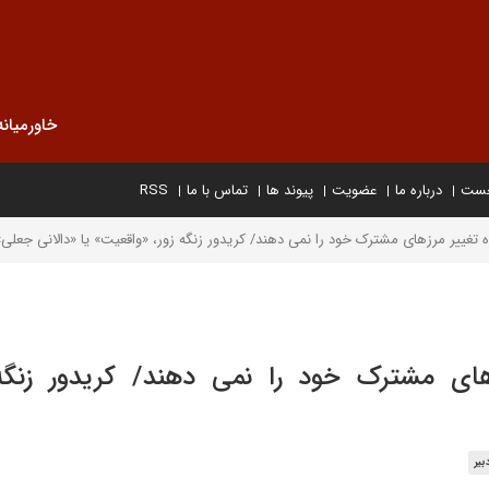
خاورمیانه
خست
درباره ما
عضویت
پیوند ها
تماس با ما
RSS
ه تغییر مرزهای مشترک خود را نمی دهند/ کریدور زنگه زور، «واقعیت» یا «دالانی جعلی»
زهای مشترک خود را نمی دهند/ کریدور زنگه 
یر