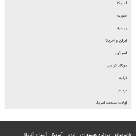
آمریکا
سوریه
روسیه
ایران و امریکا
اسرائیل
دونالد ترامپ
ترکیه
برجام
ایالات متحده امریکا
خاورمیانه
پرونده هسته ای
اروپا
آمریکا
آسیا و آفریقا