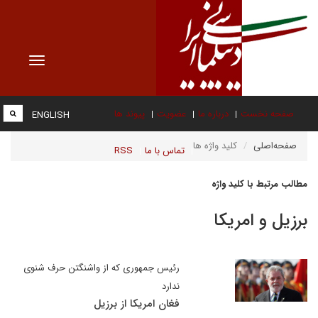
Toggle
vigation
صفحه نخست
درباره ما
عضویت
پیوند ها
ENGLISH
صفحه‌اصلی
کلید واژه ها
تماس با ما
RSS
مطالب مرتبط با کلید واژه
برزیل و امریکا
رئیس جمهوری که از واشنگتن حرف شنوی
ندارد
فغان امریکا از برزیل