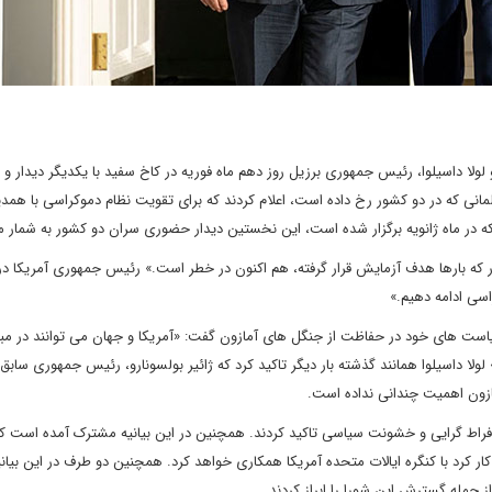
ولا داسیلوا، رئیس جمهوری برزیل روز دهم ماه فوریه در کاخ سفید با یکدیگر دیدار و
مانی که در دو کشور رخ داده است، اعلام کردند که برای تقویت نظام دموکراسی با همدی
در ماه ژانویه برگزار شده است، این نخستین دیدار حضوری سران دو کشور به شمار م
ه بارها هدف آزمایش قرار گرفته، هم اکنون در خطر است.» رئیس جمهوری آمریکا در 
اسی ادامه دهیم.»‌
است های خود در حفاظت از جنگل های آمازون گفت: «آمریکا و جهان می توانند در مبار
ا داسیلوا همانند گذشته بار دیگر تاکید کرد که ژائیر بولسونارو، رئیس جمهوری سابق 
مازون اهمیت چندانی نداده است.
فراط گرایی و خشونت سیاسی تاکید کردند. همچنین در این بیانیه مشترک آمده است ک
ین بودجه صندوق آمازون که از سال 2009 شروع به کار کرد با کنگره ایالات متحده آمریکا همکاری خواهد کرد. همچنین دو طرف در ای
ز جمله گسترش این شورا را ابراز کردند.