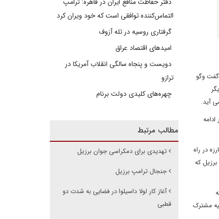
دفتر حفاظت منافع ایران در قاهره: ترامپ
التماس‌کننده توافقی است که خود ویران کرد
گرفتاری روسیه در تله آزوف
امیدهای اقتصاد عراق
دویست و پنجاه سالگی انقلاب آمریکا در
 گفت وگو
ترازو
گر
چهره‌های کلیدی دولت برنام
ی آید.
ادامه
مطالب مرتبط
زه در راه
تهدیدی برای دمکراسی جوان برزیل
برزیل که
جنجال ترامپ برزیل
آغاز کار لولا داسیلوا در فضایی به شدت دو
ه
قطبی
ن بیانیه مشترک