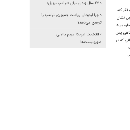
۲۷ سال زندان برای «ترامپ برزیل»
فکر کند
چرا اردوغان ریاست جمهوری ترامپ را
ایل نشان
ترجیح می‌دهد؟
رو بارها
وتاهی پس
انتخابات امریکا: مردم یا لابی
اقی که در
صهیونیست‌ها
یت
زب