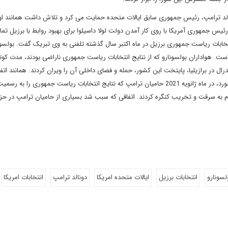
نالد ترامپ، رئیس جمهوری سابق ایالات متحده حمایت می کرد و تلاش داشت همانند او 
رئیس جمهوری آمریکا با روی کار آمدن دولت لولا داسیلوا برای بهبود روابط با برزیل تم
تخابات ریاست جمهوری برزیل در ماه اکتبر سال گذشته تلفنی به وی تبریک گفت. بولسونا
 است. هواداران بولسونارو که از نتایج انتخابات ریاست جمهوری ناراضی بودند، مدت ک
درال در برازیلیا، پایتخت این کشور، حمله و فضای داخلی آن را ویران کردند. همانند اتف
آمریکا افتاد و دونالد ترامپ در انتخابات ریاست جمهوری شکست خورد، در ماه ژانویه 2021 حامیان ترامپ که نتایج انتخابات ریاست جمهوری را به رسم
دام به سرقت و تخریب کنگره کردند. اتفاقی که سبب شد بسیاری از حامیان ترامپ در ح
ولسونارو
انتخابات برزیل
ایالات متحده امریکا
دونالد ترامپ
انتخابات امریکا