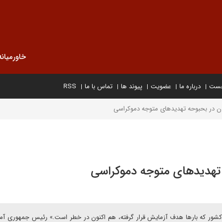
خاورمیانه
خست
درباره ما
عضویت
پیوند ها
تماس با ما
RSS
بایدن در بحبوحه تهدیدهای متوجه دموکراسی
حه تهدیدهای متوجه دموکراسی
شور که بارها هدف آزمایش قرار گرفته، هم اکنون در خطر است.» رئیس جمهوری آمر