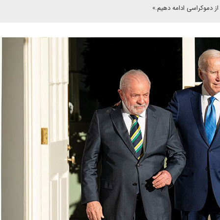
از دموکراسی ادامه دهیم.»‌