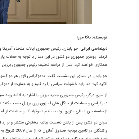
نویسنده: ناکا مورا
دیپلماسی ایرانی:
جو بایدن، رئیس جمهوری ایالات متحده آمریکا و ل
کردند. روسای جمهوری دو کشور در این دیدار با توجه به حملات پارل
همکاری خواهند کرد. پس از مراسم تحلیف رئیس جمهوری برزیل که 
جو بایدن در ابتدای این نشست گفت: «دموکراسی قوی هر دو کشور ک
تاکید کرد: «‌ما باید خشونت سیاسی را رد کنیم و به حمایت از دموکر
از سوی دیگر، رئیس جمهوری جدید برزیل با اشاره به ادامه روند سی
دموکراسی و حفاظت از جنگل های آمازون روی برزیل حساب کنند.»‌ لول
از جامعه بین المللی منزوی بود،‌ به نظام دموکراتیک و حفاظت از آ
سران دو کشور پس از پایان نشست بیانیه مشترکی منتشر و بر رد ا
واشنگتن در تام
قصد خود برای همکاری در زمینه اصلاح شورای امنیت سازمان ملل ا