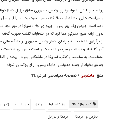
روابط جو بایدن با بولسونارو، رئیس جمهوری سابق برزیل که از دو
و سیاست هایی مشابه او اتخاذ کند، بسیار سرد بود. اما با این حال 
داده است. بایدن یک روز پس از پیروزی لولا داسیلوا در دور دوم ان
بدون ارائه هیچ مدرکی ادعا کرد که در انتخابات تقلب صورت گرفته
از برگزاری انتخابات‌ به پارلمان، دفتر رئیس جمهوری و دادگاه عالی ف
نشناختند، به ساختمان کنگره آمریکا در واشنگتن یورش بردند و اق
جمهوریخواه از جمله معاونش، مایک پنس، از او روگردان شوند.
منبع:
ماینیچی
/ تحریریه دیپلماسی ایرانی/11
کلید واژه ها:
لولا داسیلوا
برزیل
جو بایدن
ژایر ب
برزیل و امریکا
امریکا و برزیل