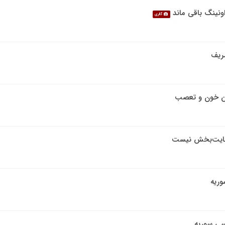
اونینگ باقی ماند
گالری
شریف
مین خون و تعصب
رضایت‌بخش نیست
وریه
سی سوریه