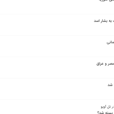
 به بشار اسد
مانی
صر و عراق
 شد
ر تل آویو
ن بسته شد؟