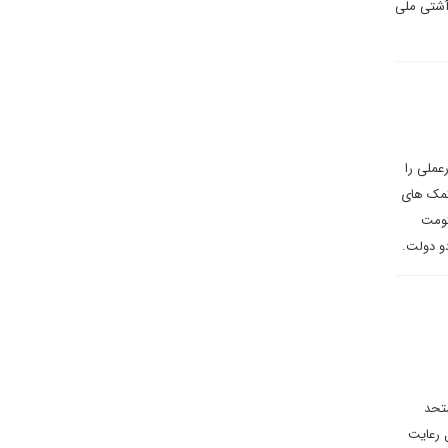
 آشتی ملی
عملی را
کمک های
کومت
و دولت.
تحد
 رعایت