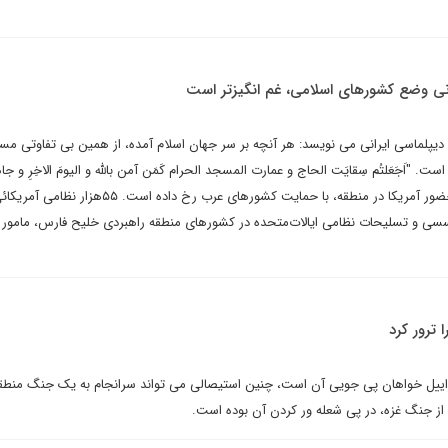
نی وضع کشورهای اسلامی، غم انگیزتر است
 دیپلماسی ایرانی می نویسد: هر آنچه بر سر جهان اسلام آمده، از همین بی تفاوتی مس
"اَجَعَلتُم سِقایَت الحاج و عمارت المسجد الحرام کَمَن آمن بالله و الیومَ الاخِرِ و جاه
سبیلِ الله؟ لایَستَوون" ۱۹ توبه. حضور آمریکا در منطقه، با حمایت کشورهای عرب رخ داده است. ۵۵هزار 
سی و تسلیحات نظامی ایالات‌متحده در کشورهای منطقه‌ راهبردی خلیح فارس، مامور و
 ترور کرد
سراییل خواهان پی جویی آن است، چنین استیصالی می تواند سرانجام به یک جنگ منطق
از جنگ غزه، در پی شعله ور کردن آن بوده است.