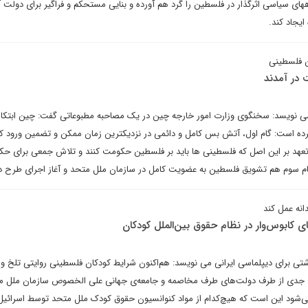
وههای سیاسی اثرگذار در فلسطین را گرد هم آورده و بنایی مستحکم و فراگیر برای دولت
ایجاد کند.
در آمدند
 نویسد: سخنگوی وزارت امور خارجه چین در یک مصاحبه مطبوعاتی گفت: چین ابتکار
 کرده است: گام اول، آتش بس کامل و دائمی در نزدیکترین زمان ممکن و تضمین ورود 
 و تعهد بر این اصل که فلسطینی ها باید بر فلسطین حکومت کنند و تلاش جمعی برای ح
م سوم هم تشویق فلسطین به عضویت کامل در سازمان ملل متحد و آغاز اجرای طرح د
نه عمل کند
ای کابوس‌وار در نظام حقوق بین‌الملل کودکان
ی برای دیپلماسی ایرانی می نویسد: هم‌اکنون شرایط کودکان فلسطینی روایتی تلخ و
ری جدی از طرف دولت‌های طرف مخاصمه و جامعه‌ی جهانی علی الخصوص سازمان ملل م
می‌شود این است که هیچ‌کدام از مواد کنوانسیون حقوق کودک ملل متحد توسط اسرائیل