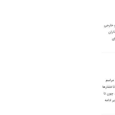
و خارجی
اران
ای
 مراسم
 فشارها
 چون تا
ر ادامه