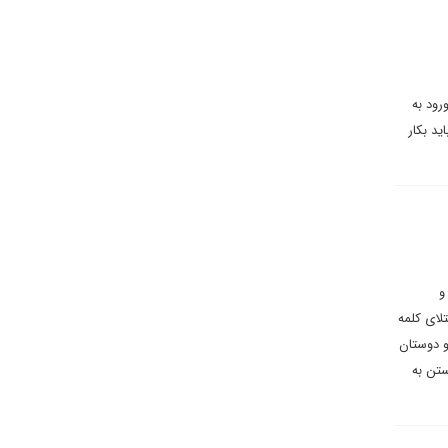
رود به
د بکار
و
لای کلمه
و دوستان
ستن به