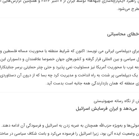
اظهارات در پس‌زمینه ادامه اجرای راهبرد «یکپارچه‌سازی جبهه‌ها» توسط ایران از ۷ اکتبر ۳
مطرح می‌شود.
ر خطای محاسباتی
رای دیپلماسی ایرانی می نویسد: اکنون که شرایط منطقه با محوریت مساله فلسطین و 
ل سیاسی و بین المللی قرار گرفته و کشورهای جهان خصوصا علاقمندان و دلسوران این
عه غرب با محوریت آمریکا نیز مسئولیت نمی پذیرد و حتی چتر حمایتی برسر جنایتکارا
یک دیپلماسی پر شدت به راه انداخت و مدیریت کرد چه بسا که از درون آن دستاوردی 
ای منطقه که همان بازدارندگی همه جانبه است بدست آید.
ش از نگاه رسانه صهیونیستی
 می‌دهد و ایران فرسایش اسرائیل
ثی‌ها و به‌ویژه حزب‌الله همچنان به ضربه زدن به اسرائیل و فرسودگی آن ادامه دهند.
ران وضعیت ایده آلی بود، زیرا اسرائیل را فرسوده می‌کرد و باعث شکاف سیاسی در ساخت