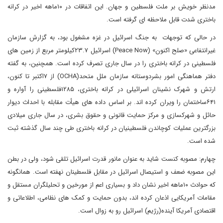
مدنظر خویش بر ملت فلسطین و جهان. این اتفاقات در ۱۰ماهه اخیر در کرانه
باختری شدت قابل ملاحظه ای گرفته است.
در حالی که توجهات به جنگ اسرائیل در غزه مشغول بود، به گزارش سازمان
غیرانتفاعی «صلح اکنون» (Peace Now) اسرائیل ۲۳.۷کیلومتر مربع از زمین های
فلسطینی در کرانه باختری را در سال جاری تصرف کرده است. همچنین، به گفته
دفتر هماهنگی امور بشردوستانه سازمان ملل متحد(OCHA) از ۷اکتبر تا کنون،
ارتش و شهرک نشینان اسرائیلی در کرانه باختری، ۱۲۸۵فلسطینی را آواره و
۶۴۱ساختمان را ویران کرده اند. بر اساس داده های هیأت مقابله با احداث دیوار
حائل و شهرکسازی و مرکز حمایت قانونی و حقوق بشری، در سال جاری میلادی
بزرگترین عملیات کوچاندن فلسطینیان در کرانه باختری طی چند سال گذشته ثبت
شده است.
چهارم: مصوبه کنست شاید به عنوان مانور قدرت اسرائیل تلقی شود، ولی در بطن
این مصوبه ضعف و استیصال اسرائیل در مقابل فلسطینان نهفته است. همانگونه
که حوادث ۱۰ماهه اخیر نشان داد و بسیاری اعم از مورخین و تحلیلگران مستقل و
مقامات آمریکایی اذعان کرده اند، بدون حمایت و کمک های نظامی، اطلاعاتی و
اقتصادی آمریکا آینده‌(رژیم) اسرائیل رو به زوال است.