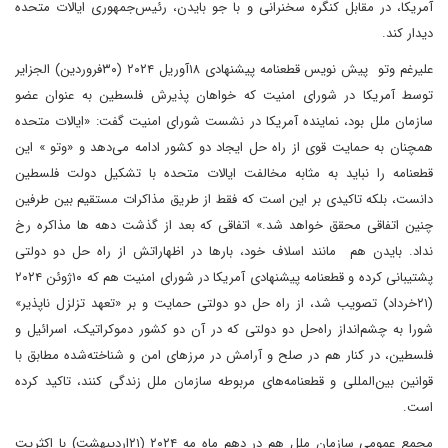
آمریکا، در مقابل کنگره سخنرانی و با جو بایدن، رئیس‌جمهوری ایالات متحده
دیدار کند.
علیرغم وتو پیش نویس قطعنامه پیشنهادی ۱۸آوریل ۲۰۲۴ (۳۰فروردین) الجزایر
توسط آمریکا در شورای امنیت که خواهان پذیرش فلسطین به عنوان عضو
سازمان ملل بود، نماینده آمریکا در نشست شورای امنیت گفت: «ایالات متحده
همچنان به حمایت قوی از راه حل ایجاد دو کشور ادامه می‌دهد و «وتو » این
قطعنامه را نباید به مثابه مخالفت ایالات متحده با تشکیل دولت فلسطین
دانست، بلکه تاکیدی بر این است که فقط از طریق مذاکرات مستقیم بین طرفین
چنین اتفاقی محقق خواهد شد.» اتفاقی که بعد از گذشت دهه ها مذاکره رخ
نداد. بایدن هم مانند اسلاف خود، بارها در اظهاراتش از راه حل دو دولتی
پشتیبانی کرده و قطعنامه پیشنهادی آمریکا در شورای امنیت هم که ۱۰ژوئن ۲۰۲۴
(۲۱خرداد) تصویب شد، از راه حل دو دولتی حمایت و بر «تعهد تزلزل ناپذیر»
شورا به چشم‌انداز راه‌حل دو دولتی که در آن دو کشور دموکراتیک، اسرائیل و
فلسطین، در کنار هم در صلح و آرامش در مرزهای امن و شناخته‌شده مطابق با
قوانین بین‌المللی و قطعنامه‌های مربوطه سازمان ملل زندگی ‌کنند، تاکید کرده
است.
مجمع عمومی سازمان ملل هم در دهم ماه مه ۲۰۲۴ (۲۱اردیبهشت) با اکثریت