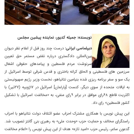
نویسنده: جمیله کدیور، نماینده پیشین مجلس
دیپلماسی ایرانی:
درست چند روز قبل از اعلام نظر دیوان
بین‌المللی دادگستری درباره نقض مستمر حق تعیین
سرنوشت مردم فلسطین و پیامدهای حقوقی اشغال
سرزمین های فلسطینی و الحاق کرانه باختری و قدس شرقی توسط اسرائیل از
یک سو و سفر برنامه ریزی شده بنیامین نتانیاهو، نخست وزیر رژیم صهیونیستی
به ایالات متحده از سوی دیگر، کنست [پارلمان] اسرائیل در ۱۷ژوییه (۲۷تیر) با
اکثریت قاطع ۶۸رای موافق در برابر ۹رای منفی، به «مخالفت اسرائیل با تشکیل
کشور فلسطین» رای داد.
این پیش نویس با همکاری مشترک احزاب عضو ائتلاف دولت نتانیاهو با احزاب
راستگرای مخالف و حمایت حزب «وحدت ملی» به رهبری بنی گانتز تصویب شد.
گدعون ساعر، رئیس حزب «امید تازه» هدف از این پیش نویس را «اعلام مخالفت