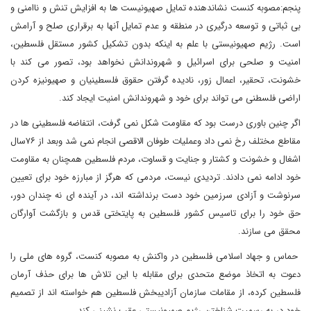
پنجم:مصوبه کنست نشاندهنده تمایل صهیونیست ها به افزایش تنش و ناامنی و
بی ثباتی و توسعه درگیری در منطقه و عدم تمایل آنها به برقراری صلح و آرامش
است. رژیم صهیونیستی با علم به اینکه بدون تشکیل کشور مستقل فلسطین،
امنیت و صلحی برای اسرائیل و شهروندانش نخواهد بود، تصور می کند با
خشونت، تحقیر، اعمال زور، نادیده گرفتن حقوق فلسطینیان و صهیونیزه کردن
اراضی فلسطنی می تواند برای خود و شهروندانش امنیت ایجاد کند.
اگر چنین باوری درست بود که مقاومت شکل نمی گرفت، انتفاضه فلسطینی ها در
مقاطع مختلف رخ نمی داد وعملیات طوفان الاقصی انجام نمی شد وبعد از ۷۶سال
اشغال و خشونت و کشتار و جنایت و قساوت، مردم فلسطین همچنان به مقاومت
خود ادامه نمی دادند. تردیدی نیست، مردمی که هرگز از مبارزه خود برای تعیین
سرنوشت و آزادی سرزمین خود دست برنداشته اند، در آینده ای نه چندان دور،
حق خود را برای تاسیس کشور فلسطین به پایتختی قدس و بازگشت آوارگان
محقق می سازند.
حماس و جهاد اسلامی فلسطین در واکنش به مصوبه کنست، گروه های ملی را
دعوت به اتخاذ موضع متحدی برای مقابله با این تلاش ها برای حذف آرمان
فلسطین کرده، از مقامات سازمان آزادیبخش فلسطین هم خواسته اند از تصمیم
خود در به رسمیت شناختن رژیم صهیونیستی عقب نشینی کند.