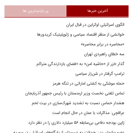
آخرین خبرها
پر بازدیدترین ها
الگوی اسرائیلی اوکراین در قبال ایران
خوانشی از منظر اقتصاد سیاسی و ژئوپلیتیک کریدورها
«محاصره در برابر محاصره»
سه خطای راهبردی تهران
گذار خزر از «حاشیه امن» به «فضای بازدارندگی متراکم
ترامپ گرفتار در شن‌زار سیاسی
حمله موشکی به کشتی اماراتی در تنگه هرمز
تماس تلفنی نخست وزیر ارمنستان با رئیس جمهور آذربایجان
هشدار حماس نسبت به تشدید شهرک‌سازی در بیت‌ لحم
عراقچی: مذاکرات با عمان در حال انجام است
ژاپن بودجه دفاعی بی‌سابقه ۵۶ میلیارد دلاری را در نظر دارد
عضو سازمان بدر: حملات به عربستان از پایگاه‌های اسرائیلی در سوریه