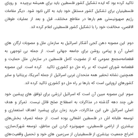
تاکید کرده بود که ایده تشکیل کشور فلسطین باید برای همیشه برچیده و رویای
فلسطینیان برای تشکیل کشور مستقل خود باید به کلی نابود شود. دیگر مقامات
رژیم صهیونیستی هم بارها در مقاطع مختلف، قبل و بعد از عملیات طوفان
الاقصی، مخالفت خود را با تشکیل کشور فلسطینی اعلام کرده اند.
دوم: این مصوبه دهن کجی آشکار اسرائیل به سازمان ملل و مصوبات ارگان های
اصلی آن و پیامی روشن برای جامعه جهانی است. از جمله بی توجهی به
قطعنامه‌مجمع عمومی که از عضویت کامل فلسطین در سازمان ملل حمایت و
قطعنامه شورای امنیت که بر راه حل دو کشوری تاکید کرده است. این مصوبه
همچنین نشانه تحقیر همه متحدان غربی اسرائیل از جمله آمریکا، بریتانیا و سایر
کشورهای اروپایی است که بارها بر راه حل دو کشوری تاکید کرده اند.
سوم: این مصوبه مبین آن است که اسرائیل ارزشی برای توافق های پیشین خود
طی چند دهه گذشته در مذاکرات به اصطلاح صلح قائل نیست. تمرکز و هدف
اصلی اسرائیل طی این مذاکرات، خرید زمان برای پیشبرد اهداف استعماری و
توسعه طلبانه اش در فلسطین اشغالی بوده است. از جمله تصرف بخش‌های
بیشتری از اراضی فلسطینی، صهیونیزه کردن این مناطق، توسعه شهرک‌سازی،
اخراج جمعیت بیتشری از فلسطینیان از سرزمین های خود و تحمیل واقعیت‌های