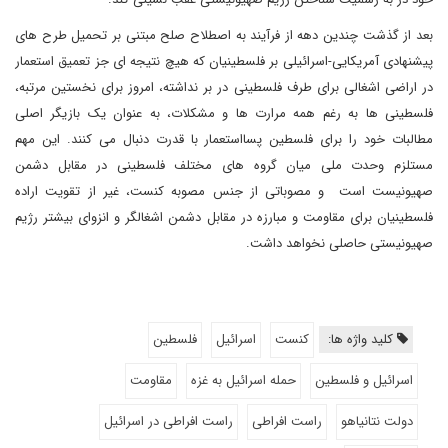
بعد از گذشت چندین دهه از فرآیند به اصطلاح صلح مبتنی بر تحمیل طرح های
پیشنهادی آمریکایی-اسرائیلی بر فلسطینیان که هیچ نتیجه ای جز تعمیق استعمار
در اراضی اشغالی برای طرف فلسطینی در بر نداشته، امروز برای نخستین مرتبه،
فلسطینی ها به رغم همه مرارت ها و مشکلات، به عنوان یک بازیگر اصلی
مطالبات خود را برای فلسطین پسااستعمار با قدرت دنبال می کنند. این مهم
مستلزم وحدت ملی میان گروه های مختلف فلسطینی در مقابل دشمن
صهیونیست است و مصوباتی از جنس مصوبه کنست، غیر از تقویت اراده
فلسطینیان برای مقاومت و مبارزه در مقابل دشمن اشغالگر و انزوای بیشتر رژیم
صهیونیستی حاصلی نخواهد داشت.
کلید واژه ها:
کنست
اسرائیل
فلسطین
اسرائیل و فلسطین
حمله اسرائیل به غزه
مقاومت
دولت نتانیاهو
راست افراطی
راست افراطی در اسرائیل