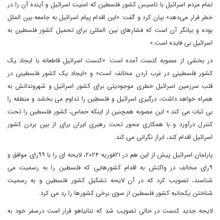
تمام مردم اسرائیل با تاسیس کشور فلسطین که امنیت اسرائیل و آینده آن را در
خطر قرار می‌دهد» بیان کرد و گفت: «این اقدام پیام اسرائیل به جامعه بین الملل
بوده و بیانگر آن است که فشارهای بین المللی برای تحمیل کشور فلسطین به
اسرائیل بی فایده است.»
در بخشی از مصوبه کنست آمده است: «کنست اسرائیل قاطعانه با ایجاد یک
کشور فلسطینی در غرب اردن مخالف است» و «ایجاد یک کشور فلسطینی در
قلب سرزمین اسرائیل خطری موجودیتی برای کشور اسرائیل و شهروندانش به
همراه خواهد داشت، درگیری اسرائیل و فلسطین را تداوم می بخشد و منطقه را
بی ثبات می کند.» این مصوبه همچنین از اینکه حماس، کشور فلسطین را تحت
کنترل درآورد و با همکاری محور تحت رهبری ایران برای از بین بردن کشور
اسرائیل اقدام کند، ابراز نگرانی می کند.
پارلمان اسرائیل پیش از این هم در ۲۱فوریه ۲۰۲۴، لایحه ای را با ۹۹رای موافق و
۹رای مخالف در واکنش به اقدام کشورهایی که فلسطین را به رسمیت می
شناسند، تصویب کرد که در آن لایحه تشکیل کشور فلسطین و به رسمیت
شناختن یکجانبه کشور فلسطین از سوی برخی کشورها را رد می کرد.
لایحه جدید کنست در حالی تصویب شد که نتانیاهو قرار است درسفر خود به