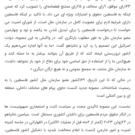
۱۴۳رای موافق، ۹رای مخالف و ۲۵رای ممتنع قطعنامه‌ای را تصویب کرد که ضمن
اینکه به فلسطین حقوق و امتیازات ویژه ای می داد، با تاکید بر اینکه فلسطین
دارای شرایط لازم برای عضویت کامل در سازمان ملل است، از شورای امنیت می
خواست تا درخواست فلسطین را برای تبدیل شدن به یکصد و نود و چهارمین
عضو سازمان ملل به طور مطلوب بازنگری کند. در واکنش به این مصوبه، دولت
اسرائیل این تصمیم را رد کرد و نتانیاهو گفت: «ما به آنها اجازه نمی‌دهیم یک
کشور تروریستی ایجاد کنند که از طریق آن بتوانند بیشتر به ما حمله کنند و
هیچ‌کس ما را از استفاده از حق اساسی خود برای دفاع از خود باز نخواهد داشت؛
نه سازمان ملل متحد، نه مجمع عمومی و نه هیچ ارگان دیگری.»
در حالی که تا این تاریخ، ۱۴۹کشور عضو سازمان ملل کشور فلسطین را به
رسمیت شناخته‌اند، مصوبه جدید کنست حاوی پیام های مختلف داخلی، منطقه
ای و بین المللی است:
نخست: این مصوبه تاکیدی مجدد بر سیاست ثابت و استعماری صهیونیست ها
در انکار حقوق مردم فلسطین برای داشتن کشوری مستقل است. بنیامین نتانیاهو
در ۲۶ژوئن ۲۰۲۳ (کمتر از ۴ماه قبل از عملیات ۷اکتبر) در اظهاراتی در جلسه کمیته
امنیت و امور خارجی کنست با اعلام مخالفت شدید با تشکیل کشور فلسطین،