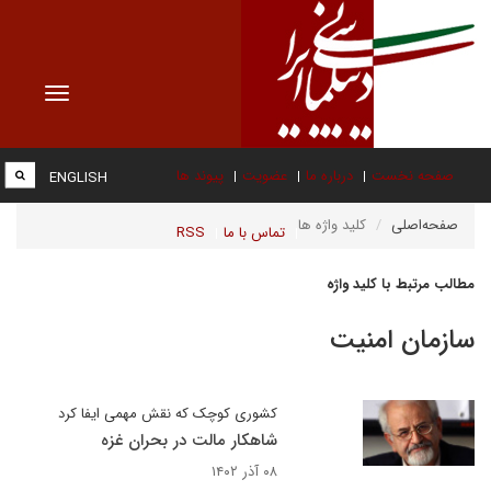
Toggle
vigation
صفحه نخست
درباره ما
عضویت
پیوند ها
ENGLISH
صفحه‌اصلی
کلید واژه ها
تماس با ما
RSS
مطالب مرتبط با کلید واژه
سازمان امنیت
کشوری کوچک که نقش مهمی ایفا کرد
شاهکار مالت در بحران غزه
۰۸ آذر ۱۴۰۲