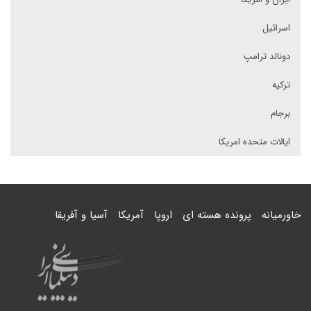
اسرائیل
دونالد ترامپ
ترکیه
برجام
ایالات متحده امریکا
خاورمیانه
پرونده هسته ای
اروپا
آمریکا
آسیا و آفریقا