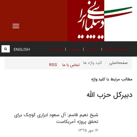
Toggle
vigation
صفحه نخست
درباره ما
عضویت
پیوند ها
ENGLISH
صفحه‌اصلی
کلید واژه ها
تماس با ما
RSS
مطالب مرتبط با کلید واژه
دبیرکل حزب الله
شیخ نعیم قاسم: آل سعود ابزاری کوچک برای
تحقق پروژه آمریکاست
۱۴ مهر ۱۳۹۵