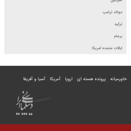
اسرائیل
دونالد ترامپ
ترکیه
برجام
ایالات متحده امریکا
خاورمیانه
پرونده هسته ای
اروپا
آمریکا
آسیا و آفریقا