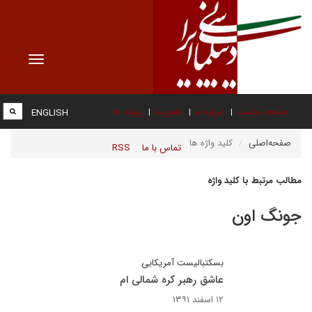
Toggle
vigation
صفحه نخست
درباره ما
عضویت
پیوند ها
ENGLISH
صفحه‌اصلی
کلید واژه ها
تماس با ما
RSS
مطالب مرتبط با کلید واژه
جونگ اون
بسکتبالیست آمریکایی
عاشق رهبر کره شمالی ام
۱۲ اسفند ۱۳۹۱