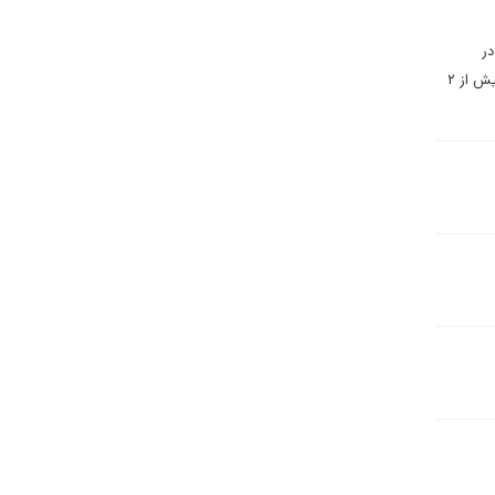
در
پایتخت انجامید و خشم و اعتراض گسترده مردمی را در پی داشت، نتیجه فساد همه گیر در دستگاه دولتی بود. انفجار بیش از ۲