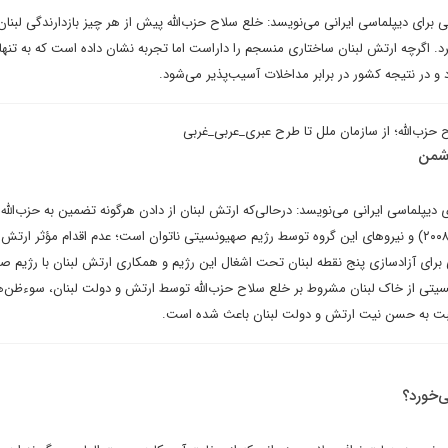
برای دیپلماسی ایرانی می‌نویسد: خلع سلاح حزب‌الله پیش از هر چیز بازدارندگی لبنان د
برد. اگرچه ارتش لبنان ساختاری منسجم را داراست اما تجربه نشان داده است که به تنها
د و در نتیجه کشور در برابر مداخلات آسیب‌پذیر می‌شود.
 حزب‌الله؛ از سازمان ملل تا طرح عبری_عربی_غربی
دشمن
 دیپلماسی ایرانی می‌نویسد: درحالی‌که ارتش لبنان از دادن هرگونه تضمین به حزب‌الله 
عدم ترور فرماندهان (مانند سال ۲۰۰۸) و نیروهای این گروه توسط رژیم صهیونسیتی ناتوان است؛ عدم اقدام مؤثر ارتش
 برای آزادسازی پنج نقطه لبنان تحت اشغال این رژیم و همکاری ارتش لبنان با رژیم ص
سیتی از خاک لبنان مشروط بر خلع سلاح حزب‌الله توسط ارتش و دولت لبنان، سوءظن‌
نسبت به حسن نیت ارتش و دولت لبنان باعث شده است.
‌خورد؟