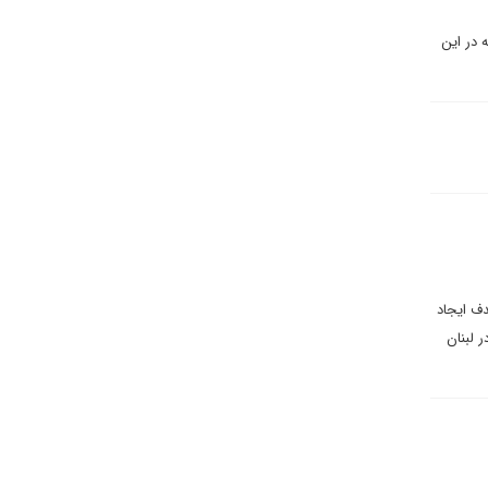
 در این
ف ایجاد
 لبنان