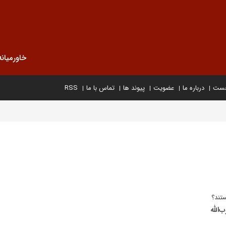
خاورمیانه
خست
درباره ما
عضویت
پیوند ها
تماس با ما
RSS
تند؟
الله