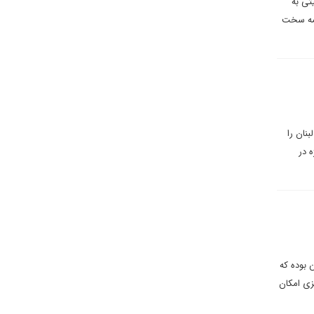
تی به
امه سخت
نان را
 در
 بوده که
زی امکان