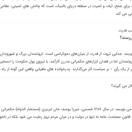
رای صلح، ثبات و امنیت در منطقه دریای بالتیک، است که چالش های امنیتی- نظامی آ
نی می کند.
حب قدرت
‌رسند؟
سد: جدایی ثروت از قدرت از بنیان‌های دموکراسی است. ثروتمندان بزرگ و شهروندان 
وتمندان اما در فقدان ابزارهای حکمرانی مدرن کارآمد، با نیروی پول حکومت را تسخیر
تر از یک رأی – بر سیاست اثر می‌گذارند. پدرخوانده های مافیایی واقعی این گونه از راه
ار می گیرند؟
محمود سریع القلم در یادداشتی می نویسد: در سال ۱۲۸۷ شمسی، میرزا یوسف خان تبریزی (مستشار الدوله) حکم
انونِ مصلحت عامه نه تنها در دولت و در میانِ مردم نروژ رعایت می شود بلکه در ناخودآ