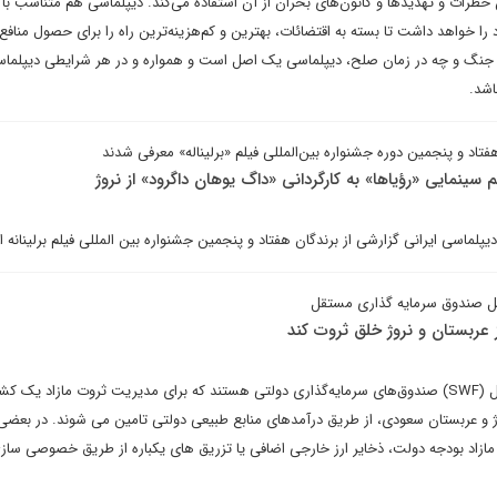
 خطرات و تهدیدها و کانون‌های بحران از آن استفاده می‌کند. دیپلماسی هم متناسب با
 را خواهد داشت تا بسته به اقتضائات، بهترین و کم‌هزینه‌ترین راه را برای حصول منافع
ن جنگ و چه در زمان صلح، دیپلماسی یک اصل است و همواره و در هر شرایطی دیپلماسی
اشد.
د و پنجمین دوره جشنواره بین‌المللی فیلم «برلیناله» معرفی ‌شدند
سینمایی «رؤیاها» به کارگردانی «داگ یوهان داگرود» از نروژ
پلماسی ایرانی گزارشی از برندگان هفتاد و پنجمین جشنواره بین المللی فیلم برلینانه ار
یل صندوق سرمایه گذاری مستقل
 عربستان و نروژ خلق ثروت کند
صندوق‌های سرمایه‌گذاری مستقل (SWF) صندوق‌های سرمایه‌گذاری دولتی هستند که برای مدیریت ثروت مازاد یک 
روژ و عربستان سعودی، از طریق درآمدهای منابع طبیعی دولتی تامین می شوند. در بعضی 
ازاد بودجه دولت، ذخایر ارز خارجی اضافی یا تزریق های یکباره از طریق خصوصی ساز