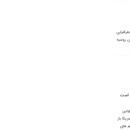
غرافیایی
ن روسیه
د است
ولین
یکا باز
م های