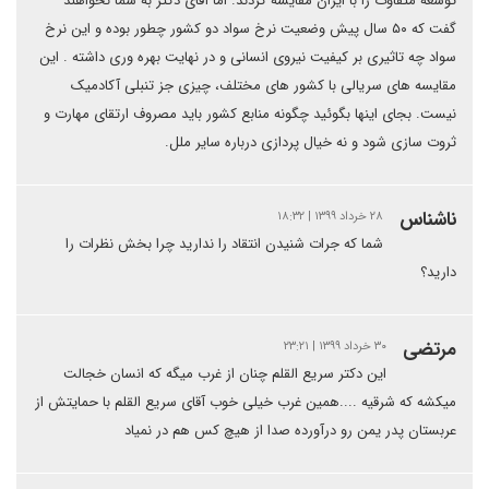
توسعه متفاوت را با ایران مقایسه کردند. اما آقای دکتر به شما نخواهند
گفت که ۵۰ سال پیش وضعیت نرخ سواد دو کشور چطور بوده و این نرخ
سواد چه تاثیری بر کیفیت نیروی انسانی و در نهایت بهره وری داشته . این
مقایسه های سریالی با کشور های مختلف، چیزی جز تنبلی آکادمیک
نیست. بجای اینها بگوئید چگونه منابع کشور باید مصروف ارتقای مهارت و
ثروت سازی شود و نه خیال پردازی درباره سایر ملل.
ناشناس
۲۸ خرداد ۱۳۹۹ | ۱۸:۳۲
شما که جرات شنیدن انتقاد را ندارید چرا بخش نظرات را
دارید؟
مرتضی
۳۰ خرداد ۱۳۹۹ | ۲۳:۲۱
این دکتر سریع القلم چنان از غرب میگه که انسان خجالت
میکشه که شرقیه ....همین غرب خیلی خوب آقای سریع القلم با حمایتش از
عربستان پدر یمن رو درآورده صدا از هیچ کس هم در نمیاد