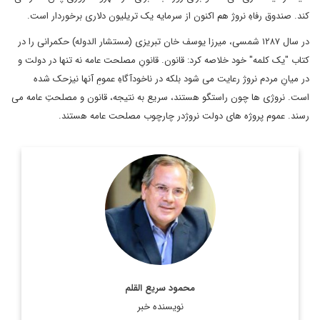
کند. صندوق رفاهِ نروژ هم اکنون از سرمایه یک تریلیون دلاری برخوردار است.
در سال ۱۲۸۷ شمسی، میرزا یوسف خان تبریزی (مستشار الدوله) حکمرانی را در
کتاب "یک کلمه" خود خلاصه کرد: قانون. قانونِ مصلحت عامه نه تنها در دولت و
در میانِ مردم نروژ رعایت می شود بلکه در ناخودآگاهِ عمومِ آنها نیزحک شده
است. نروژی ها چون راستگو هستند، سریع به نتیجه، قانون و مصلحتِ عامه می
رسند. عموم پروژه های دولت نروژدر چارچوب مصلحت عامه هستند.
عضو هیئت علمی و استاد دانشگاه شهید بهشتی و کارشناس ارشد
روابط بین‌الملل.
اطلاعات بیشتر
محمود سریع القلم
نویسنده خبر