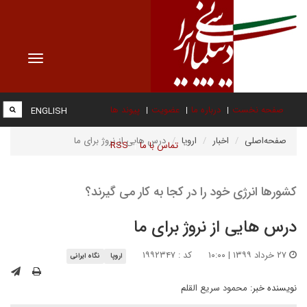
Toggle
vigation
صفحه نخست
درباره ما
عضویت
پیوند ها
ENGLISH
صفحه‌اصلی
اخبار
اروپا
درس هایی از نروژ برای ما
تماس با ما
RSS
کشورها انرژی خود را در کجا به کار می گیرند؟
درس هایی از نروژ برای ما
۲۷ خرداد ۱۳۹۹ | ۱۰:۰۰
کد : ۱۹۹۲۳۴۷
اروپا
نگاه ایرانی
نویسنده خبر:
محمود سریع القلم