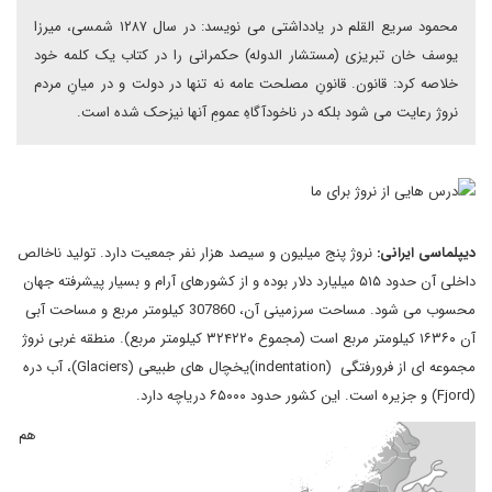
محمود سریع القلم در یادداشتی می نویسد: در سال ۱۲۸۷ شمسی، میرزا
یوسف خان تبریزی (مستشار الدوله) حکمرانی را در کتاب یک کلمه خود
خلاصه کرد: قانون. قانونِ مصلحت عامه نه تنها در دولت و در میانِ مردم
نروژ رعایت می شود بلکه در ناخودآگاهِ عمومِ آنها نیزحک شده است.
دیپلماسی ایرانی:
نروژ پنج میلیون و سیصد هزار نفر جمعیت دارد. تولید ناخالص
داخلی آن حدود ۵۱۵ میلیارد دلار بوده و از کشورهای آرام و بسیار پیشرفته جهان
محسوب می شود. مساحت سرزمینی آن، 307860 کیلومتر مربع و مساحت آبی
آن ۱۶۳۶۰ کیلومتر مربع است (مجموع ۳۲۴۲۲۰ کیلومتر مربع). منطقه غربی نروژ
مجموعه ای از فرورفتگی (indentation)یخچال های طبیعی (Glaciers)، آب دره
(Fjord) و جزیره است. این کشور حدود ۶۵۰۰۰ دریاچه دارد.
هم