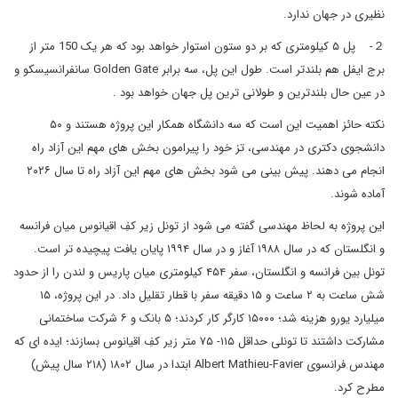
نظیری در جهان ندارد.
２- پل ۵ کیلومتری که بر دو ستون استوار خواهد بود که هر یک 150 متر از
برج ایفل هم بلندتر است. طول این پل، سه برابر Golden Gate سانفرانسیسکو و
در عین حال بلندترین و طولانی ترین پل جهان خواهد بود .
نکته حائز اهمیت این است که سه دانشگاه همکار این پروژه هستند و ۵۰
دانشجوی دکتری در مهندسی، تز خود را پیرامون بخش های مهم این آزاد راه
انجام می دهند. پیش بینی می شود بخش های مهم این آزاد راه تا سال ۲۰۲۶
آماده شوند.
این پروژه به لحاظ مهندسی گفته می شود از تونل زیر کفِ اقیانوس میان فرانسه
و انگلستان که در سال ۱۹۸۸ آغاز و در سال ۱۹۹۴ پایان یافت پیچیده تر است.
تونل بین فرانسه و انگلستان، سفر ۴۵۴ کیلومتری میان پاریس و لندن را از حدود
شش ساعت به ۲ ساعت و ۱۵ دقیقه سفر با قطار تقلیل داد. در این پروژه، ۱۵
میلیارد یورو هزینه شد؛ ۱۵۰۰۰ کارگر کار کردند؛ ۵ بانک و ۶ شرکت ساختمانی
مشارکت داشتند تا تونلی حداقل ۱۱۵- ۷۵ متر زیر کفِ اقیانوس بسازند؛ ایده ای که
مهندس فرانسوی Albert Mathieu-Favier ابتدا در سال ۱۸۰۲ (۲۱۸ سال پیش)
مطرح کرد.