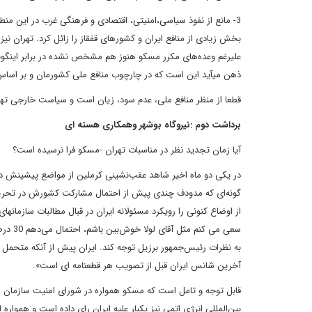
3- مانع از نفوذ سیاسی،امنیتی، اقتصادی و فرهنگی غرب در این منطقه شود
بخش
زیادی از منافع ایران و کشورهای قفقاز را زائل کرد. تهران نی
علیرغم وعده‌های مکرر مسکو هنوز هم مشخص نشده در برابر اینگونه 
ذهن می
آید این است که در چارچوب منافع ملی کشورمان و بر اساس ق
قطعا از منظر منافع ملی، عدم سود، زیان است و سیاست خارجی تهران
برداشت دوم :نیروگاه بوشهر وهمکاری هسته ای
آیا زمان تجدید نظر در مناسبات تهران -مسکو فرا نرسیده است؟
در یکی دو ماه اخیر شاهد عقب‌نشینی کرملین از مواضع پیشینش
گونه‌ای
که مدودف چندی پیش از احتمال مشارکت کشورش در تحریم 
از اوضاع کنونی را
رویکرد مسئولانه ایران در قبال مطالبات سازمانهای
سعی می کنم مثل آقای
لولا 
به نظرات رئیس‌جمهور
برزیل توجه کند. ایران پیش از آنکه متحمل
آخرین شانس ایران قبل از تصویب
هر قطعنامه ای است».
قابل توجه و تامل است که مسکو همواره در شورای امنیت
سازمان ملل (4 بار برای 3 قطعنامه و یک بیانیه علی
بین‌المللی انرژی اتمی نیز یکبار علیه ایران رای داده است و همواره
ا