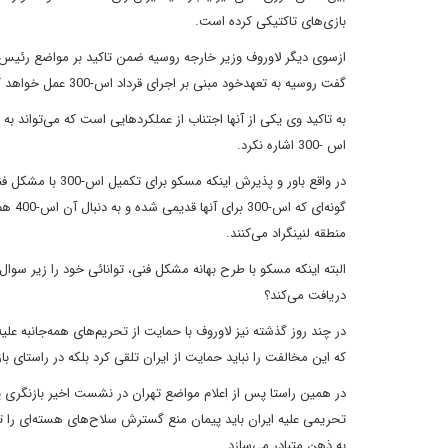
بازی‌های تاکتیکی کرده است.
ازسوی دیگر لاوروف وزیر خارجه روسیه ضمن تاکید بر مواضع رئیس 
گفت روسیه به تعهد
خود مبنی بر اجرای قرداد اس-300 عمل خواهد کرد اما پیش از آن چند مسئله وجود
به تاکید وی یکی از آنها اجتناب از
عملکردهایی است که می‌تواند به 
اس -300 اشاره نکرد
.
در واقع باور و پذیرش اینکه مسکو برای تکمیل اس-300 با مشکل فنی مواجه است سخت
گونه‌ای که
اس-00
منطقه لنینگراد
می‌کنند
.
البته اینکه مسکو با طرح بهانه مشکل فنی، توانائی خود را زیر سوال 
دریافت می‌کند؟
در چند روز گذشته نیز لاوروف با حمایت از تحریم‌های همه
‌جانبه عل
که این مخالفت را نباید حمایت از ایران تلقی کرد بلکه در راستای 
در همین راستا پس از اعلام مواضع تهران در نشست اخیر بازنگری
تحریمی علیه ایران
باید پیمان منع گسترش سلاح‌های هسته‌ای را 
به ذهن متبادر می‌سازد.