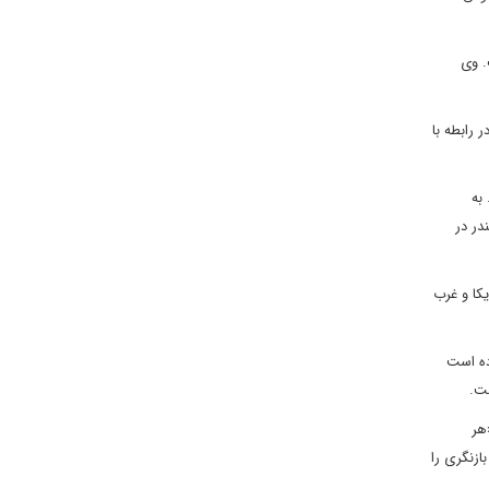
. وی
 رابطه با
به
سکندر در
یکا و غرب
ده است
ست.
هر
ازنگری را