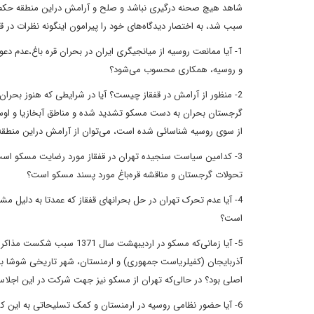
شاهد هیچ صحنه درگیری نباشد و صلح و آرامش دراین منطقه حکم‌فر
سبب شد،
به اختصار دیدگاه‌های خود را پیرامون اینگونه نظرات در 
1- آیا ممانعت روسیه از میانجیگری ایران در بحران قره باغ،عدم دعوت از ایران
و روسیه، همکاری محسوب می‌شود؟
2- منظور از آرامش در قفقاز چیست؟ آیا در شرایطی که هنوز بحران قره باغ که به دست
گرجستان بحران به دست
مسکو تشدید شده و مناطق آبخازیا و او
از سوی روسیه شناسائی شده است، می
‌توان از آرامش دراین منط
3- کدامین سیاست سنجیده تهران در قفقاز مورد رضایت مسکو است؟ آیا مواضع منفعلانه
تحولات گرجستان
و مناقشه قره‌باغ مورد پسند مسکو است؟
4- آیا عدم تحرک تهران در حل بحرانهای
قفقاز که عمدتا
به دلیل مش
است؟
5- آیا زمانی‌که مسکو در اردیبهشت سال 1371 سبب شکست مذاکرات صلح قره‌باغ در تهران
آذربایجان (کفیل
ریاست جمهوری) و ارمنستان، شهر تاریخی شوشا ب
اصلی بود؟ در حالی‌که تهران
از مسکو نیز جهت شرکت در این اجلاس 
6- آیا حضور نظامی روسیه در ارمنستان و کمک تسلیحاتی به این کشور از نقش صلح