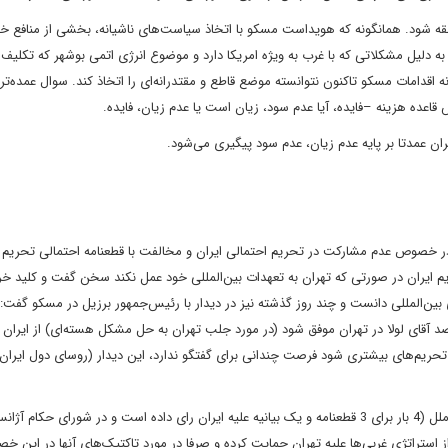
.
همانگونه که هویداست مسکو با اتخاذ سیاست‌های ناشیانه، بخشی از منافع خو
ز به دلیل مشکلاتی که
با غرب به ویژه امریکا دارد و موضوع انرژی اتمی بوشهر که تکلیف 
اقدامات مسکو تاکنون نتوانسته موضع قاطع و مقتدرانه‌ای را اتخاذ کند. سوال عمده‌تر
اعده هزینه –فایده، آیا عدم سود، زیان است یا عدم زیان، فایده
.
 عمدتا بر پایه
عدم زیان، عدم سود پیگیری می‌شود
.
 در خصوص عدم مشارکت
‌
در تحریم احتمالی ایران و مخالفت با قطعنامه احتمالی تحریم
ایران در صورتی که تهران به
تعهدات بین‌المللی خود عمل نکند سخن گفت و کلید خر
 بین‌المللی دانست و چند روز
گذشته نیز در دیدار با رئیس‌جمهور برزیل در مسکو گفت:
خوش‌بین باشم، احتمال می‌دهم 30 درصد آقای لولا در تهران موفق شود (در مورد جلب تهران به حل مشکل هسته‌ای) از ای
 تحریم‌های بیشتری شود فرصت چندانی برای
گفتگو ندارد، این دیدار (روسای دول ایران
ه ایران رای داده است و در شورای
حکام آژان
ز استراتژی غربی‌ها علیه تهران حمایت کرده و صرفا در مورد تاکتیک‌های آنها در این
خص