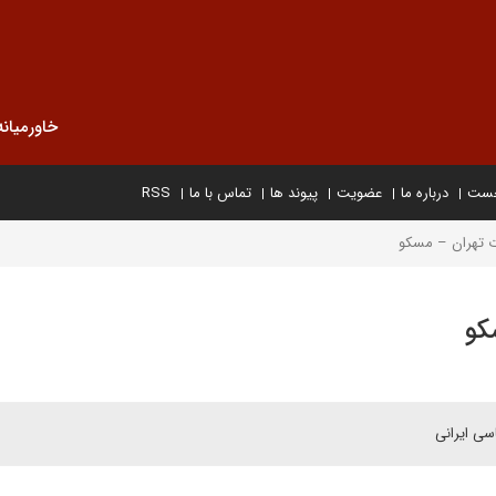
خاورمیانه
خست
درباره ما
عضویت
پیوند ها
تماس با ما
RSS
 تهران – مسکو
کو
سی ایرانی