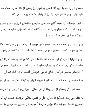
مسکو در رابطه با نیروگاه اتمی بوشهر نیز بیش از 10 سال است که با ایران بازی
مابه ازای این اقدام خود را نیز از رقبای خود دریافت می‌کند
.
با این اوصاف آیا امید آقای صالحی رئیس سازمان انرژی اتمی مبنی بر
بدیهی است که بسیار بعید است. ناگفته نماند که وزیر خارجه روسیه
نیروگاه بوشهر مطرح کرده اند؟!
این در حالی است که سخنگوی کمیسیون امنیت ملی
و سیاست خار
بوشهر بتواند فعالیت‌های عمومی خودرا آغاز کند، البته گفته می‌شود
ا
این اظهارات بیانگر آن است که مقامات دو کشور نمی‌دانند دقیقا نیر
مناسبات تهران–مسکو و رویکردهای
کرملین نسبت به تهران چنین می
1- مسکو بیشتر در کنار رقبای غربی خویش است تا در کنار تهران
2- تلاش‌های مسکو در راستای تحریم ایران و توقف غنی‌سازی اورانیوم از سوی تهران بیشتر از تلاش‌هایش در راستای تکمیل و راه‌اندازی نیروگاه اتمی بوشهر است
3- مسکو اگر بیشتر از غربی‌ها از غنی‌سازی اورانیوم در ایران ناخرسند نباشد
به نظر می‌رسد مسکو تا زمان حل و فصل نهائی پرونده هسته‌ای ای
تحویل
ندهد، بویژه انکه وزیر خارجه آمریکا در همین خصوص به 