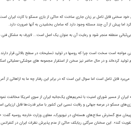
خود سخنی قابل تامل بر زبان جاری ساخت که حاکی از بازی مسکو با کارت ایران است
دارد که سامان بخشیدن به آنها ضرورت دارد.
بی‌ثباتی منطقه منجر شود و رعایت آن به عنوان یک
اصل است
...
لاورف به مشکل فنی در
است چرا که روسها در تولید تسلیحات در سطح بالائی قرار دارند. 
3 برای آنها قدیمی شده و به دنبال آن اس-400 هم تولید کرده‌اند و در حال حاضر نیز سخن از استقرار مجموعه های موشکی-عملیاتی ا
می‌برد قابل
تامل است اما سوال این است که در برابر این رفتار چه ما به ازا‌هائی از آمر
یه ایران از مسیر شورای امنیت با تحریم‌های
یک‌جانبه ایران از سوی‌ ا
مریکا مخالفت نمو
بازی‌های مسکو در عرصه جهانی و رقابت نسبی این کشور با سایر قدرت‌ها
قابل ارزیابی ا
 پیمان منع گسترش
سلاح‌های هسته‌ای در نیویورک، معاون وزارت خارجه روسیه گفت: «
تقویت کند». این سخنان سرگئی ریابکف
حاکی از عدم پذیرش نظرات ایران در کنفرانس ب