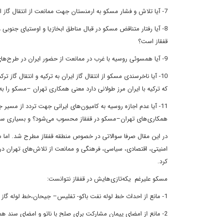
7- آیا تلاش و فشار مسکو به ارمنستان جهت ممانعت از انتقال گاز ایران به سایر مقاصد از طریق این کشور حاکی از نقش تنش‌زدائی مسکو در منطقه است؟
8- آیا رفتار متناقض مسکو در قبال مناطق ابخازیا و اوستیای جنوبی و مناطق مسلمان
قفقاز است؟
9- آیا همسوئی روسیه با غرب در ممانعت از حضور ایران در طرح‌های انتقال انرژی به
10- آیا ناخرسندی مسکو از انتقال گاز ایران به ترکیه و انتقال گاز ترکمنستان به
که
ترکیه با ایران مرز طولانی دارد معنی همکاری تهران –مسکو را ب
11- آیا عدم اجازه روسیه به کامیون‌های ایرانی جهت تردد از مسیر جمهوری آذربایجان به روسیه که منجر به کاهش صادرات ایران به این کشور شد، نمونه دیگری از
همکاری‌های تهران–مسکو در قفقاز محسوب می‌شود؟ و بسیاری سوا
در این مقال صرفا سوالاتی در خصوص منطقه قفقاز مطرح شد
.
اما 
امنیتی، اقتصادی، سیاسی، فرهنگی و ممانعت از تلاش‌های تهران در
کرد
.
مسکو علیرغم یکه‌تازی‌هایش در قفقاز نتوانست
:
1- مانع از احداث خط لوله نفت باکو- تفلیس– جیحان،خط لوله گاز بکو- تفلیس– ارز روم
2- مانع از امضای پیمان مشارکت برای صلح با ناتو و امضای سند همکاری‌های انفرادی با