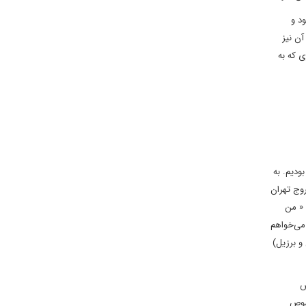
د و
آن نیز
ی که به
بودیم. به
وج تهران
 « من
ران می‌خواهم
 و برزیل)
س
وص