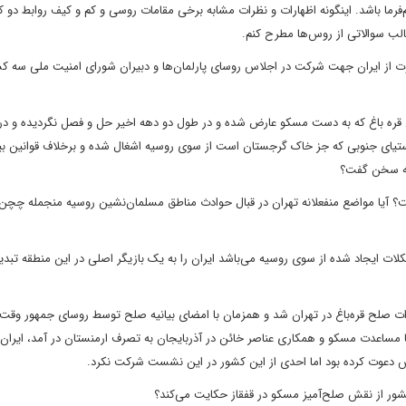
ما باشد. اینگونه
اظهارات و نظرات مشابه برخی مقامات روسی و کم و کیف روابط دو 
قالب سوالاتی از روس‌ها مطرح
کنم.
جهت شرکت در اجلاس روسای پارلمان‌ها و دبیران شورای امنیت ملی سه کش
مسکو عارض شده و در طول دو دهه اخیر
حل و فصل نگردیده و در
ستیای جنوبی که جز خاک گرجستان است از سوی
روسیه اشغال شده و برخلاف قوانین بی
قه سخن گفت؟
تهران در قبال حوادث مناطق مسلمان‌نشین روسیه منجمله چچن 
کلات ایجاد شده
از سوی روسیه می‌باشد ایران را به یک بازیگر اصلی در این منطقه تبدی
شد و همزمان با امضای بیانیه صلح توسط روسای جمهور وقت ا
ا مساعدت مسکو و همکاری عناصر خائن
در آذربایجان به تصرف ارمنستان در آمد، ایران 
دعوت کرده بود اما احدی از این کشور در این
نشست شرکت نکرد
.
‌آمیز مسکو در قفقاز حکایت می‌کند؟