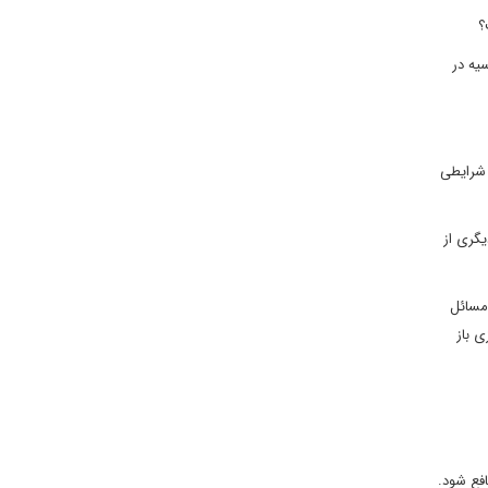
یه در
 شرایطی
مسائل
ی باز
فع شود
.