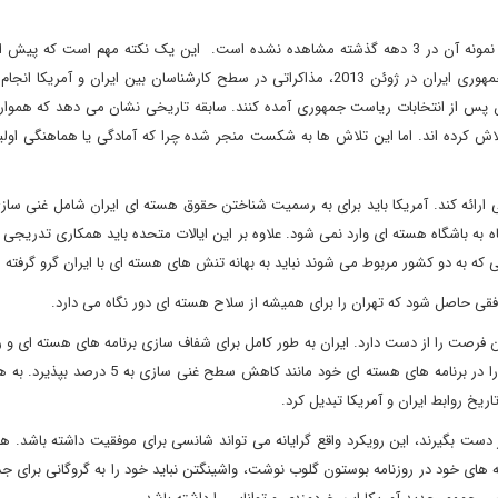
آمریکا و ایران باید به دنبال مذاکرات جامع و ادامه داری باشند که نمونه آن در 3 دهه گذشته مشاهده نشده است. این یک نکته مهم است 
ریاست جمهوری آمریکا در نوامبر سال جاری و انتخابات ریاست جمهوری ایران در ژوئن 2013، مذاکراتی در سطح کارشناسان بین ایران و 
ران پس از انتخابات ریاست جمهوری آمده کنند. سابقه تاریخی نشان می دهد که هموار
اش کرده اند. اما این تلاش ها به شکست منجر شده چرا که آمادگی یا هماهنگی اولی
یی ارائه کند. آمریکا باید برای به رسمیت شناختن حقوق هسته ای ایران شامل غنی سازی
ه به باشگاه هسته ای وارد نمی شود. علاوه بر این ایالات متحده باید همکاری تدریجی با
ئلی که به دو کشور مربوط می شوند نباید به بهانه تنش های هسته ای با ایران گرو گرفته 
افقی حاصل شود که تهران را برای همیشه از سلاح هسته ای دور نگاه می دارد.
 فرصت را از دست دارد. ایران به طور کامل برای شفاف سازی برنامه های هسته ای و ر
ها آمادگی دارد. علاوه بر این ایران آماده است تا محدودیت هایی را در برنامه های هسته ای خود مانن
ریخ روابط ایران و آمریکا تبدیل کرد.
ر دست بگیرند، این رویکرد واقع گرایانه می تواند شانسی برای موفقیت داشته باشد. هم
له های خود در روزنامه بوستون گلوب نوشت، واشینگتن نباید خود را به گروگانی برای ج