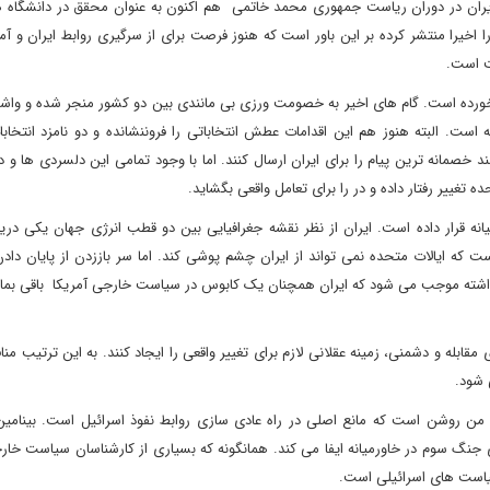
ران در دوران ریاست جمهوری محمد خاتمی هم اکنون به عنوان محقق در دانشگاه ها
خیرا منتشر کرده بر این باور است که هنوز فرصت برای از سرگیری روابط ایران و آم
ت است.
خورده است. گام های اخیر به خصومت ورزی بی مانندی بین دو کشور منجر شده و واش
 است. البته هنوز هم این اقدامات عطش انتخاباتی را فروننشانده و دو نامزد انتخا
 خصمانه ترین پیام را برای ایران ارسال کنند. اما با وجود تمامی این دلسردی ها و 
ه تغییر رفتار داده و در را برای تعامل واقعی بگشاید.
یانه قرار داده است. ایران از نظر نقشه جغرافیایی بین دو قطب انرژی جهان یکی دری
ه ایالات متحده نمی تواند از ایران چشم پوشی کند. اما سر باززدن از پایان دادن 
 داشته موجب می شود که ایران همچنان یک کابوس در سیاست خارجی آمریکا باقی بمان
مقابله و دشمنی، زمینه عقلانی لازم برای تغییر واقعی را ایجاد کنند. به این ترتیب منا
 شود.
ی من روشن است که مانع اصلی در راه عادی سازی روابط نفوذ اسرائیل است. بینامین 
گ سوم در خاورمیانه ایفا می کند. همانگونه که بسیاری از کارشناسان سیاست خارج
سیاست های اسرائیلی است.