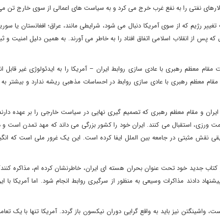
های نفتی را به نفع غرب خرج می کرد و به سیاست های اعمالی از سوی خارج تن می 
ییر رژیم که از سوی آمریکا دنبال می شود، شرایطی مانند، عراق؛ افغانستان یا سوریه
ه پس از انقلاب اسلامی اتفاق افتاد را به خاطر می آورند. به همین دلیل امنیت و ثب
 مقام معظم رهبری با عادی سازی روابط ایران – آمریکا را به ایدئولوژی غیر قابل ا
 مقام معظم رهبری با عادی سازی روابط در احساسات مذهبی ریشه ندارد و بیشتر به 
یران و مقام معظم رهبری که تصمیم گیری نهایی در سیاست خارجی را بر عهده دارند، 
ومت ورزی، استقبال می کنند. ایران خود را کشور بزرگی می داند که مهد تمدن است و 
سیقی نقش مثبتی در جامعه بین الملل ایفا کرده است. این یک غرور ملی است که انگیز
 در کتاب جدید خود تحت عنوان بحران هسته ای ایران، خاطرنشان کرده ام، مذاکره کنن
نهاد دادند مذاکرات وسیعی به منظور از سرگیری روابط انجام شود. اما آمریکا با ای
ت، واشینگتن نیز باید به واقع گرایی دوران نیکسون باز گردد. آمریکا تنها با یک تعام