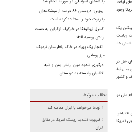
پایگاه‌های اسرائیلی در سوریه انجام شد
ی ایالات
ریکا وجود
رویترز: عربستان ۸۶ درصد از موشک‌های
پاتریوت خود را استفاده کرده است
ینگتن یک
کنترل ایوانوفکا در خارکیف اوکراین به دست
بات ریاست
ارتش روسیه افتاد
دشمنی ها،
انفجار یک پهپاد در خاک بلغارستان نزدیک
مرز رومانی
ای خزر در
درگیری شدید میان ارتش یمن و شبه
به روابط
نظامیان وابسته به عربستان
د و کشور
مطالب مرتبط
فع ملی دو
اوباما می‌خواهد با ایران معامله کند
نتانیاهو،
ضرورت تشدید ریسک آمریکا در مقابل
ی آمریکا
ایران