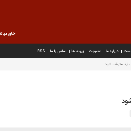
خاورمیانه
خست
درباره ما
عضویت
پیوند ها
تماس با ما
RSS
باید متوقف شود
شود