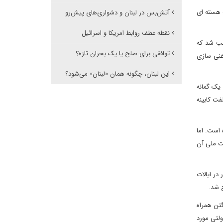
 هسته ای
آتش‌بس در لبنان و دشواری‌های پیش‌‌رو
نقطه عطف روابط امریکا و اسرائیل
وجب شد که
توافقی برای صلح یا یک بحران تازه؟
غنی سازی
این لبنان، چگونه همان «لبنان» می‌شود؟
 یک گمانه
فت کابینه
 است. اما
یت ملی آن
در ایالات
ح شد.
تن همراه
لتی مورد