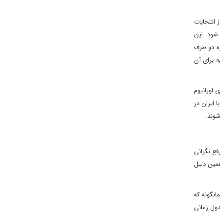
که پیش از انتخابات
آمریکا انجام شود. این
ه دو طرف
ه برای آن
 اورانیوم
 ایران در
شوند.
فع نگرانی
د کاهش سطح غنی سازی به 5 درصد بپذیرد. به همین دلیل
انگونه که
دول زمانی