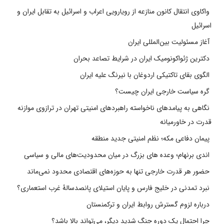
واکاوی انتقال کانون منازعه از رویارویی اعراب و اسرائیل به تقابل ایران و
اسرائیل
آغاز مسئولیت بین‌المللی ایران
دکترین ژئواکونومیک ایران در شرایط تصاعد بحران
الگوی بقای تاکتیکی اردوغان با نیرنگ علیه ایران
گره سیاست خارجی ایران چیست؟
نگاهی به پیامدهای ناخواسته راهبردهای امنیتی تهران در ترازوی موازنه
قدرت در خاورمیانه
پیمان دفاعی مکه؛ نظم امنیتی جدید منطقه
اندی برنهام؛ وعده های بزرگ در میان محدودیت‌های مالی و سیاسی
حضور هر قدرت خارجی تنها به حوزه‌های اقتصادی محدود نمی‌ماند
نبرد تمدنی در خلیج فارس و پایان استیلای پانصدسالۀ غرب استعماری؟
درباره لزوم گسترش روابط ایران و ترکمنستان
چرا احتمال یک دوره جنگ شدید دیگر، می‌تواند بالا باشد؟