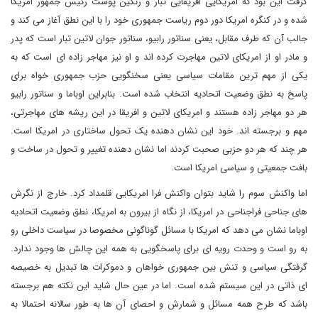
گرفت این بود که امریکایی افریقایی تبار و رنگین پوست رئیس جمهور امریکا
شده و در کنگره امریکا دور دوم ریاست جمهوری خود را با این نطق آغاز می کند و
جالب آن که طرف مقابل، یعنی سناتور رابیو، سناتور جوان لاتین تبار است که پدر
و مادر او از امریکای لاتین مهاجرت کرده اند و او نیز مهاجر زاده ای است که به
یکی از مهم ترین مقامات سیاسی یعنی سخنگویی حزب جمهوری خواه برای
پاسخ به نطق وضعیت اتحادیه انتخاب شده است. بنابراین اوباما و سناتور رابیو
هر دو مهاجر زاده هستند و امریکای لاتین و افریقا در این ریشه های مهاجرتی،
مهم و برجسته اند. خود این نشان دهنده یک تحول ساختاری در امریکا است.
هر چند که هر دو حزبی صحبت کردند اما نشان دهنده تغییر و تحول در ساخت و
بافت جمعیتی و سیاسی امریکا است.
اما واکنش سوم را شاید بتوان واکنش فرا امریکایی قلمداد کرد. خارج از نگرش
های جناحی فراجناحی در امریکا، از نگاه از بیرون به امریکا، نطق وضعیت اتحادیه
اوباما نشان می دهد که امریکا با مسائل گوناگونی مخصوصا در سیاست داخلی رو
به رو است و وحدت رویه ای برای پاسخگویی به همه این چالش ها وجود ندارد.
گرفتگی سیاسی و تنش بین جمهوری خواهان و دموکرات ها تبدیل به خصیصه
ای ذاتی در این سیستم شده است. اما در عین حال شاید این نکته هم برجسته
باشد که طرح همه مسائل و شمارش و احصای آن ها به طور سالانه احتمالا به