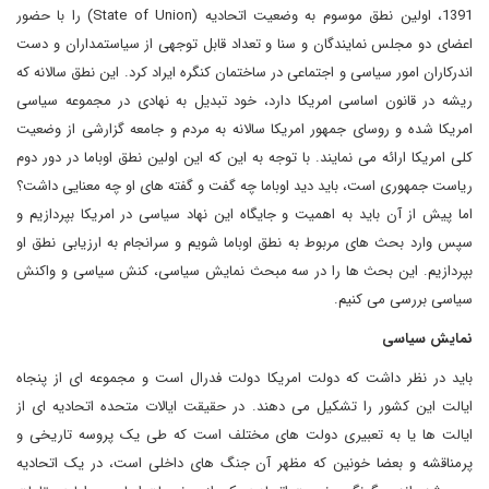
1391، اولین نطق موسوم به وضعیت اتحادیه
(State of Union)
را با حضور
اعضای دو مجلس نمایندگان و سنا و تعداد قابل توجهی از سیاستمداران و دست
اندرکاران امور سیاسی و اجتماعی در ساختمان کنگره ایراد کرد. این نطق سالانه که
ریشه در قانون اساسی امریکا دارد، خود تبدیل به نهادی در مجموعه سیاسی
امریکا شده و روسای جمهور امریکا سالانه به مردم و جامعه گزارشی از وضعیت
کلی امریکا ارائه می نمایند. با توجه به این که این اولین نطق اوباما در دور دوم
ریاست جمهوری است، باید دید اوباما چه گفت و گفته های او چه معنایی داشت؟
اما پیش از آن باید به اهمیت و جایگاه این نهاد سیاسی در امریکا بپردازیم و
سپس وارد بحث های مربوط به نطق اوباما شویم و سرانجام به ارزیابی نطق او
بپردازیم. این بحث ها را در سه مبحث نمایش سیاسی، کنش سیاسی و واکنش
سیاسی بررسی می کنیم.
نمایش سیاسی
باید در نظر داشت که دولت امریکا دولت فدرال است و مجموعه ای از پنجاه
ایالت این کشور را تشکیل می دهند. در حقیقت ایالات متحده اتحادیه ای از
ایالت ها یا به تعبیری دولت های مختلف است که طی یک پروسه تاریخی و
پرمناقشه و بعضا خونین که مظهر آن جنگ های داخلی است، در یک اتحادیه