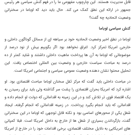
قابل مدیریت هستند. این چارچوب مفهومی ما را در فهم کنش سیاسی هر رئیس
جمهور در ارائه این نطق کمک می کند. حال باید دید که اوباما در سخنرانی
وضعیت اتحادیه چه گفت؟
کنش سیاسی اوباما
اوباما در نطق اخیر وضعیت اتحادیه خود بر سیاهه ای از مسائل گوناگون داخلی و
خارجی امریکا تمرکز کرد. اغراق نخواهد بود اگر بگوییم بیش از نود درصد از
موضوعاتی که اوباما به آن ها پرداخت ماهیت داخلی داشتند و شاید کمتر از ده
درصد به مباحث سیاست خارجی و وضعیت بین المللی اختصاص یافت. این
تحلیل محتوا نشان دهنده وضعیت عمومی سیاسی و اجتماعی امریکا است.
در مباحث داخلی باید گفت که مرکز ثقل سخنان اوباما مباحث اقتصادی بود. او
اشاره کرد که امریکا بحران اقتصادی را پشت سر گذاشته ولی باید برای رسیدن به
یک اقتصاد قوی تر تلاش کند و در این زمینه به اقداماتی که دولت او انجام داده و
اقداماتی که باید انجام بگیرد پرداخت. در زمینه اقداماتی که انجام گرفته، ایجاد
شغل یکی از محورهای اساسی بود و نکته قابل توجهی که اوباما در این سخنرانی
گفت، بازگرداندن بسیاری از شغل ها از خارج به داخل امریکا است. قبلا کمپانی
های امریکایی به دلایل مختلف اقتصادی، برخی اقدامات خود را در خارج از امریکا