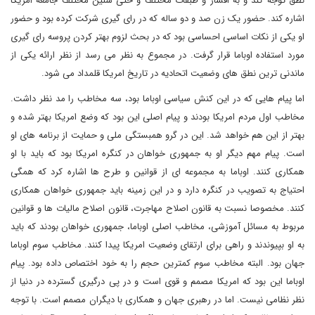
نطق توجه کند و به اقشار و طبقات مختلف و حتی سنین مختلف جامعه امریکا
اشاره کند. حضور یک زن صد و دو ساله که در رای گیری شرکت کرده بود و حضور
او یکی از نکات اساسی احساسی بود که در بحث لزوم بهتر کردن پروسه رای گیری
مورد استفاده اوباما قرار گرفت. در مجموع به نظر می رسد از نظر ارائه یکی از
ماندنی ترین نطق های وضعیت اتحادیه در تاریخ امریکا قلمداد می شود.
اما پیام هایی که در این کنش سیاسی اوباما بود، سه مخاطب را مد نظر داشت.
مخاطب اول مردم امریکا بودند و پیام اصلی این بود که وضع امریکا بهتر شده و
بهتر از این هم خواهد شد. این در گرو همبستگی ملی و حمایت از برنامه های او
است. پیام مهم دیگر او به جمهوری خواهان در کنگره امریکا بود که باید با او
همکاری کنند. اوباما به مجموعه ای از قوانین و طرح ها اشاره کرد که همگی
احتیاج به تصویب در کنگره دارد و در این زمینه باید جمهوری خواهان همکاری
کنند. مخصوصا نسبت به قانون اصلاح مهاجرت، قانون اصلاح مالیات ها و قوانین
مربوط به مسائل آموزشی، مخاطب اصلی اوباما، جمهوری خواهان بودند که باید
به او بپیوندند و راهی برای ارتقای وضعیت امریکا پیدا کنند. مخاطب سوم اوباما
جهان بود. البته مخاطب سوم کمترین حجم را به خود اختصاص داده بود. پیام
اوباما این بود که امریکا مصمم و قوی است و در پی درگیری گسترده در دنیا از
نظر نظامی نیست. اما در رهبری جهان و همکاری با دیگران مصمم است. با توجه