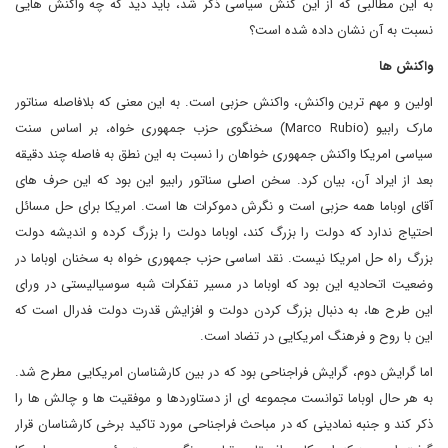
به این مطالبی که از این کنش سیاسی ذکر شد، باید دید که چه واکنش هایی
نسبت به آن نشان داده شده است؟
واکنش ها
اولین و مهم ترین واکنش، واکنش حزبی است. به این معنی که بلافاصله سناتور
مارک رابیو
(Marco Rubio)
سخنگوی حزب جمهوری خواه، بر اساس سنت
سیاسی امریکا واکنش جمهوری خواهان را نسبت به این نطق به فاصله چند دقیقه
بعد از ایراد آن، بیان کرد. سخن اصلی سناتور رابیو این بود که این حرف های
آقای اوباما همه حزبی است و نگرش دموکرات ها است. امریکا برای حل مسائل
احتیاج ندارد که دولت را بزرگ کند، اوباما دولت را بزرگ کرده و اندیشه دولت
بزرگ راه حل امریکا نیست. نقد اساسی حزب جمهوری خواه به سخنان اوباما در
وضعیت اتحادیه این بود که اوباما در مسیر تفکرات شبه سوسیالیستی در ورای
این طرح ها، به دنبال بزرگ کردن دولت و افزایش قدرت دولت فدرال است که
این با روح و فرهنگ امریکایی در تضاد است.
اما گرایش دوم، گرایش فراجناحی بود که در بین کارشناسان امریکایی مطرح شد.
به هر حال اوباما توانست مجموعه ای از دستاوردها و موفقیت ها و چالش ها را
ذکر کند و جنبه نمادینی که در مباحث فراجناحی مورد تاکید برخی کارشناسان قرار