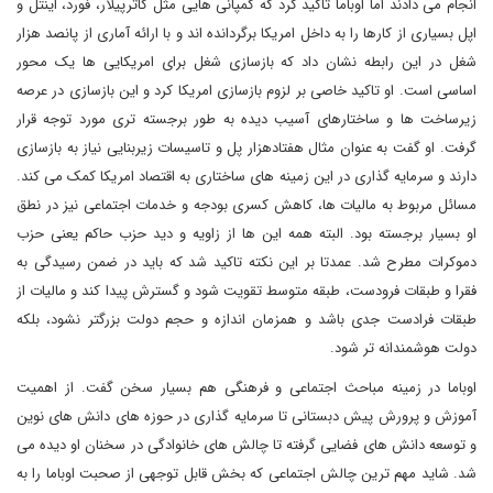
انجام می دادند اما اوباما تاکید کرد که کمپانی هایی مثل کاترپیلار، فورد، اینتل و
اپل بسیاری از کارها را به داخل امریکا برگردانده اند و با ارائه آماری از پانصد هزار
شغل در این رابطه نشان داد که بازسازی شغل برای امریکایی ها یک محور
اساسی است. او تاکید خاصی بر لزوم بازسازی امریکا کرد و این بازسازی در عرصه
زیرساخت ها و ساختارهای آسیب دیده به طور برجسته تری مورد توجه قرار
گرفت. او گفت به عنوان مثال هفتادهزار پل و تاسیسات زیربنایی نیاز به بازسازی
دارند و سرمایه گذاری در این زمینه های ساختاری به اقتصاد امریکا کمک می کند.
مسائل مربوط به مالیات ها، کاهش کسری بودجه و خدمات اجتماعی نیز در نطق
او بسیار برجسته بود. البته همه این ها از زاویه و دید حزب حاکم یعنی حزب
دموکرات مطرح شد. عمدتا بر این نکته تاکید شد که باید در ضمن رسیدگی به
فقرا و طبقات فرودست، طبقه متوسط تقویت شود و گسترش پیدا کند و مالیات از
طبقات فرادست جدی باشد و همزمان اندازه و حجم دولت بزرگتر نشود، بلکه
دولت هوشمندانه تر شود.
اوباما در زمینه مباحث اجتماعی و فرهنگی هم بسیار سخن گفت. از اهمیت
آموزش و پرورش پیش دبستانی تا سرمایه گذاری در حوزه های دانش های نوین
و توسعه دانش های فضایی گرفته تا چالش های خانوادگی در سخنان او دیده می
شد. شاید مهم ترین چالش اجتماعی که بخش قابل توجهی از صحبت اوباما را به