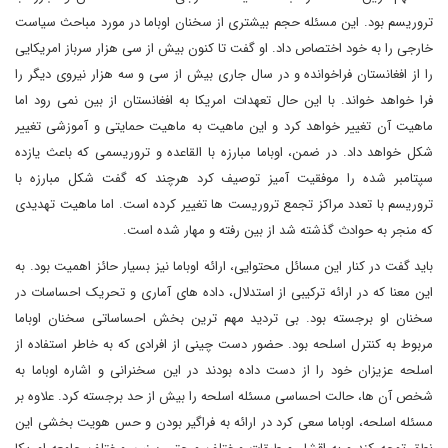
تروریسم بود. این مسئله حجم بیشتری از سخنان اوباما در مورد مباحث سیاست
خارجی را به خود اختصاص داد. او گفت تا کنون بیش از سی هزار سرباز امریکایی
را از افغانستان فراخوانده و در سال جاری بیش از سی و سه هزار نیروی دیگر را
فرا خواهد خواند. با این حال تعهدات امریکا به افغانستان از بین نمی رود اما
ماهیت آن تغییر خواهد کرد و این ماهیت به ماهیت حمایتی و آموزشی تغییر
شکل خواهد داد. در ضمن، اوباما مبارزه با القاعده و تروریسمی که باعث یازده
سپتامبر شده را موفقیت آمیز توصیف کرد هرچند که گفت شکل مبارزه با
تروریسم با تعدد مراکز تجمع تروریست ها تغییر کرده است. اما ماهیت تهدیدی
که منجر به حوادث گذشته شد از بین رفته و مهار شده است.
باید گفت در کنار این مسائل محتوایی، ارائه اوباما نیز بسیار حائز اهمیت بود. به
این معنا که در ارائه ترکیبی از استدلال، داده های آماری و تحریک احساسات در
سخنان او برجسته بود. بی تردید مهم ترین بخش احساساتی سخنان اوباما
مربوط به کنترل اسلحه بود. حضور دست چینی از افرادی که به خاطر استفاده از
اسلحه عزیزان خود را از دست داده بودند در این سخنرانی و اشاره اوباما به
شخص آن ها، حالت احساسی مسئله اسلحه را بیش از حد برجسته کرد. علاوه بر
مسئله اسلحه، اوباما سعی کرد در ارائه به فراگیر بودن و حس هویت بخشی این