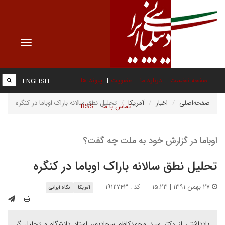
Toggle
vigation
صفحه نخست
درباره ما
عضویت
پیوند ها
ENGLISH
صفحه‌اصلی
اخبار
آمریکا
تحلیل نطق سالانه باراک اوباما در کنگره
تماس با ما
RSS
اوباما در گزارش خود به ملت چه گفت؟
تحلیل نطق سالانه باراک اوباما در کنگره
۲۷ بهمن ۱۳۹۱ | ۱۵:۲۳
کد : ۱۹۱۲۷۴۳
آمریکا
نگاه ایرانی
یادداشتی از دکتر سید محمدکاظم سجادپور، استاد دانشگاه و تحلیل گر