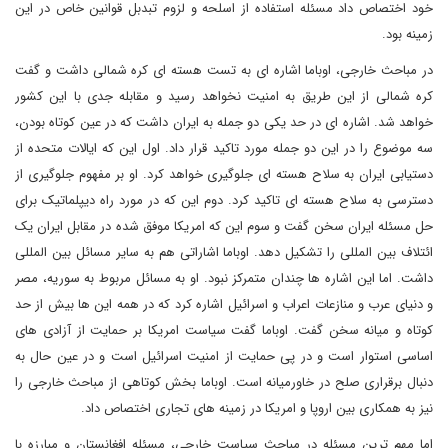
خود اختصاص داد مسئله استفاده از اسلحه و لزوم تبدبل قوانین خاص در این
زمینه بود.
در مباحث خارجی، اوباما اشاره ای به تست هسته ای کره شمالی داشت و گفت
کره شمالی از این طریق به امنیت نخواهد رسید و مقابله جدی با این کشور
خواهد شد. اشاره ای در حد یکی دو جمله به ایران داشت که در عین کوتاه بودن،
سه موضوع را در این دو جمله مورد تاکید قرار داد. اول این که ایالات متحده از
دستیابی ایران به سلاح هسته ای جلوگیری خواهد کرد. او بر مفهوم جلوگیری از
دسترسی به سلاح هسته ای تاکید کرد. دوم این که در مورد راه دیپلماتیک برای
حل مسئله ایران سخن گفت و سوم این که امریکا موفق شده در مقابل ایران یک
ائتلاف بین المللی را تشکیل دهد. اوباما اشاراتی هم به سایر مسائل بین المللی
داشت. اما این اشاره ها چندان متمرکز نبود. او به مسائل مربوط به سوریه، مصر
و دنیای عرب و منازعات اعراب و اسرائیل اشاره کرد که در همه این ها بیش از حد
کوتاه و میانه سخن گفت. اوباما گفت سیاست امریکا بر حمایت از آزادی های
اساسی استوار است و در پی حمایت از امنیت اسرائیل است و در عین حال به
دنبال برقراری صلح در خاورمیانه است. اوباما بخش کوتاهی از مباحث خارجی را
نیز به همکاری بین اروپا و امریکا در زمینه های تجاری اختصاص داد.
اما مهم ترین مسئله در مباحث سیاست خارجی، مسئله افغانستان و مبارزه با