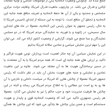
جمع شده اند. چگونگی وضعیت اتحادیه یکی از موضوعات اساسی و اولیه مقامات
ایالتی و فدرال می باشد. در چارچوب ماهیت فدرال امریکا، وظایف دولت مرکزی
مشخص و محدود و یکی از آن ها حفظ اتحادیه و تعریف منافع همه جانبه این
اتحادیه و تحقق آن منافع است. با توجه به این مسئله از ابتدای تاسیس امریکا تا
به حال، رئیس جمهور به عنوان رئیس این اتحادیه، معمولا در ماه های ابتدایی
سال مسیحی، در ژانویه و یا فوریه، به نمایندگان مردم امریکا که در دو مجلس
نمایندگان و سنا جمع می شوند، گزارشی از وضعیت کشور ارائه می کند. می توان
این را مهم ترین نمایش سیاسی و نمادین سالانه امریکا بدانیم.
در این نمایش سیاسی آن چه حائز اهمیت است پردازش نوعی هویت فراگیر و
تاکید بر ارزش های همه جانبه ای است که همه مردم امریکا یا به آن معتقدند یا
در مسیر برساختگی هویت ها به آن معتقد می شوند. علاوه بر این ماهیت
نمادین و نمایشی و جنبه های هویت بخش آن باید در نظر داشت که رئیس
جمهور امریکا معمولا از چالش هایی که امریکا در سیاست داخلی و خارجی با آن
ها رو به رو است نیز مطالبی را به اطلاع مردم امریکا می رساند و البته در این
چالش ها ظرفیت مدیریت خود و حزب حاکم را نیز به نمایش می گذارد. معمولا
هر رئیس جمهوری تاکید می کند که وضعیت اتحادیه قوی و پایدار و هویت
مستحکم است و ضمن بیان چالش ها یادآور می شود که این چالش ها همگی