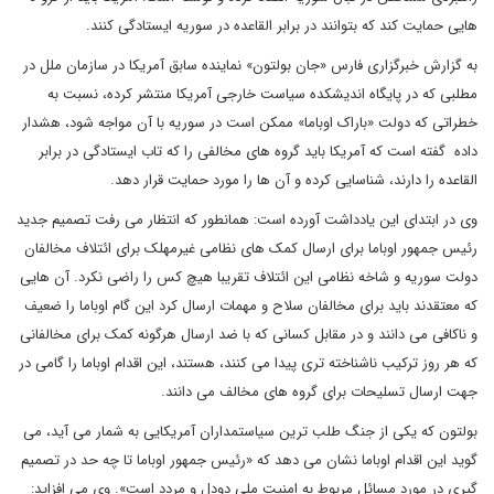
هایی حمایت کند که بتوانند در برابر القاعده در سوریه ایستادگی کنند.
به گزارش خبرگزاری فارس «جان بولتون» نماینده سابق آمریکا در سازمان ملل در
مطلبی که در پایگاه اندیشکده سیاست خارجی آمریکا منتشر کرده، نسبت به
خطراتی که دولت «باراک اوباما» ممکن است در سوریه با آن مواجه شود، هشدار
داده گفته است که آمریکا باید گروه های مخالفی را که تاب ایستادگی در برابر
القاعده را دارند، شناسایی کرده و آن ها را مورد حمایت قرار دهد.
وی در ابتدای این یادداشت آورده است: همانطور که انتظار می رفت تصمیم جدید
رئیس جمهور اوباما برای ارسال کمک های نظامی غیرمهلک برای ائتلاف مخالفان
دولت سوریه و شاخه نظامی این ائتلاف تقریبا هیچ کس را راضی نکرد. آن هایی
که معتقدند باید برای مخالفان سلاح و مهمات ارسال کرد این گام اوباما را ضعیف
و ناکافی می دانند و در مقابل کسانی که با ضد ارسال هرگونه کمک برای مخالفانی
که هر روز ترکیب ناشناخته تری پیدا می کنند، هستند، این اقدام اوباما را گامی در
جهت ارسال تسلیحات برای گروه های مخالف می دانند.
بولتون که یکی از جنگ طلب ترین سیاستمداران آمریکایی به شمار می آید، می
گوید این اقدام اوباما نشان می دهد که «رئیس جمهور اوباما تا چه حد در تصمیم
گیری در مورد مسائل مربوط به امنیت ملی دودل و مردد است». وی می افزاید: