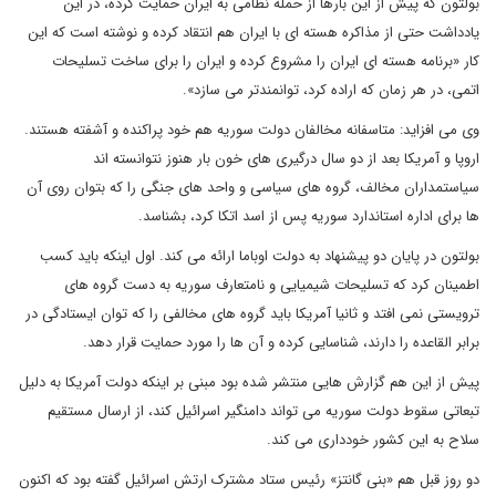
بولتون که پیش از این بارها از حمله نظامی به ایران حمایت کرده، در این
یادداشت حتی از مذاکره هسته ای با ایران هم انتقاد کرده و نوشته است که این
کار «برنامه هسته ای ایران را مشروع کرده و ایران را برای ساخت تسلیحات
اتمی، در هر زمان که اراده کرد، توانمندتر می سازد».
وی می افزاید: متاسفانه مخالفان دولت سوریه هم خود پراکنده و آشفته هستند.
اروپا و آمریکا بعد از دو سال درگیری های خون بار هنوز نتوانسته اند
سیاستمداران مخالف، گروه های سیاسی و واحد های جنگی را که بتوان روی آن
ها برای اداره استاندارد سوریه پس از اسد اتکا کرد، بشناسد.
بولتون در پایان دو پیشنهاد به دولت اوباما ارائه می کند. اول اینکه باید کسب
اطمینان کرد که تسلیحات شیمیایی و نامتعارف سوریه به دست گروه های
ترویستی نمی افتد و ثانیا آمریکا باید گروه های مخالفی را که توان ایستادگی در
برابر القاعده را دارند، شناسایی کرده و آن ها را مورد حمایت قرار دهد.
پیش از این هم گزارش هایی منتشر شده بود مبنی بر اینکه دولت آمریکا به دلیل
تبعاتی سقوط دولت سوریه می تواند دامنگیر اسرائیل کند، از ارسال مستقیم
سلاح به این کشور خودداری می کند.
دو روز قبل هم «بنی گانتز» رئیس ستاد مشترک ارتش اسرائیل گفته بود که اکنون