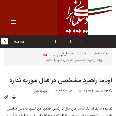
Toggle
vigation
صفحه نخست
درباره ما
عضویت
پیوند ها
ENGLISH
صفحه‌اصلی
اخبار
سرخط اخبار
تماس با ما
RSS
اوباما راهبرد مشخصی در قبال سوریه ندارد
اوباما راهبرد مشخصی در قبال سوریه ندارد
۲۳ اسفند ۱۳۹۱ | ۱۷:۱۶
کد : ۱۹۱۳۹۶۸
سرخط اخبار
نماینده سابق آمریکا در سازمان ملل از رئیس جمهور این کشور به دلیل نداشتن
راهبردی مشخص در قبال سوریه انتقاد کرده و نوشته است: آمریکا باید از گرو ه