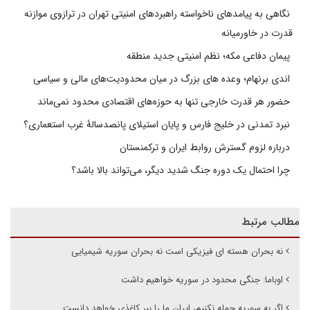
نگاهی به پیامدهای ناخواسته راهبردهای امنیتی تهران در ترازوی موازنه
قدرت در خاورمیانه
پیمان دفاعی مکه؛ نظم امنیتی جدید منطقه
اندی برنهام؛ وعده های بزرگ در میان محدودیت‌های مالی و سیاسی
حضور هر قدرت خارجی تنها به حوزه‌های اقتصادی محدود نمی‌ماند
نبرد تمدنی در خلیج فارس و پایان استیلای پانصدسالۀ غرب استعماری؟
درباره لزوم گسترش روابط ایران و ترکمنستان
چرا احتمال یک دوره جنگ شدید دیگر، می‌تواند بالا باشد؟
مطالب مرتبط
نه بحران هسته ای فیزیکی است نه بحران سوریه شیمیایی
اوباما: جنگی محدود در سوریه خواهیم داشت
اگر به سوریه حمله نکنیم، ایران ما را ببر کاغذی خواهد دانست