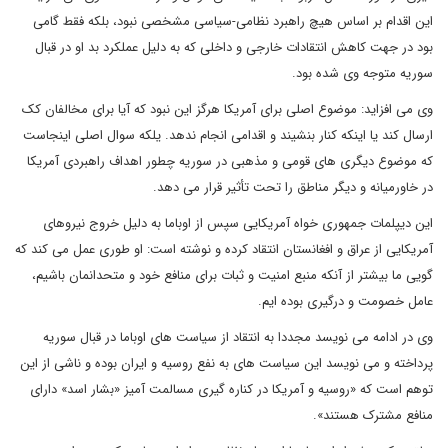
این اقدام بر اساس هیچ راهبرد نظامی-سیاسی مشخصی نبود، بلکه فقط گامی
بود در جهت کاهش انتقادات خارجی و داخلی که به دلیل عملکرد بد او در قبال
سوریه متوجه وی شده بود.
وی می افزاید: موضوع اصلی برای آمریکا هرگز این نبود که آیا برای مخالفان کک
ارسال کند یا اینکه کنار بنشیند و اقدامی انجام ندهد. یلکه سوال اصلی اینجاست
که موضوع دیگری های قومی و مذهبی در سوریه چطور اهداف راهبردی آمریکا
در خاورمیانه و دیگر مناطق را تحت تأثیر قرار می دهد.
این دیپلمات جمهوری خواه آمریکایی سپس از اوباما به دلیل خروج نیروهای
آمریکایی از عراق و افغانستان انتقاد کرده و نوشته است: او طوری عمل می کند که
گویی ما بیشتر از آنکه منبع امنیت و ثبات برای منافع خود و متحدانمان باشیم،
عامل خصومت و درگیری بوده ایم.
وی در ادامه می نویسد مجددا به انتقاد از سیاست های اوباما در قبال سوریه
پرداخته و می نویسد این سیاست های به نفع روسیه و ایران بوده و ناشی از این
توهم است که «روسیه و آمریکا در کناره گیری مسالمت آمیز «بشار اسد» دارای
منافع مشترک هستند».