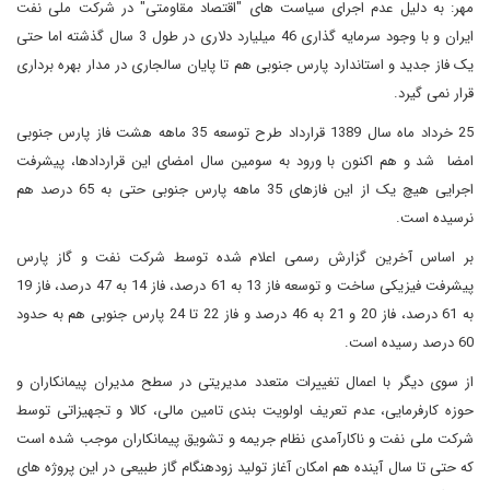
مهر: به دلیل عدم اجرای سیاست های "اقتصاد مقاومتی" در شرکت ملی نفت
ایران و با وجود سرمایه گذاری 46 میلیارد دلاری در طول 3 سال گذشته اما حتی
یک فاز جدید و استاندارد پارس جنوبی هم تا پایان سالجاری در مدار بهره برداری
قرار نمی گیرد.
25 خرداد ماه سال 1389 قرارداد طرح توسعه 35 ماهه هشت فاز پارس جنوبی
امضا شد و هم اکنون با ورود به سومین سال امضای این قراردادها، پیشرفت
اجرایی هیچ یک از این فازهای 35 ماهه پارس جنوبی حتی به 65 درصد هم
نرسیده است.
بر اساس آخرین گزارش رسمی اعلام شده توسط شرکت نفت و گاز پارس
پیشرفت فیزیکی ساخت و توسعه فاز 13 به 61 درصد، فاز 14 به 47 درصد، فاز 19
به 61 درصد، فاز 20 و 21 به 46 درصد و فاز 22 تا 24 پارس جنوبی هم به حدود
60 درصد رسیده است.
از سوی دیگر با اعمال تغییرات متعدد مدیریتی در سطح مدیران پیمانکاران و
حوزه کارفرمایی، عدم تعریف اولویت بندی تامین مالی، کالا و تجهیزاتی توسط
شرکت ملی نفت و ناکارآمدی نظام جریمه و تشویق پیمانکاران موجب شده است
که حتی تا سال آینده هم امکان آغاز تولید زودهنگام گاز طبیعی در این پروژه های