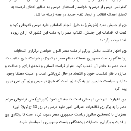
کنفرانس «پس از مرسی» خواستار استعفای مرسی به منظور اعطای فرصت به
تحقق اهداف انقلاب و ایجاد نظام جدید در همه زمینه ها شد.
وی از جنبش تمرد (شورش) به دلیل انجام اقداماتی علیه مرسی قدردانی کرد و
گفت که اقدامات این جنبش، انقلاب مصر را به ملت این کشور که از آن ربوده
شده بود، بازگرداند.
وی اظهار داشت: بخش بزرگی از ملت مصر اکنون خواهان برگزاری انتخابات
زودهنگام ریاست جمهوری هستند؛ نظام مصر در تمرکز بر خواسته های انقلاب که
ملت مصر به خاطر آن انقلاب کرد، اعم از کرامت انسانی و تحقق آزادی و عدالت و
مبارزه با فقر شکست خورد و اقتصاد در حال فروپاشی است و امنیت مطلقا وجود
ندارد و سیاست خارجی نیز به گونه ای است که هیچ توصیفی برای آن نمی توان
پیدا کرد.
این اظهارات البرادعی در حالی است که جنبش تمرد (شورش) طی فراخوانی مردم
مصر را به برگزاری تظاهرات اعتراض آمیز علیه مرسی در روز 30 ژوئن(9 تیر)
همزمان با نخستین سالروز ریاست جمهوری مصر دعوت کرده است تا برکناری وی
از قدرت و برگزاری انتخابات زودهنگام ریاست جمهوری را خواستار شوند.