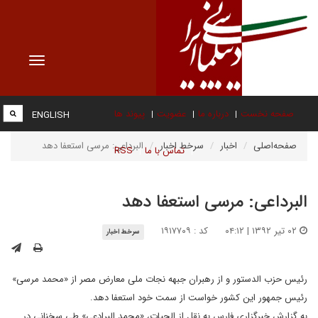
Toggle
vigation
صفحه نخست
درباره ما
عضویت
پیوند ها
ENGLISH
صفحه‌اصلی
اخبار
سرخط اخبار
البرداعی: مرسی استعفا دهد
تماس با ما
RSS
البرداعی: مرسی استعفا دهد
۰۲ تیر ۱۳۹۲ | ۰۴:۱۲
کد : ۱۹۱۷۷۰۹
سرخط اخبار
رئیس حزب الدستور و از رهبران جبهه نجات ملی معارض مصر از «محمد مرسی»
رئیس جمهور این کشور خواست از سمت خود استعفا دهد.
به گزارش خبرگزاری فارس به نقل از الحیات، «محمد البرادعی» طی سخنانی در