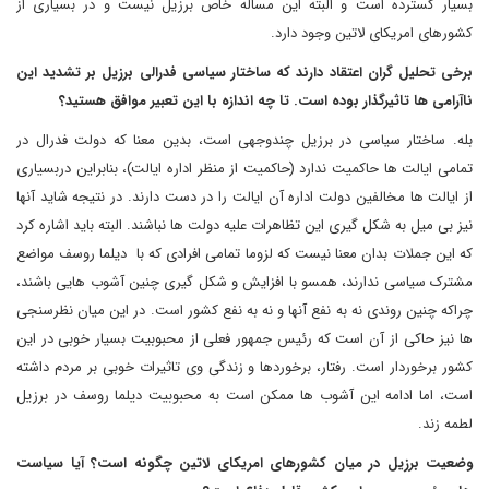
بسیار گسترده است و البته این مساله خاص برزیل نیست و در بسیاری از
کشورهای امریکای لاتین وجود دارد.
برخی تحلیل گران اعتقاد دارند که ساختار سیاسی فدرالی برزیل بر تشدید این
ناآرامی ها تاثیرگذار بوده است. تا چه اندازه با این تعبیر موافق هستید؟
بله. ساختار سیاسی در برزیل چندوجهی است، بدین معنا که دولت فدرال در
تمامی ایالت ها حاکمیت ندارد (حاکمیت از منظر اداره ایالت)، بنابراین دربسیاری
از ایالت ها مخالفین دولت اداره آن ایالت را در دست دارند. در نتیجه شاید آنها
نیز بی میل به شکل گیری این تظاهرات علیه دولت ها نباشند. البته باید اشاره کرد
که این جملات بدان معنا نیست که لزوما تمامی افرادی که با دیلما روسف مواضع
مشترک سیاسی ندارند، همسو با افزایش و شکل گیری چنین آشوب هایی باشند،
چراکه چنین روندی نه به نفع آنها و نه به نفع کشور است. در این میان نظرسنجی
ها نیز حاکی از آن است که رئیس جمهور فعلی از محبوبیت بسیار خوبی در این
کشور برخوردار است. رفتار، برخوردها و زندگی وی تاثیرات خوبی بر مردم داشته
است، اما ادامه این آشوب ها ممکن است به محبوبیت دیلما روسف در برزیل
لطمه زند.
وضعیت برزیل در میان کشورهای امریکای لاتین چگونه است؟ آیا سیاست