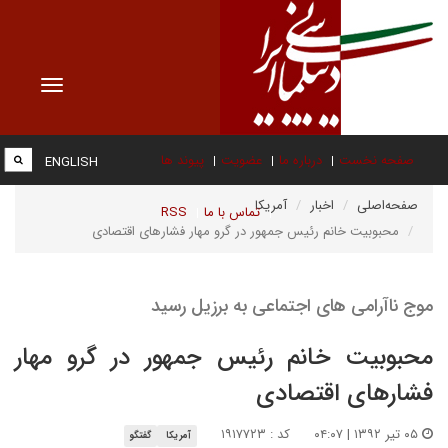
Toggle
vigation
صفحه نخست
درباره ما
عضویت
پیوند ها
ENGLISH
صفحه‌اصلی
اخبار
آمریکا
تماس با ما
RSS
محبوبیت خانم رئیس جمهور در گرو مهار فشارهای اقتصادی
موج ناآرامی های اجتماعی به برزیل رسید
محبوبیت خانم رئیس جمهور در گرو مهار
فشارهای اقتصادی
۰۵ تیر ۱۳۹۲ | ۰۴:۰۷
کد : ۱۹۱۷۷۲۳
آمریکا
گفتگو