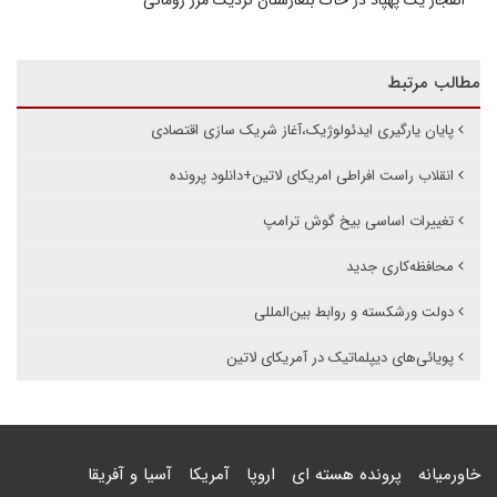
انفجار یک پهپاد در خاک بلغارستان نزدیک مرز رومانی
مطالب مرتبط
پایان یارگیری ایدئولوژیک،آغاز شریک سازی اقتصادی
انقلاب راست افراطی امریکای لاتین+دانلود پرونده
تغییرات اساسی بیخ گوش ترامپ
محافظه‌کاری جدید
دولت ورشکسته و روابط بین‌المللی
پویائی‌های دیپلماتیک در آمریکای لاتین
خاورمیانه
پرونده هسته ای
اروپا
آمریکا
آسیا و آفریقا