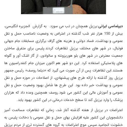
دیپلماسی ایرانی
:برزیل همچنان در تب می سوزد. به گزارش الجزیره انگلیسی،
بیش از 150 هزار نفر شب گذشته در اعتراض به وضعیت نامناسب حمل و نقل
عمومی و بهداشت، فساد دولتی و هزینه های گزاف برگزاری مسابقات جام جهانی
فوتبال، در شهر های مختلف برزیل تظاهرات کردند.پلیس برای متفرق ساختن
جمعیت معترض در شهر های بلو هوریزونته و سالوادور، از گاز اشک آور و گلوله
های پلاستیکی استفاده کرد. این دو شهر هم اکنون میزبان جام کنفدراسیون ها
هستند.این تظاهرات پس از آن صورت می گیرد که «دیلما روسف» رئیس جمهور
برزیل روز گذشته با ارائه طرح های پیشنهادی، از اصلاحات در حوزه حمل و نقل
عمومی و بهداشت خبر داده بود. این طرح ها شامل بهبود وضعیت حمل و نقل
عمومی و آموزش عالی این کشور می شود.روسف همچنین وعده داد که هزاران
پزشک را وارد برزیل کند تا سطح خدمات درمانی در این کشور بهبود یابد.
اعتراضات در برزیل از هفته گذشته آغاز شد، زمانی که تظاهرات مسالمت آمیز
دانشجویان این کشور علیه افزایش بهای حمل و نقل عمومی با دخالت پلیس به
خشونت انجامید.سپس موج اعتراضات به گروه های گسترده تری از مردم برزیل