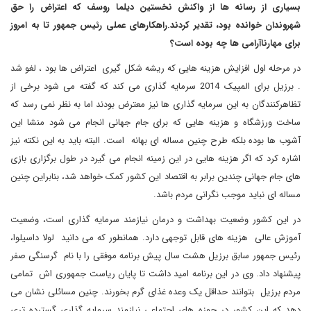
بسیاری از رسانه ها از واکنش نخستین دیلما روسف که اعتراض را حق
شهروندان خوانده بود، تقدیر کردند.راهکارهای عملی رئیس جمهور تا به امروز
برای مهارناآرامی ها چه بوده است؟
در مرحله اول افزایش هزینه هایی که ریشه شکل گیری اعتراض ها بود ، لغو شد
. برزیل برای المپیک 2014 سرمایه گذاری می کند که گفته می شود برخی از
تظاهرکنندگان به این سرمایه گذاری ها نیز معترض بودند اما به نظر نمی رسد که
ساخت ورزشگاه و هزینه هایی که برای جام جهانی انجام می شود منشا این
آشوب ها بوده بلکه طرح چنین مساله ای بهانه است. البته باید به این نکته نیز
اشاره کرد که اگر هزینه هایی در این زمینه انجام می گیرد در طول برگزاری بازی
های جام جهانی چندین برابر به اقتصاد این کشور کمک خواهد شد، بنابراین چنین
مساله ای نباید موجب نگرانی مردم باشد.
در این کشور وضعیت بهداشت و درمان نیازمند سرمایه گذاری است، وضعیت
آموزش عالی هزینه های قابل توجهی دارد. همانطور که می دانید لولا داسیلوا،
رئیس جمهور سابق برزیل هشت سال پیش برنامه موفقی را با نام گرسنگی صفر
پیشنهاد داد. وی در این برنامه امید داشت تا پایان ریاست جمهوری اش تمامی
مردم برزیل بتوانند حداقل یک وعده غذای گرم بخورند. چنین مسائلی نشان می
دهد که این کشور در حوزه های اجتماعی نیازمند سرمایه گذاری گسترده تری