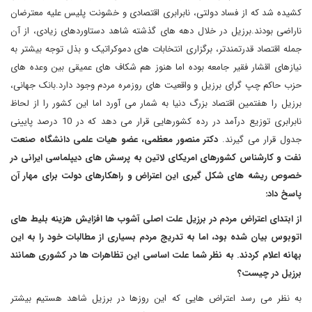
کشیده شد که از فساد دولتی، نابرابری اقتصادی و خشونت پلیس علیه معترضان
ناراضی بودند.برزیل در خلال دهه های گذشته شاهد دستاوردهای زیادی، از آن
جمله اقتصاد قدرتمندتر، برگزاری انتخابات های دموکراتیک و بذل توجه بیشتر به
نیازهای اقشار فقیر جامعه بوده اما هنوز هم شکاف های عمیقی بین وعده های
حزب حاکم چپ گرای برزیل و واقعیت های روزمره مردم وجود دارد.بانک جهانی،
برزیل را هفتمین اقتصاد بزرگ دنیا به شمار می آورد اما این کشور را از لحاظ
نابرابری توزیع درآمد در رده کشورهایی قرار می دهد که در 10 درصد پایینی
جدول قرار می گیرند.
دکتر منصور معظمی، عضو هیات علمی دانشگاه صنعت
نفت و کارشناس کشورهای امریکای لاتین
به پرسش های دیپلماسی ایرانی در
خصوص ریشه های شکل گیری این اعتراض و راهکارهای دولت برای مهار آن
پاسخ داد:
از ابتدای اعتراض مردم در برزیل علت اصلی آشوب ها افزایش هزینه بلیط های
اتوبوس بیان شده بود، اما به تدریج مردم بسیاری از مطالبات خود را به این
بهانه اعلام کردند. به نظر شما علت اساسی این تظاهرات ها در کشوری همانند
برزیل در چیست؟
به نظر می رسد اعتراض هایی که این روزها در برزیل شاهد هستیم بیشتر