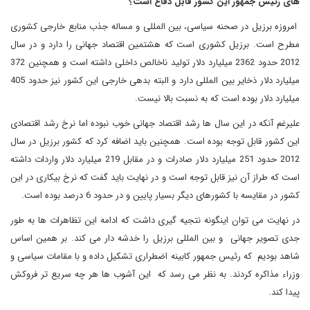
های رئیس جمهور این کشور قابل دفاع است؟
امروزه برزیل در صحنه سیاسی، بین المللی و مساله جذب منابع خارجی کشوری
مطرح است. برزیل کشوری است که هشتمین اقتصاد جهانی را دارد و در سال
2012 حدود 2362 میلیارد دلار تولید ناخالص داخلی داشته است و همچنین 372
میلیارد دلار ذخایر بین المللی دارد و البته بدهی خارجی این کشور نیز حدود 405
میلیارد دلار بوده است که به نسبت بالا نیست.
علیرغم آنکه در این سال ها رشد اقتصاد جهانی خوب نبوده اما نرخ رشد اقتصادی
این کشور قابل توجه بوده است. همچنین باید اضافه کرد که کشور برزیل در سال
2012 حدود 251 میلیارد دلار صادرات و در مقابل 219 میلیارد دلار واردات داشته
است که طراز آن نیز قابل توجه است و در نهایت باید گفت که نرخ بیکاری در این
کشور در مقایسه با کشورهای دیگر بسیار پایین و در حدود 6 درصد بوده است.
در نهایت می توان اینگونه نتجیه گیری داشت که ادامه این تظاهرات ها به طور
جدی تصویر جهانی و بین المللی برزیل را خدشه دار می کند. بر همین اساس
شاهد بودیم که رئیس جمهور کابینه اضطراری تشکیل داده و با مقامات سیاسی و
وزراء مذاکره کردند. به نظر می رسد که این آشوب ها هر چه سریع تر فروکش
پیدا کند.