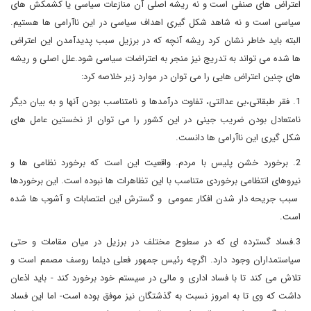
اعتراض های صنفی است و نه ریشه اصلی آن منازعات سیاسی یا کشمکش های
سیاسی است و نه شاهد شکل گیری اهداف سیاسی در این ناآرامی ها هستیم.
البته باید خاطر نشان کرد ریشه آنچه که در برزیل سبب پدیدآمدن این اعتراض
ها شده می تواند به تدریج نیز منجر به اعتراضات سیاسی شود.علل اصلی و ریشه
های چنین اعتراض هایی را می توان در موارد زیر خلاصه کرد:
1. فقر طبقاتی،بی عدالتی، تفاوت درآمدها و نامتناسب بودن آنها و به بیان دیگر
نامتعادل بودن ضریب جینی در این کشور را می توان از نخستین عامل های
شکل گیری این ناآرامی ها دانست.
2. برخورد خشن پلیس با مردم. واقعیت این است که برخورد نظامی ها و
نیروهای انتظامی برخوردی متناسب با این تظاهرات ها نبوده است. این برخوردها
سبب جریحه دار شدن افکار عمومی و گسترش این اعتصابات و آشوب ها شده
است.
3.فساد گسترده ای که در سطوح مختلف در برزیل در میان مقامات و حتی
سیاستمداران وجود دارد. اگرچه رئیس جمهور فعلی دیلما روسف مصمم است و
تلاش می کند تا با فساد اداری و مالی در سیستم خود برخورد کند - باید اذعان
داشت که وی تا به امروز نسبت به گذشتگان نیز موفق بوده است- اما این فساد