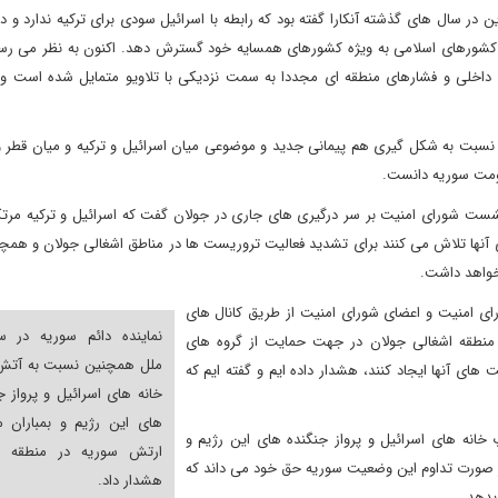
در سال های گذشته آنکارا گفته بود که رابطه با اسرائیل سودی برای ترکیه ندارد و د
 کشورهای اسلامی به ویژه کشورهای همسایه خود گسترش دهد. اکنون به نظر می رسد 
 داخلی و فشارهای منطقه ای مجددا به سمت نزدیکی با تلاویو متمایل شده است و 
ل نسبت به شکل گیری هم پیمانی جدید و موضوعی میان اسرائیل و ترکیه و میان قطر 
کومت سوریه دانست.
ست شورای امنیت بر سر درگیری های جاری در جولان گفت که اسرائیل و ترکیه مرتک
ی آنها تلاش می کنند برای تشدید فعالیت تروریست ها در مناطق اشغالی جولان و هم
خواهد داشت.
لل و ریاست شورای امنیت و اعضای شورای امنیت از طریق کانال های
نماینده دائم سوریه در س
ر منطقه اشغالی جولان در جهت حمایت از گروه های
ملل همچنین نسبت به آتش
های آنها ایجاد کنند، هشدار داده ایم و گفته ایم که
خانه های اسرائیل و پرواز ج
های این رژیم و بمباران 
انه های اسرائیل و پرواز جنگنده های این رژیم و
ارتش سوریه در منطقه ج
ر صورت تداوم این وضعیت سوریه حق خود می داند که
هشدار داد.
بدهد.