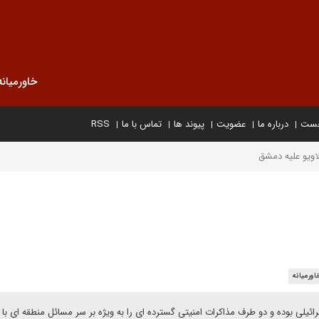
خاورمیانه
خست
درباره ما
عضویت
پیوند ها
تماس با ما
RSS
لاویو علیه دمشق
اورمیانه
رائیلی بوده و دو طرف مذاکرات امنیتی گسترده ای را به ویژه بر سر مسائل منطقه ای با 