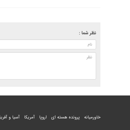
نظر شما :
خاورمیانه
پرونده هسته ای
اروپا
آمریکا
آسیا و آفریق