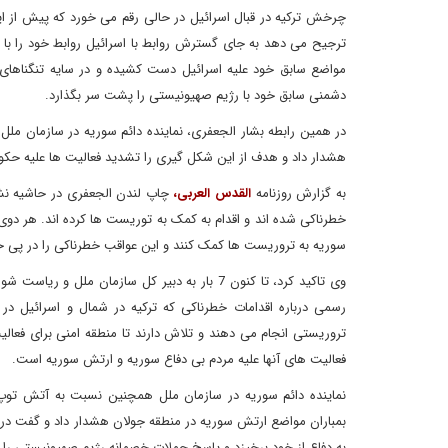
چرخش ترکیه در قبال اسرائیل در حالی رقم می خورد که پیش از این 
ترجیح می دهد به جای گسترش روابط با اسرائیل روابط خود را با
مواضع سابق خود علیه اسرائیل دست کشیده و در سایه تنگناهای
دشمنی سابق خود با رژیم صهیونیستی را پشت سر بگذارد.
در همین رابطه بشار الجعفری، نماینده دائم سوریه در سازمان مل
هشدار داد و هدف از این شکل گیری را تشدید فعالیت ها علیه ح
به گزارش روزنامه
القدس العربی،
چاپ لندن الجعفری در حاشیه نش
خطرناکی شده اند و اقدام به کمک به توریست ها کرده اند. هر دو
سوریه به تروریست ها کمک کنند و این عواقب خطرناکی را در پی 
وی تاکید کرد، تا کنون 7 بار به دبیر کل سازمان م
رسمی درباره اقدامات خطرناکی که ترکیه در شمال و اسرائیل د
تروریستی انجام می دهند و تلاش دارند تا منطقه امنی برای فعالیت 
فعالیت های آنها علیه مردم بی دفاع سوریه و ارتش سوریه است.
نماینده دائم سوریه در سازمان ملل همچنین نسبت به آتش توپ خ
بمباران مواضع ارتش سوریه در منطقه جولان هشدار داد و گفت د
به دفاع از خود برخیزد و پاسخ حملات خصمانه رژیم صهیونیستی را 