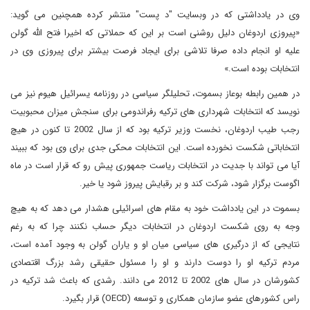
وی در یادداشتی که در وبسایت "د پست" منتشر کرده همچنین می گوید:
«پیروزی اردوغان دلیل روشنی است بر این که حملاتی که اخیرا فتح الله گولن
علیه او انجام داده صرفا تلاشی برای ایجاد فرصت بیشتر برای پیروزی وی در
انتخابات بوده است.»
در همین رابطه بوعاز بسموت، تحلیلگر سیاسی در روزنامه یسرائیل هیوم نیز می
نویسد که انتخابات شهرداری های ترکیه رفراندومی برای سنجش میزان محبوبیت
رجب طیب اردوغان، نخست وزیر ترکیه بود که از سال 2002 تا کنون در هیچ
انتخاباتی شکست نخورده است. این انتخابات محکی جدی برای وی بود که ببیند
آیا می تواند با جدیت در انتخابات ریاست جمهوری پیش رو که قرار است در ماه
اگوست برگزار شود، شرکت کند و بر رقبایش پیروز شود یا خیر.
بسموت در این یادداشت خود به مقام های اسرائیلی هشدار می دهد که به هیچ
وجه به روی شکست اردوغان در انتخابات دیگر حساب نکنند چرا که به رغم
نتایجی که از درگیری های سیاسی میان او و یاران گولن به وجود آمده است،
مردم ترکیه او را دوست دارند و او را مسئول حقیقی رشد بزرگ اقتصادی
کشورشان در سال های 2002 تا 2012 می دانند. رشدی که باعث شد ترکیه در
راس کشورهای عضو سازمان همکاری و توسعه (
OECD
) قرار بگیرد.