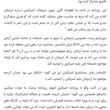
تلاویو متمرکز کرده بود.
این روزنامه در ادامه به اظهارات گابی لیوی، دیپلمات اسرائیلی درباره اردوغان
اشاره می کند که بارها به مناسبت های مختلف گفته است که "او فردی بنیادگرا و
تندرو است که بر اساس عقاید دینی اش از ما متنفر است و این تنفر با گذشت
زمان روز به روز بیشتر می شود."
جورازلیم پست همچنین اردوغان را متهم به سوء استفاده از حادثه کشتی آزادی
مرمره که در ماه می 2010 برای شکستن محاصره غزه راهی این منطقه شده بود
اما با برخورد شدید ارتش رژیم صهیونیستی مواجه شد و در پی آن 9 نفر کشته
شدند، می کند و می نویسد که اردوغان از این حادثه بهره برداری کرد تا بتواند
مواضع خصمانه اش علیه اسرائیل را توجیه کند.
الکساندر بلاو، مستشرق اسرائیلی نیز می گوید: «انتظار می رود بحران کریمه
مواضع تند اردوغان علیه اسرائیل را تشدید کند.»
وی در گفت وگو با روزنامه اسرائیل الیوم، روزنامه نزدیک به دولت بنیامین
نتانیاهو همچنین می گوید: «بحران کریمه اهمیت و جایگاه استراتژیک ترکیه را
برای غرب و به ویژه ایالات متحده افزایش داده است. چرا که ترکیه بر گذرگاه های
منتهی به دریای سیاه استیلا دارد و تنها کشوری است که می تواند توانایی نظارت