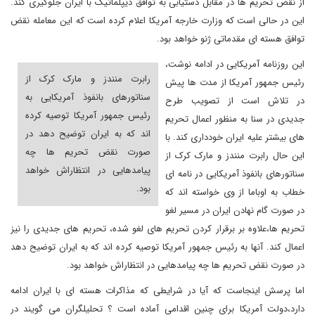
از نقض تحریم ها در مقابل دستیابی به توافق دیپلماتیک با ایران جلوگیری کند.
این در حالی است که وزارت خارجه آمریکا اعلام کرده است که این معامله نقض
توافق هسته ای مقدماتی ژنو خواهد بود.
این روزنامه آمریکایی در ادامه نوشت،
رابرت منندز و مارک کرک از
رئیس جمهور آمریکا از مدت ها پیش
سناتورهای بانفوذ آمریکایی به
در تلاش است از تصویب طرح
رئیس جمهور آمریکا توصیه کرده
جدیدی در سنا به منظور اعمال تحریم
اند که به ایران توضیح دهد در
های بیشتر علیه ایران خودداری کند. با
صورت نقض تحریم ها چه
این حال رابرت منندز و مارک کرک از
پیامدهایی در انتظاراش خواهد
سناتورهای بانفوذ آمریکایی در نامه ای
بود.
خطاب به اوباما از وی خواسته اند که
در صورت گام نهادن ایران در مسیر لغو
تحریم ها،علاوه بر برقرار کردن تحریم های لغو شده، تحریم های جدیدی را نیز
اعمال کند. آنها به رئیس جمهور آمریکا توصیه کرده اند که به ایران توضیح دهد
در صورت نقض تحریم ها چه پیامدهایی در انتظاراش خواهد بود.
اما پرسش اینجاست که آیا در شرایطی که مذاکرات هسته ای با ایران ادامه
دارد،دولت آمریکا برای چنین اقدامی آماده است ؟ تحلیلگران می گویند در