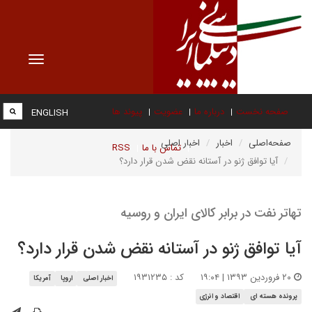
Toggle
vigation
صفحه نخست
درباره ما
عضویت
پیوند ها
ENGLISH
صفحه‌اصلی
اخبار
اخبار اصلی
تماس با ما
RSS
آیا توافق ژنو در آستانه نقض شدن قرار دارد؟
تهاتر نفت در برابر کالای ایران و روسیه
آیا توافق ژنو در آستانه نقض شدن قرار دارد؟
۲۰ فروردین ۱۳۹۳ | ۱۹:۰۴
کد : ۱۹۳۱۲۳۵
اخبار اصلی
اروپا
آمریکا
پرونده هسته ای
اقتصاد و انرژی