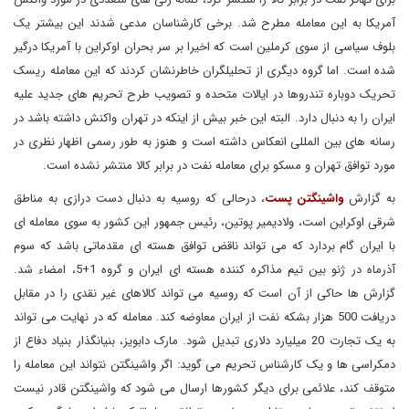
آمریکا به این معامله مطرح شد. برخی کارشناسان مدعی شدند این بیشتر یک
بلوف سیاسی از سوی کرملین است که اخیرا بر سر بحران اوکراین با آمریکا درگیر
شده است. اما گروه دیگری از تحلیلگران خاطرنشان کردند که این معامله ریسک
تحریک دوباره تندروها در ایالات متحده و تصویب طرح تحریم های جدید علیه
ایران را به دنبال دارد. البته این خبر بیش از اینکه در تهران واکنش داشته باشد در
رسانه های بین المللی انعکاس داشته است و هنوز به طور رسمی اظهار نظری در
مورد توافق تهران و مسکو برای معامله نفت در برابر کالا منتشر نشده است.
به گزارش
واشینگتن پست
، درحالی که روسیه به دنبال دست درازی به مناطق
شرقی اوکراین است، ولادیمیر پوتین، رئیس جمهور این کشور به سوی معامله ای
با ایران گام بردارد که می تواند ناقض توافق هسته ای مقدماتی باشد که سوم
آذرماه در ژنو بین تیم مذاکره کننده هسته ای ایران و گروه 1+5، امضاء شد.
گزارش ها حاکی از آن است که روسیه می تواند کالاهای غیر نقدی را در مقابل
دریافت 500 هزار بشکه نفت از ایران معاوضه کند. معامله که در نهایت می تواند
به یک تجارت 20 میلیارد دلاری تبدیل شود. مارک دابویز، بنیانگذار بنیاد دفاع از
دمکراسی ها و یک کارشناس تحریم می گوید: اگر واشینگتن نتواند این معامله را
متوقف کند، علائمی برای دیگر کشورها ارسال می شود که واشینگتن قادر نیست